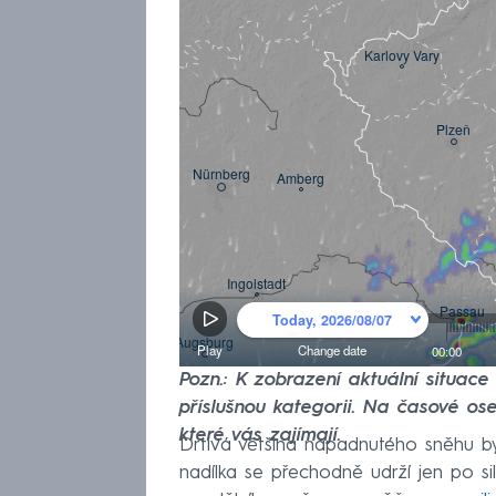
Pozn.: K zobrazení aktuální situac
příslušnou kategorii. Na časové ose
které vás zajímají.
Drtivá většina napadnutého sněhu b
nadílka se přechodně udrží jen po s