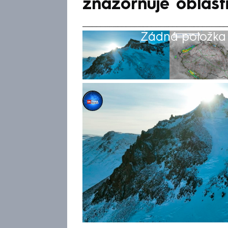
znázorňuje oblast
Žádná položka z
CNN Prima NEWS
11. kvě 2026, 23:25
Ačkoliv se jaro nachází v pln
Česka se v úterý mohou objev
sníh,“ varovali jasně v pondě
hydrometeorologického ústavu 
mapou pravděpodobnosti napa
vyznačenými oblastmi, kde lz
zejména o příhraniční území 