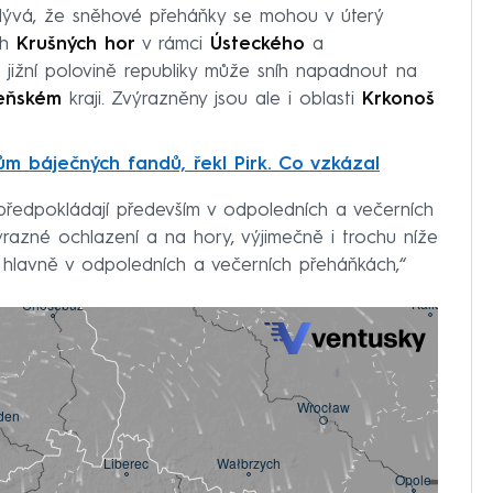
lývá, že sněhové přeháňky se mohou v úterý
ch
Krušných hor
v rámci
Ústeckého
a
a jižní polovině republiky může sníh napadnout na
eňském
kraji. Zvýrazněny jsou ale i oblasti
Krkonoš
cům báječných fandů, řekl Pirk. Co vzkázal
edpokládají především v odpoledních a večerních
ýrazné ochlazení a na hory, výjimečně i trochu níže
hlavně v odpoledních a večerních přeháňkách,“