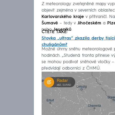
Z meteorology zveřejněné mapy vyp
objevit zejména v severních oblaste
Karlovarského kraje
v příhraničí. N
Šumavě
– tedy v
Jihočeském
a
Plz
nebo
Jeseníků
.
ČTĚTE TAKÉ:
Stovka „ultras“ zkazila derby tisí
chuligánům?
Možné úhrny sněhu meteorologové př
hodinách. „Studená fronta přinese v
se mohou podívat sněhové vločky – 
předvídají odborníci z ČHMÚ.