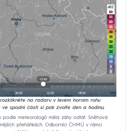
e rozklikněte na radaru v levém horním rohu
 ve spodní části si pak zvolte den a hodinu,
y podle meteorologů měla záhy odtát. Sněhová
ilnějších přeháňkách. Odborníci ČHMÚ v rámci