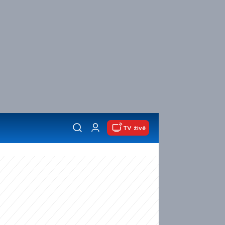
TV živě