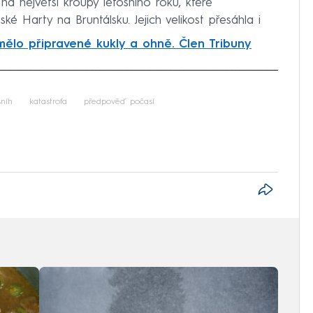
na největší kroupy letošního roku, které
ké Harty na Bruntálsku. Jejich velikost přesáhla i
 mělo připravené kukly a ohně. Člen Tribuny
iled to fetch
sníh
katastrofa
předpověď počasí