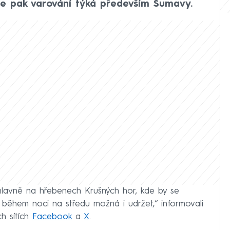
se pak varování týká především Šumavy.
avně na hřebenech Krušných hor, kde by se
během noci na středu možná i udržet,“ informovali
h sítích
Facebook
a
X
.