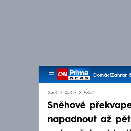
Domácí
Zahranič
Pořady
Domů
Zprávy
Počasí
Sněhové překvape
napadnout až pět