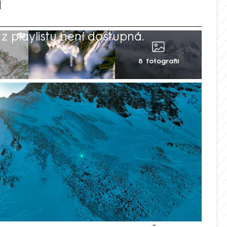
i
 playlistu není dostupná.
8 fotografií
ém proudu a přechází do léta, na území
it sněhové přeháňky. „Zítra pozor na
lí večer meteorologové z Českého
(ČHMÚ) na sociálních sítích spolu s
dnutí pěti centimetrů sněhu s
e sněhové vločky očekávat. Jedná se
na severozápadě republiky v oblasti