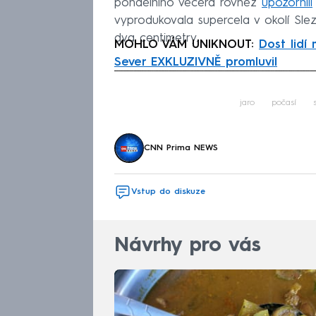
pondělního večera rovněž
upozornili
vyprodukovala supercela v okolí Slezs
dva centimetry.
MOHLO VÁM UNIKNOUT:
Dost lidí
Sever EXKLUZIVNĚ promluvil
Fa
jaro
počasí
CNN Prima NEWS
Vstup do diskuze
Návrhy pro vás