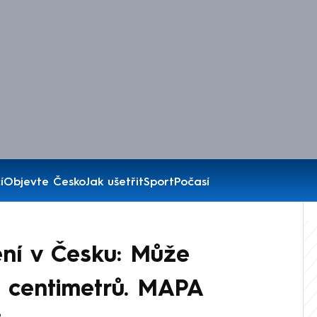
í
Objevte Česko
Jak ušetřit
Sport
Počasí
ní v Česku: Může
 centimetrů. MAPA