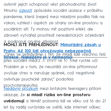
ovlivnit jejich schopnost vést plnohodnotný život.
Mnoho
úzkostí
způsobila sociální izolace v průběhu
pandemie, která (nejen) mezi mladými posílila tlak na
výkon, vzhled i úspěch ze strany on-line prostoru a
sociálních sítí. Ty mohou mít pozitivní efekt, ale
zároveň vytvářejí prostředí nerealistických očekávání
a podporují on-line závislost.
MOHLI JSTE PŘEHLÉDNOUT:
Mimořádný zásah u
Prahy. Až 100 lidí ohrožovala nebezpečná
„Dnes se setkáváme s tím, že mladí lidé všechno řeší
infekce. Nakažený je v nemocnici
Failed to fetch
přes sociální média. A starší se to také rychle učí.
Problém je v tom, že neustálá on-line přítomnost
zvyšuje stres a narušuje spánek, což negativně
ovlivňuje psychické zdraví,“ podotkla
psychoterapeutka.
Nedávný průzkum
mezi britskými teenagery přitom
ukazuje, že
si mladí rizika on-line prostoru
uvědomují
a téměř polovina lidí ve věku od 16 do 21
let by raději vyrůstala ve světě, kde internet vůbec