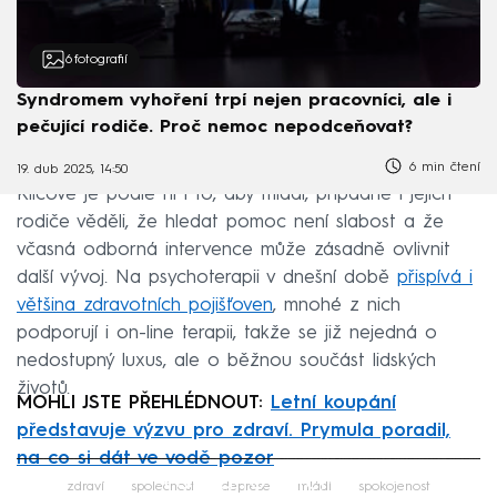
6
fotografií
Syndromem vyhoření trpí nejen pracovníci, ale i
pečující rodiče. Proč nemoc nepodceňovat?
6 min čtení
19. dub 2025, 14:50
Klíčové je podle ní i to, aby mladí, případně i jejich
rodiče věděli, že hledat pomoc není slabost a že
včasná odborná intervence může zásadně ovlivnit
další vývoj. Na psychoterapii v dnešní době
přispívá i
většina zdravotních pojišťoven
, mnohé z nich
podporují i on-line terapii, takže se již nejedná o
nedostupný luxus, ale o běžnou součást lidských
životů.
MOHLI JSTE PŘEHLÉDNOUT:
Letní koupání
představuje výzvu pro zdraví. Prymula poradil,
na co si dát ve vodě pozor
Failed to fetch
zdraví
společnost
deprese
mládí
spokojenost