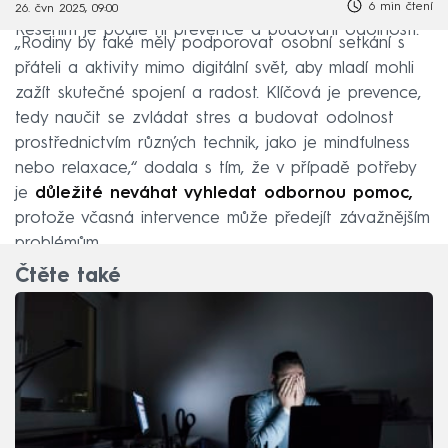
6 min čtení
26. čvn 2025, 09:00
Řešením je podle ní prevence a budování odolnosti.
„Rodiny by také měly podporovat osobní setkání s
přáteli a aktivity mimo digitální svět, aby mladí mohli
zažít skutečné spojení a radost. Klíčová je prevence,
tedy naučit se zvládat stres a budovat odolnost
prostřednictvím různých technik, jako je mindfulness
nebo relaxace,“ dodala s tím, že v případě potřeby
je
důležité neváhat vyhledat odbornou pomoc,
protože včasná intervence může předejít závažnějším
problémům.
Čtěte také