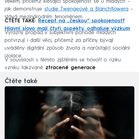
věkem, přičemž klesající spokojenost se u mladých –
jak demonstruje
studie Twengeové a Blanchflowera
–
stává mezinárodním fenoménem.
ČTĚTE TAKÉ:
Recept na „českou“ spokojenost?
Hlavní slovo mají čtyři aspekty, odhaluje výzkum
Výrazný propad v subjektivní pohodě mladých
potvrzují i další věci, přičemž za příčiny bývají
uváděny digitální způsob života a narůstající sociální
izolace.
V souvislosti s těmito zjištěními se hovoří o riziku
vzniku takzvané
ztracené generace
.
Čtěte také