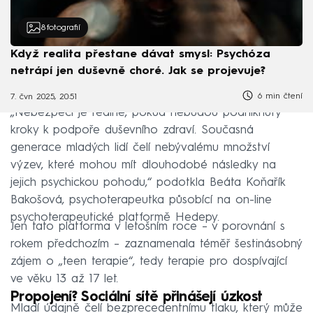
8
fotografií
Když realita přestane dávat smysl: Psychóza
netrápí jen duševně choré. Jak se projevuje?
6 min čtení
7. čvn 2025, 20:51
„Nebezpečí je reálné, pokud nebudou podniknuty
kroky k podpoře duševního zdraví. Současná
generace mladých lidí čelí nebývalému množství
výzev, které mohou mít dlouhodobé následky na
jejich psychickou pohodu,“ podotkla Beáta Koňařík
Bakošová, psychoterapeutka působící na on-line
psychoterapeutické platformě Hedepy.
Jen tato platforma v letošním roce – v porovnání s
rokem předchozím – zaznamenala téměř šestinásobný
zájem o „teen terapie“, tedy terapie pro dospívající
ve věku 13 až 17 let.
Propojení? Sociální sítě přinášejí úzkost
Mladí údajně čelí bezprecedentnímu tlaku, který může