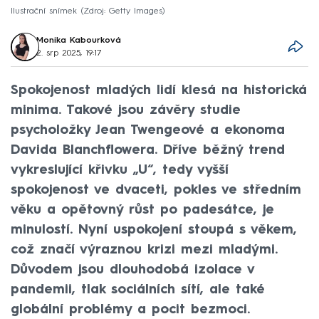
Ilustrační snímek
Zdroj: Getty Images
Monika Kabourková
2. srp 2025, 19:17
Spokojenost mladých lidí klesá na historická
minima. Takové jsou závěry studie
psycholožky Jean Twengeové a ekonoma
Davida Blanchflowera. Dříve běžný trend
vykreslující křivku „U“, tedy vyšší
spokojenost ve dvaceti, pokles ve středním
věku a opětovný růst po padesátce, je
minulostí. Nyní uspokojení stoupá s věkem,
což značí výraznou krizi mezi mladými.
Důvodem jsou dlouhodobá izolace v
pandemii, tlak sociálních sítí, ale také
globální problémy a pocit bezmoci.