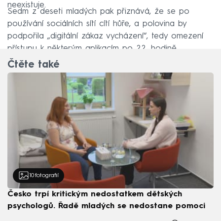
neexistuje.
Sedm z deseti mladých pak přiznává, že se po
používání sociálních sítí cítí hůře, a polovina by
podpořila „digitální zákaz vycházení“, tedy omezení
přístupu k některým aplikacím po 22. hodině.
Čtěte také
10
fotografií
Česko trpí kritickým nedostatkem dětských
psychologů. Řadě mladých se nedostane pomoci