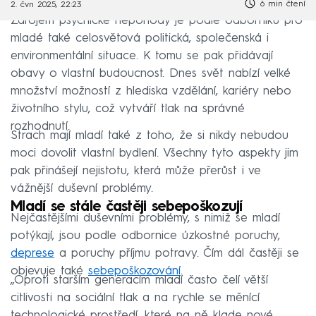
6 min čtení
2. čvn 2025, 22:23
Zdrojem psychické nepohody je podle odborníků pro
mladé také celosvětová politická, společenská i
environmentální situace. K tomu se pak přidávají
obavy o vlastní budoucnost. Dnes svět nabízí velké
množství možností z hlediska vzdělání, kariéry nebo
životního stylu, což vytváří tlak na správné
rozhodnutí.
Strach mají mladí také z toho, že si nikdy nebudou
moci dovolit vlastní bydlení. Všechny tyto aspekty jim
pak přinášejí nejistotu, která může přerůst i ve
vážnější duševní problémy.
Mladí se stále častěji sebepoškozují
Nejčastějšími duševními problémy, s nimiž se mladí
potýkají, jsou podle odbornice úzkostné poruchy,
deprese
a poruchy příjmu potravy. Čím dál častěji se
objevuje také
sebepoškozování
.
„Oproti starším generacím mladí často čelí větší
citlivosti na sociální tlak a na rychle se měnící
technologické prostředí, které na ně klade nové