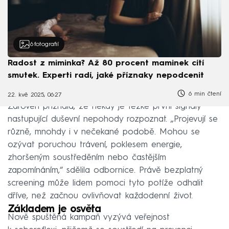
6
fotografií
Radost z miminka? Až 80 procent maminek cítí
smutek. Experti radí, jaké příznaky nepodcenit
6 min čtení
22. kvě 2025, 06:27
Zároveň přiznala, že někdy je těžké první signály
nastupující duševní nepohody rozpoznat. „Projevují se
různě, mnohdy i v nečekané podobě. Mohou se
ozývat poruchou trávení, poklesem energie,
zhoršeným soustředěním nebo častějším
zapomínáním,“ sdělila odbornice. Právě bezplatný
screening může lidem pomoci tyto potíže odhalit
dříve, než začnou ovlivňovat každodenní život.
Základem je osvěta
Nově spuštěná kampaň vyzývá veřejnost