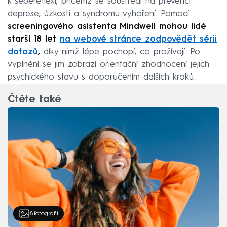
k sebereflexi, přičemž se soustředí na prevenci
deprese, úzkosti a syndromu vyhoření. Pomocí
screeningového asistenta Mindwell mohou lidé
starší 18 let
na webové stránce zodpovědět sérii
dotazů
,
díky nimž lépe pochopí, co prožívají. Po
vyplnění se jim zobrazí orientační zhodnocení jejich
psychického stavu s doporučením dalších kroků.
Čtěte také
8
fotografií