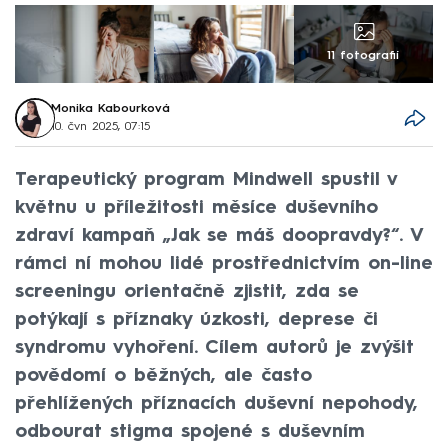
11 fotografií
Monika Kabourková
10. čvn 2025, 07:15
Terapeutický program Mindwell spustil v
květnu u příležitosti měsíce duševního
zdraví kampaň „Jak se máš doopravdy?“. V
rámci ní mohou lidé prostřednictvím on-line
screeningu orientačně zjistit, zda se
potýkají s příznaky úzkosti, deprese či
syndromu vyhoření. Cílem autorů je zvýšit
povědomí o běžných, ale často
přehlížených příznacích duševní nepohody,
odbourat stigma spojené s duševním