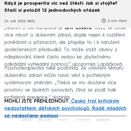
Když je prosperita víc než štěstí: Jak si stojíte?
Stačí si položit 12 jednoduchých otázek
6 min čtení
24. kvě 2025, 08:04
„Jedním z cílů kampaně je
šířit osvětu.
Když se bude
více mluvit o duševním zdraví, dojde nejen k rozšíření
povědomí o příznacích, ale přispěje to i k narušení
společenských předsudků. To může snížit obavy z
nálepkování, které často vedou ke zbytečnému
odkládání vyhledání pomoci,“ upozornila Lapáčková.
Psychoterapeutka také podotkla, že otevření tématu
duševního zdraví může navíc vést k potřebným
systémovým změnám. „Třeba se mu dostane více
prostoru ve školních osnovách, čímž se posílí tolik
potřebná prevence,“ doplnila.
MOHLI JSTE PŘEHLÉDNOUT:
Česko trpí kritickým
nedostatkem dětských psychologů. Řadě mladých
se nedostane pomoci
Failed to fetch
zdraví
deprese
pomoc
kampaň
podpora