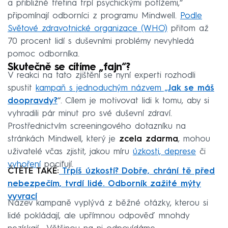
a přibližně třetina trpí psychickými potížemi,“
připomínají odborníci z programu Mindwell.
Podle
Světové zdravotnické organizace (WHO)
přitom až
70 procent lidí s duševními problémy nevyhledá
pomoc odborníka.
Skutečně se cítíme „fajn“?
V reakci na tato zjištění se nyní experti rozhodli
spustit
kampaň s jednoduchým názvem „
Jak se máš
doopravdy?
“. Cílem je motivovat lidi k tomu, aby si
vyhradili pár minut pro své duševní zdraví.
Prostřednictvím screeningového dotazníku na
stránkách Mindwell, který je
zcela zdarma
, mohou
uživatelé včas zjistit, jakou míru
úzkosti, deprese
či
vyhoření
pociťují.
ČTĚTE TAKÉ:
Trpíš úzkostí? Dobře, chrání tě před
nebezpečím, tvrdí lidé. Odborník zažité mýty
vyvrací
Název kampaně vyplývá z běžné otázky, kterou si
lidé pokládají, ale upřímnou odpověď mnohdy