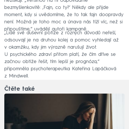
nezískají. „Většinou na ni odpovídáme
bezmyšlenkovitě: ‚Fajn, co ty?‘ Někdy ale přijde
moment, kdy si uvědomíme, že to tak fajn doopravdy
není. Možná je toho moc a únava nás tíží víc, než si
připouštíme,“ uvádějí autoři kampaně.
„Lidé své duševní potíže z různých důvodů neřeší,
odsouvají je na druhou kolej a pomoc vyhledají až
v okamžiku, kdy jim výrazně narušují život.
U psychického zdraví přitom platí, že čím dříve se
začnou obtíže řešit, tím lepší je prognóza,“
připomněla psychoterapeutka Kateřina Lapáčková
z Mindwell.
Čtěte také