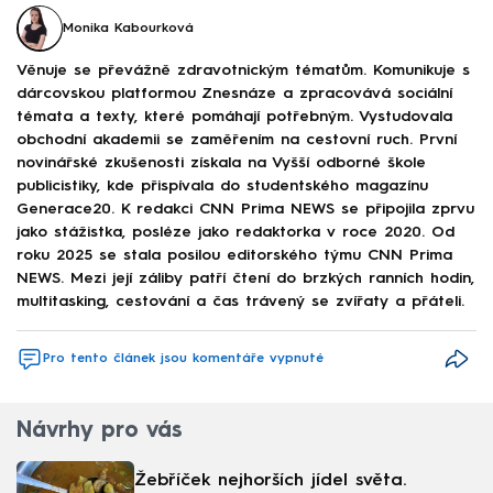
Monika Kabourková
Věnuje se převážně zdravotnickým tématům. Komunikuje s
dárcovskou platformou Znesnáze a zpracovává sociální
témata a texty, které pomáhají potřebným. Vystudovala
obchodní akademii se zaměřením na cestovní ruch. První
novinářské zkušenosti získala na Vyšší odborné škole
publicistiky, kde přispívala do studentského magazínu
Generace20. K redakci CNN Prima NEWS se připojila zprvu
jako stážistka, posléze jako redaktorka v roce 2020. Od
roku 2025 se stala posilou editorského týmu CNN Prima
NEWS. Mezi její záliby patří čtení do brzkých ranních hodin,
multitasking, cestování a čas trávený se zvířaty a přáteli.
Pro tento článek jsou komentáře vypnuté
Návrhy pro vás
Žebříček nejhorších jídel světa.