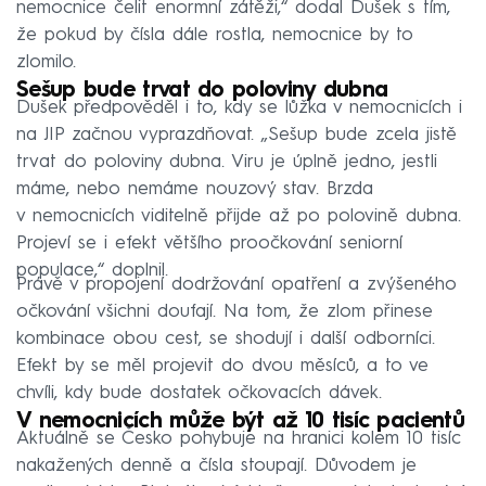
nemocnice čelit enormní zátěži,“ dodal Dušek s tím,
že pokud by čísla dále rostla, nemocnice by to
zlomilo.
Sešup bude trvat do poloviny dubna
Dušek předpověděl i to, kdy se lůžka v nemocnicích i
na JIP začnou vyprazdňovat. „Sešup bude zcela jistě
trvat do poloviny dubna. Viru je úplně jedno, jestli
máme, nebo nemáme nouzový stav. Brzda
v nemocnicích viditelně přijde až po polovině dubna.
Projeví se i efekt většího proočkování seniorní
populace,“ doplnil.
Právě v propojení dodržování opatření a zvýšeného
očkování všichni doufají. Na tom, že zlom přinese
kombinace obou cest, se shodují i další odborníci.
Efekt by se měl projevit do dvou měsíců, a to ve
chvíli, kdy bude dostatek očkovacích dávek.
V nemocnicích může být až 10 tisíc pacientů
Aktuálně se Česko pohybuje na hranici kolem 10 tisíc
nakažených denně a čísla stoupají. Důvodem je