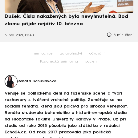
Dušek: Čísla nakažených byla nevyhnutelná. Bod
zlomu přijde nejdřív 10. března
6 min čtení
5. bře 2021, 06:40
nemocnice
zdravotnictví
očkování
Poslanecká sněmovna
pacient
Renáta Bohuslavová
Věnuje se politickému dění na tuzemské scéně a tvoří
rozhovory s tvářemi vrcholné politiky. Zaměřuje se na
sociální témata, která jsou palčivá pro širokou veřejnost.
Renáta studovala bohemistiku a historii-evropská studia
na Filozofické fakultě Univerzity Karlovy v Praze. Už při
studiu od roku 2015 působila jako stážistka v redakci
Echo24.cz. Od roku 2017 pracovala jako politická