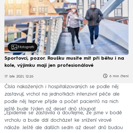
3
fotografií
Sportovci, pozor. Roušku musíte mít při běhu i na
kole, výjimku mají jen profesionálové
6 min čtení
17. bře 2021, 12:26
Čísla nakažených i hospitalizovaných se podle něj
zastavují, vrchol na jednotkách intenzivní péče ale
podle něj teprve přijde a počet pacientů na nich
ještě bude týden až deset dnů stoupat.
„Epidemie se zastavila a doufejme, že jsme v bodě
vrcholu a bude dál docházet ke snížení virové
nálože. Ještě ale dalších sedm až deset dnů budou