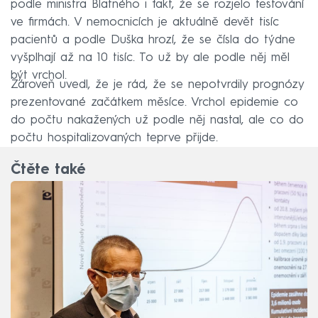
podle ministra Blatného i fakt, že se rozjelo testování
ve firmách. V nemocnicích je aktuálně devět tisíc
pacientů a podle Duška hrozí, že se čísla do týdne
vyšplhají až na 10 tisíc. To už by ale podle něj měl
být vrchol.
Zároveň uvedl, že je rád, že se nepotvrdily prognózy
prezentované začátkem měsíce. Vrchol epidemie co
do počtu nakažených už podle něj nastal, ale co do
počtu hospitalizovaných teprve přijde.
Čtěte také