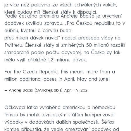
je více než polovina ze všech schválených vakcín,
které budou mít členské státy k dispozici.
Podle českého premiéra Andreje Babiše je urychlení
dodávek skvělou zprávou. „Pro Českou republiku to v
dubnu, květnu a červnu bude
přes milion dávek navíc!“ napsal předseda vlády na
Twitteru. Členské státy si zmíněných 50 milionů rozdělí
standardně podle počtu obyvatel, na Česko by tak
mělo vyjít přibližně 1,2 milionu dávek.
For the Czech Republic, this means more than a
million additional doses in April, May and June!
— Andrej Babiš (@AndrejBabis)
April 14, 2021
Očkovací látka vyráběná americkou a německou
firmou by mohla evropským státům kompenzovat
výpadky v dodávkách dalších společností. Šéfka
komise připustila, že vedle omezování dodávek od