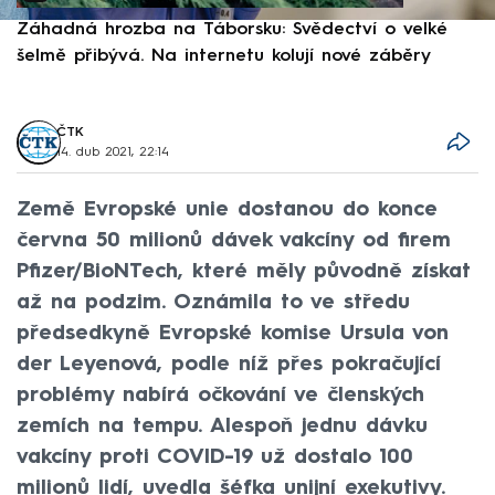
Záhadná hrozba na Táborsku: Svědectví o velké
S
šelmě přibývá. Na internetu kolují nové záběry
d
ČTK
14. dub 2021, 22:14
Země Evropské unie dostanou do konce
června 50 milionů dávek vakcíny od firem
Pfizer/BioNTech, které měly původně získat
až na podzim. Oznámila to ve středu
předsedkyně Evropské komise Ursula von
der Leyenová, podle níž přes pokračující
problémy nabírá očkování ve členských
zemích na tempu. Alespoň jednu dávku
vakcíny proti COVID-19 už dostalo 100
milionů lidí, uvedla šéfka unijní exekutivy.