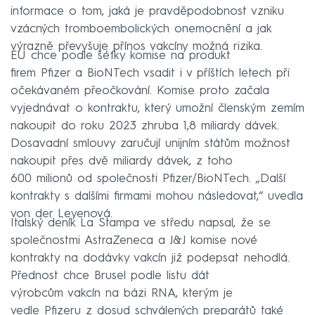
informace o tom, jaká je pravděpodobnost vzniku
vzácných tromboembolických onemocnění a jak
výrazně převyšuje přínos vakcíny možná rizika.
EU chce podle šéfky komise na produkt
firem Pfizer a BioNTech vsadit i v příštích letech při
očekávaném přeočkování. Komise proto začala
vyjednávat o kontraktu, který umožní členským zemím
nakoupit do roku 2023 zhruba 1,8 miliardy dávek.
Dosavadní smlouvy zaručují unijním státům možnost
nakoupit přes dvě miliardy dávek, z toho
600 milionů od společnosti Pfizer/BioNTech. „Další
kontrakty s dalšími firmami mohou následovat,“ uvedla
von der Leyenová.
Italský deník La Stampa ve středu napsal, že se
společnostmi AstraZeneca a J&J komise nové
kontrakty na dodávky vakcín již podepsat nehodlá.
Přednost chce Brusel podle listu dát
výrobcům vakcín na bázi RNA, kterým je
vedle Pfizeru z dosud schválených preparátů také