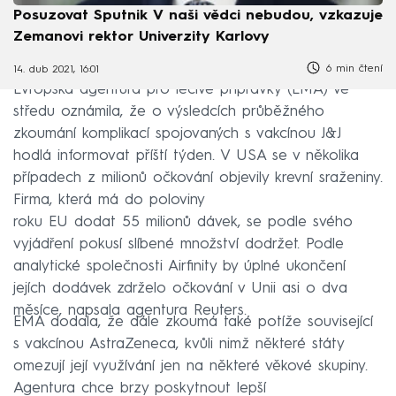
Posuzovat Sputnik V naši vědci nebudou, vzkazuje
Zemanovi rektor Univerzity Karlovy
6 min čtení
14. dub 2021, 16:01
Evropská agentura pro léčivé přípravky (EMA) ve
středu oznámila, že o výsledcích průběžného
zkoumání komplikací spojovaných s vakcínou J&J
hodlá informovat příští týden. V USA se v několika
případech z milionů očkování objevily krevní sraženiny.
Firma, která má do poloviny
roku EU dodat 55 milionů dávek, se podle svého
vyjádření pokusí slíbené množství dodržet. Podle
analytické společnosti Airfinity by úplné ukončení
jejích dodávek zdrželo očkování v Unii asi o dva
měsíce, napsala agentura Reuters.
EMA dodala, že dále zkoumá také potíže související
s vakcínou AstraZeneca, kvůli nimž některé státy
omezují její využívání jen na některé věkové skupiny.
Agentura chce brzy poskytnout lepší