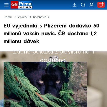
Domů
Zprávy
Koronavirus
EU vyjednala s Pfizerem dodávku 50
milionů vakcín navíc. ČR dostane 1,2
milionu dávek
Žádná položka z playlistu není
Výběr redakce
dostupná.