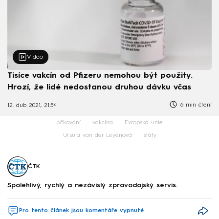
Video
Tisíce vakcín od Pfizeru nemohou být použity.
Hrozí, že lidé nedostanou druhou dávku včas
6 min čtení
12. dub 2021, 21:54
očkování
vakcína
Evropská unie
Ursula von der Leyenová
státy
ČTK
Spolehlivý, rychlý a nezávislý zpravodajský servis.
Pro tento článek jsou komentáře vypnuté