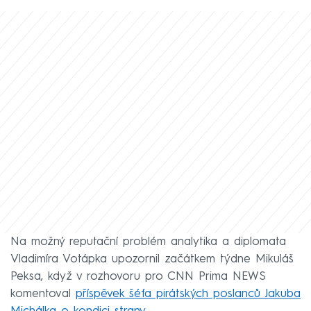
Na možný reputační problém analytika a diplomata
Vladimíra Votápka upozornil začátkem týdne Mikuláš
Peksa, když v rozhovoru pro CNN Prima NEWS
komentoval
příspěvek šéfa pirátských poslanců Jakuba