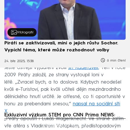
9
fotografií
Piráti se zaktivizovali, míní o jejich růstu Sochor.
Vypíchl téma, které může rozhodnout volby
6 min čtení
24. bře 2025, 15:38
Ještě ostřejší vyjádření zvolil
Jiří Kadeřávek
. Ten v roce
2009 Piráty založil, ze strany vystoupil loni v
létě. „Zvracel bych, a to doslova. Kdybych neodešel
kvůli e-Turistovi, pak kvůli učiteli dějin mezinárodního
dělnického hnutí určitě. Je otřesné, co ti oportunisté v
honu za prebendami snesou,“
napsal na sociální síti
X
.
Exkluzivní výzkum STEM pro CNN Prima NEWS:
„Piráty opouští i Lukáš Wagenknecht. Ve straně zatím
Failed to fetch
vře aféra s Vladimírem Votápkem, předlistopadovým