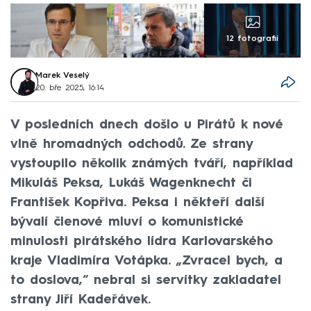
12 fotografií
Marek Veselý
20. bře 2025, 16:14
V posledních dnech došlo u Pirátů k nové
vlně hromadných odchodů. Ze strany
vystoupilo několik známých tváří, například
Mikuláš Peksa, Lukáš Wagenknecht či
František Kopřiva. Peksa i někteří další
bývalí členové mluví o komunistické
minulosti pirátského lídra Karlovarského
kraje Vladimíra Votápka. „Zvracel bych, a
to doslova,“ nebral si servítky zakladatel
strany Jiří Kadeřávek.