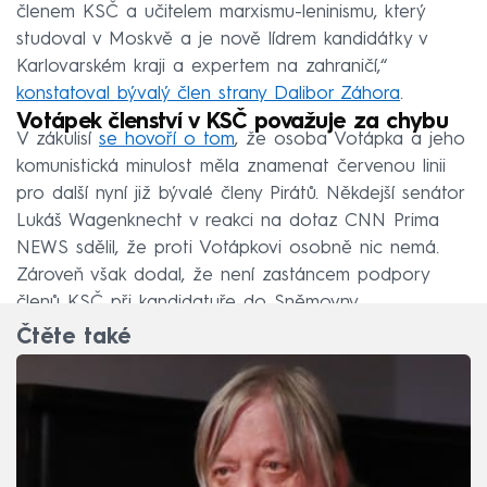
členem KSČ a učitelem marxismu-leninismu, který
studoval v Moskvě a je nově lídrem kandidátky v
Karlovarském kraji a expertem na zahraničí,“
konstatoval bývalý člen strany Dalibor Záhora
.
Votápek členství v KSČ považuje za chybu
V zákulisí
se hovoří o tom
, že osoba Votápka a jeho
komunistická minulost měla znamenat červenou linii
pro další nyní již bývalé členy Pirátů. Někdejší senátor
Lukáš Wagenknecht v reakci na dotaz CNN Prima
NEWS sdělil, že proti Votápkovi osobně nic nemá.
Zároveň však dodal, že není zastáncem podpory
členů KSČ při kandidatuře do Sněmovny.
Čtěte také