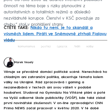
činností na téma boje s riziky plynoucími z
autoritativních a totalitních režimů a důsledků
nezvládnuté korupce. Členství v KSČ považuje za
chybu,“ stojí v prohlášení strany.
ČTĚTE TAKÉ:
Nikdo tu není, je to skandál a
výsměch lidem. Piráti ve Sněmovně ztrhali Fialovu
vládu
Failed to fetch
komunismus
politika
opozice
Piráti
volby
Marek Veselý
Věnuje se převážně domácí politické scéně. Nenechává ho
chladným ani zahraniční politika, akcentuje témata kolem
války na Ukrajině. Rád zpracovává i gaming a
nezanedbává v textech ani svou vášeň v podobě
houbaření. Studoval na Gymnáziu Na Vítězné pláni a poté
na Vyšší odborné škole publicistiky (VOŠP), kde také získal
první novinářské zkušenosti. V on-line zpravodajství CNN
Prima NEWS začal pracovat v květnu 2020. V té době