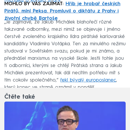
Michálka o kondici strany
.
MOHLO BY VÁS ZAJÍMAT:
Hřib je hrobař českých
Pirátů, míní Peksa. Promluvil o diktátu z Prahy i
životní chybě Bartoše
„Je zajímavé, že Jakub Michálek blahořečí různé
takzvané odborníky, mezi nimiž se objevuje i jméno
čerstvě zvoleného krajského lídra pirátské karlovarské
kandidátky Vladimíra Votápka. Ten za minulého režimu
studoval v Sovětském svazu, pokud je mi známo, a
přednášel marxismus na vysoké škole. Jestli tohle jsou
ti odborníci, kterými se chtějí Pirátská strana a Jakub
Michálek prezentovat, tak dál necítím potřebu mít s
tím cokoliv společného,“
řekl bývalý europoslanec
,
který konec ve straně oznámil v pondělí.
Čtěte také