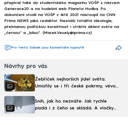
přispíval také do studentského magazínu VOŠP s názvem
Generace20 a na hudební web Planeta Hudba. Po
dokončení studií na VOŠP v létě 2021 nastoupil na CNN
Prima NEWS jako redaktor. Nesnáší totalitní ideologie,
přehnanou politickou korektnost i striktní dělení světa na
„černou“ a „bílou“. (Marek.Vesely@iprima.cz)
Pro tento článek jsou komentáře vypnuté
Návrhy pro vás
Žebříček nejhorších jídel světa.
Umístily se i tři české pokrmy, vévodí
skandinávská kuchyně
Sníh, jak ho neznáte: Jak rychle
padá i z čeho se skládá. A vločky
nejsou bílé