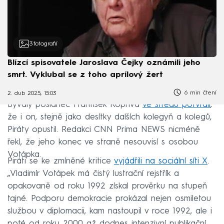
3
fotografií
Blízcí spisovatele Jaroslava Čejky oznámili jeho
smrt. Vyklubal se z toho aprílový žert
6 min čtení
2. dub 2025, 15:03
Bývalý poslanec František Kopřiva
ve středu potvrdil
,
že i on, stejně jako desítky dalších kolegyň a kolegů,
Piráty opustil. Redakci CNN Prima NEWS nicméně
řekl, že jeho konec ve straně nesouvisí s osobou
Votápka.
Piráti se ke zmíněné kritice
vyjádřili na sociální síti X
.
„Vladimír Votápek má čistý lustrační rejstřík a
opakovaně od roku 1992 získal prověrku na stupeň
tajné. Podporu demokracie prokázal nejen osmiletou
službou v diplomacii, kam nastoupil v roce 1992, ale i
poté od roku 2000 až dodnes intenzivní publikační