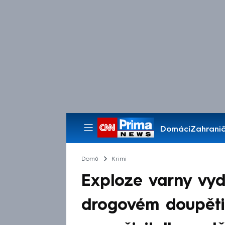
Domácí
Zahranič
Pořady
Domů
Krimi
Exploze varny vyd
drogovém doupěti