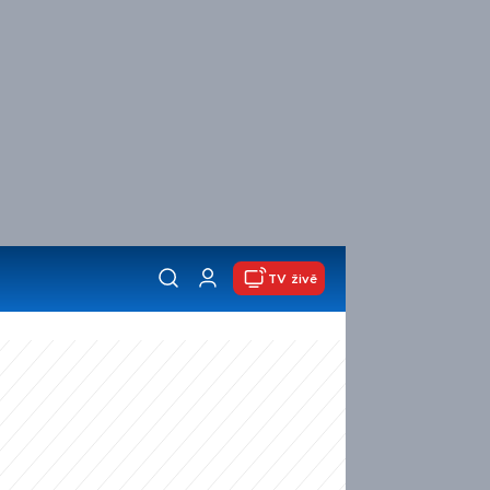
TV živě