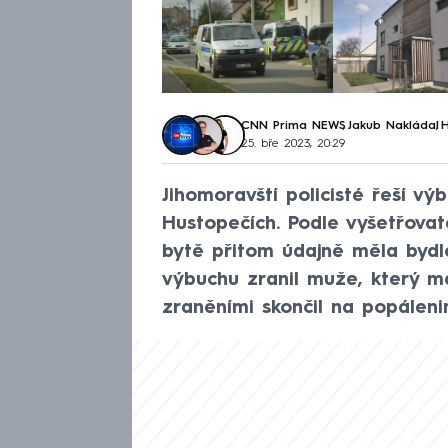
CNN Prima NEWS
,
Jakub Nakládal
,
H
25. bře 2023, 20:29
Jihomoravští policisté řeší v
Hustopečích. Podle vyšetřova
bytě přitom údajně měla bydl
výbuchu zranil muže, který m
zraněními skončil na popálen