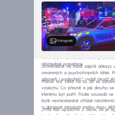
5
fotografií
Kriminalisté už několik hodin prohledá
přistavěné popelnice.
„Kriminalisté na místě zajistili důkaz
omamných a psychotropních látek. Při
zároveň i podezřelý,“ uvádí mluvčí j
Policie teď čeká na to, až se zdrav
výslechu. Co přesně a jak dlouho se
kterému byt patří. Podle sousedů se
bytě nestandardně střídali návštěvníc
o drogové minulosti matky dvou dětí
„Přišli nás upozornit z obce, že je 