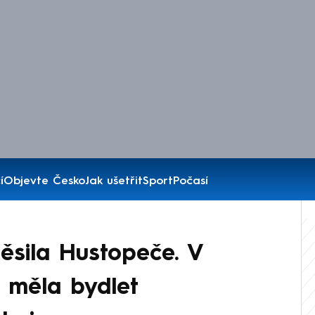
í
Objevte Česko
Jak ušetřit
Sport
Počasí
ěsila Hustopeče. V
 měla bydlet