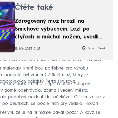
Čtěte také
Zdrogovaný muž hrozil na
Smíchově výbuchem. Lezl po
čtyřech a máchal nožem, uvedli
svědci
6 min čtení
19. bře 2023, 21:21
vají nejen samotný dům, ale i jeho okolí. Prohlíželi i
y a materiály, které jsou potřebné pro výrobu
 incidentu byl zraněný 30letý muž, který je
ihomoravských policistů Petra Hrůzová.
otní stav podezřelého zlepší a bude schopný
 v domě odehrávalo, zajímá i vedení města,
 ale podobný incident dal očekávat. O tom, že se v
i po desítkách, se podle nich prý vědělo. Hovoří i
.
agresivní, že si na ni máme dávat pozor. A když se