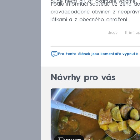
bude něco dít, ať okamžitě voláme,“
Podle informací sousedů už žena d
pravděpodobně obviněn z neoprávn
látkami a z obecného ohrožení.
drogy
Krimi zp
Pro tento článek jsou komentáře vypnuté
Návrhy pro vás