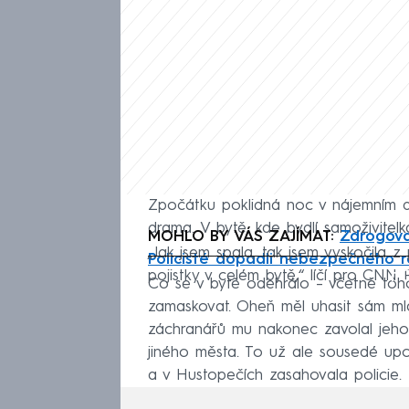
Zpočátku poklidná noc v nájemním 
drama. V bytě, kde bydlí samoživitel
MOHLO BY VÁS ZAJÍMAT:
Zdrogova
„Jak jsem spala, tak jsem vyskočila z
Policisté dopadli nebezpečného re
Fa
pojistky v celém bytě,“ líčí pro CN
Co se v bytě odehrálo – včetně toho
zamaskovat. Oheň měl uhasit sám mla
záchranářů mu nakonec zavolal jeho
jiného města. To už ale sousedé upoz
a v Hustopečích zasahovala policie.