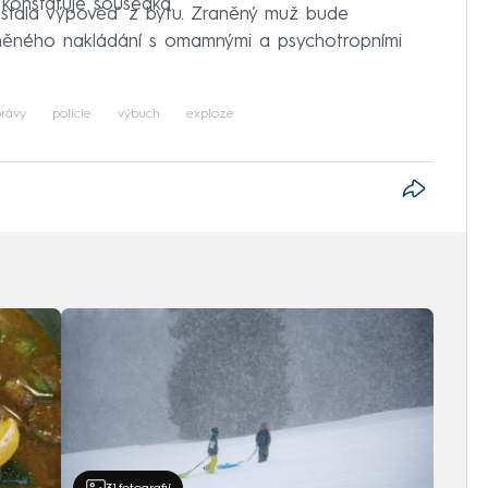
 konstatuje sousedka.
ostala výpověď z bytu. Zraněný muž bude
ěného nakládání s omamnými a psychotropními
rávy
policie
výbuch
exploze