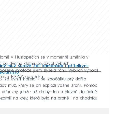
domě v Hustopečích se v momentě změnila v
ka se dvěma dětmi, se ozval výbuch.
ný muž surově zbil kamaráda i přítelkyni.
 postele, protože jsem slyšela ránu. Výbuch vyhodil
cidivistu
iled to fetch
N Prima NEWS sousedka.
, že uvnitř hořelo – se zpočátku prý dařilo
dý muž, který se při explozi vážně zranil. Pomoc
 příbuzný, jenže až druhý den a hlavně do úplně
ornili na krev, která byla na bráně i na chodníku