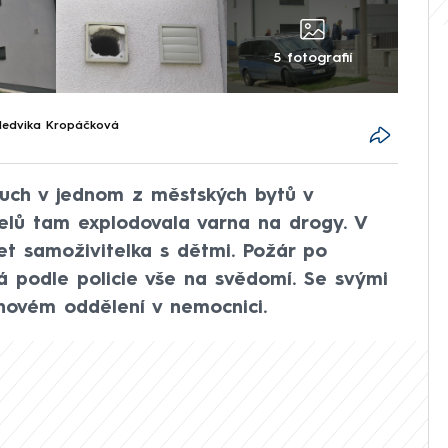
5 fotografií
edvika Kropáčková
ýbuch v jednom z městských bytů v
telů tam explodovala varna na drogy. V
et samoživitelka s dětmi. Požár po
á podle policie vše na svědomí. Se svými
inovém oddělení v nemocnici.