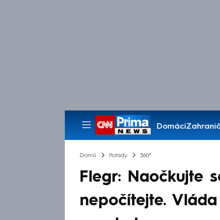
Domácí
Zahranič
Pořady
Domů
Pořady
360°
Flegr: Naočkujte s
nepočítejte. Vlád