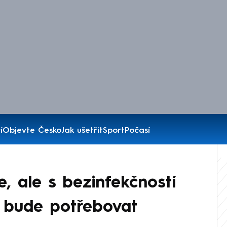
í
Objevte Česko
Jak ušetřit
Sport
Počasí
e, ale s bezinfekčností
a bude potřebovat