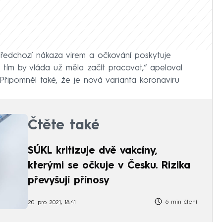
Předchozí nákaza virem a očkování poskytuje
 tím by vláda už měla začít pracovat,“ apeloval
 Připomněl také, že je nová varianta koronaviru
Čtěte také
SÚKL kritizuje dvě vakcíny,
kterými se očkuje v Česku. Rizika
převyšují přínosy
6 min čtení
20. pro 2021, 18:41