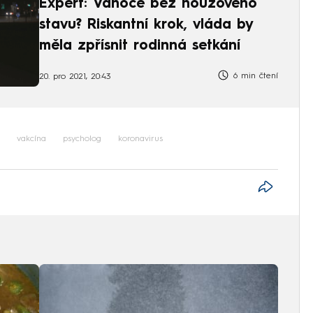
Expert: Vánoce bez nouzového
stavu? Riskantní krok, vláda by
měla zpřísnit rodinná setkání
6 min čtení
20. pro 2021, 20:43
vakcína
psycholog
koronavirus