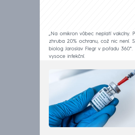
„Na omikron vůbec neplatí vakcíny. 
zhruba 20% ochranu, což nic není. S
biolog Jaroslav Flegr v pořadu 360°.
vysoce infekční.