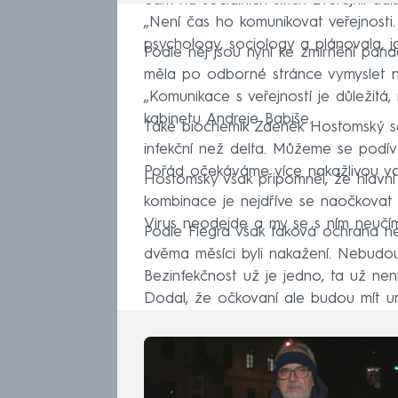
Sám na sociálních sítích zveřejnil dalš
„Není čas ho komunikovat veřejnosti.
psychology, sociology a plánovala, ja
Podle něj jsou nyní ke zmírnění pand
měla po odborné stránce vymyslet n
„Komunikace s veřejností je důležitá, 
kabinetu Andreje Babiše.
Také biochemik Zdeněk Hostomský se 
infekční než delta. Můžeme se podív
Pořád očekáváme více nakažlivou vari
Hostomský však připomněl, že hlavní
kombinace je nejdříve se naočkovat a
Virus neodejde a my se s ním neučíme 
Podle Flegra však taková ochrana nemu
dvěma měsíci byli nakažení. Nebudou
Bezinfekčnost už je jedno, ta už není. 
Dodal, že očkovaní ale budou mít urč