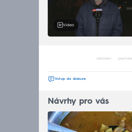
Video
očkování
psychika
Vstup do diskuze
Návrhy pro vás