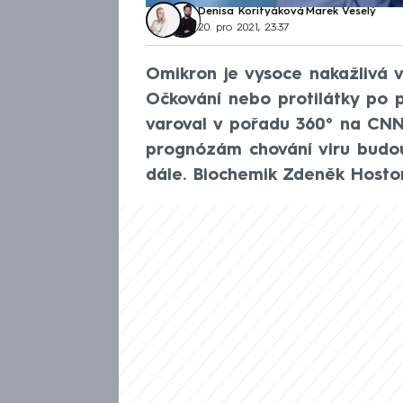
Denisa Korityáková
,
Marek Veselý
20. pro 2021, 23:37
Omikron je vysoce nakažlivá v
Očkování nebo protilátky po 
varoval v pořadu 360° na CNN 
prognózám chování viru budou 
dále. Biochemik Zdeněk Hostom