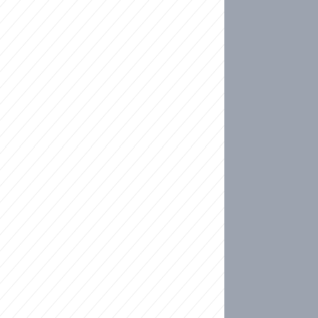
ideo
kat migranty do Česka? Sami by odešli, tvrdí exp
ické sebevraždě