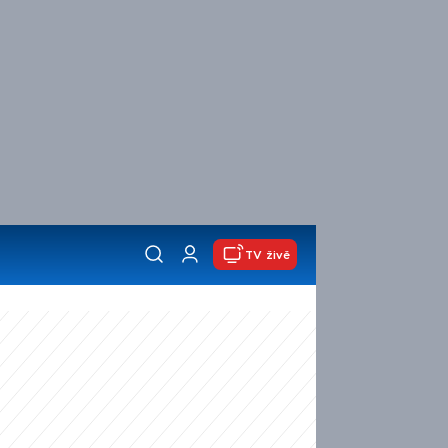
TV živě