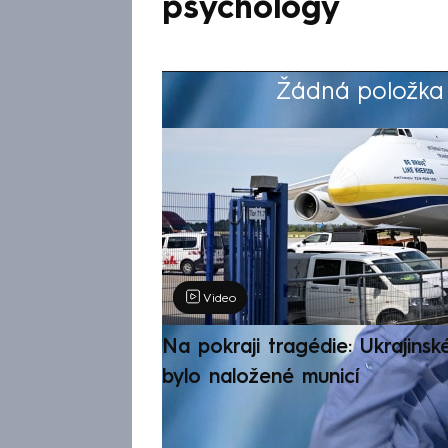
psychology
Žádná položka z
Výběr redakce
Video
Na pokraji tragédie: Ukrajinsk
bylo naložené municí