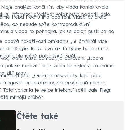
í scénář, který však ve vysílání odmítl rozebrat.
 Moje analýza končí tím, aby vláda kontaktovala
k tu informaci předávat veřejnosti,“ podotkl dále.
emie třeba trochu jiná opatření. Vláda by proto
ěco, co nebude spíše kontraproduktivní.
minulá vláda to pohnojila, jak se dalo,“ pustil se do
obává nakažlivosti omikronu. „Je čtyřikrát více
at do Anglie, to za dva až tři týdny bude u nás.
antu, ale méně patogenní,“ sdělil.
 věc, která může pomoct, je očkování. „Dobrá
 pak se nakazit. To je zatím to nejlepší, co máme.
žít,“ pravil.
sí být jistá. „Omikron nakazí i ty, kteří před
 fungovat ani protilátky, ani prodělaná nemoc.
Tato varianta je velice infekční,“ sdělil dále Flegr.
itě mírnější průběh.
Čtěte také