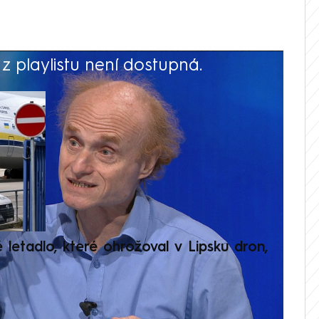
 playlistu není dostupná.
V
é letadlo, které ohrožoval v Lipsku dron,
Přilá
polit