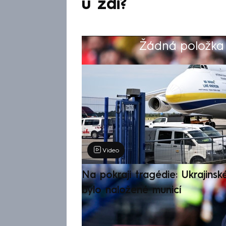
u zdi?
Žádná položka z
Výběr redakce
Video
Na pokraji tragédie: Ukrajinsk
bylo naložené municí