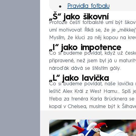
Pravidla fotbalu
„Š“ jako šikovní
Protože čeští fotbalisté umí být šikov
umí motivovat. Říká se, že je „měkke
Myslím, že kluci za něj kopou na krev
„I“ jako impotence
Co si budeme povídat, když už česká
připravené, než jsem byl já u maturit
nároďák dává se štěstím góly.
„L“ jako lavička
Co si budeme povídat, naše lavička 
leštič Alex Král z West Hamu… Spíš 
třeba za trenéra Karla Brücknera se n
kopal v Chelsea, musíme být k Šilhavé