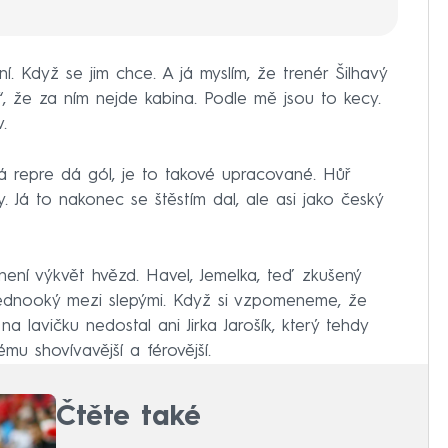
ní. Když se jim chce. A já myslím, že trenér Šilhavý
j“, že za ním nejde kabina. Podle mě jsou to kecy.
.
 repre dá gól, je to takové upracované. Hůř
y. Já to nakonec se štěstím dal, ale asi jako český
není výkvět hvězd. Havel, Jemelka, teď zkušený
jednooký mezi slepými. Když si vzpomeneme, že
a lavičku nedostal ani Jirka Jarošík, který tehdy
mu shovívavější a férovější.
Čtěte také