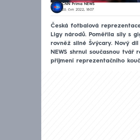
CNN Prima NEWS
26. čvn 2022, 18:07
Česká fotbalová reprezentace
Ligy národů. Poměřila síly s g
rovněž silné Švýcary. Nový dí
NEWS shrnul současnou tvář 
příjmení reprezentačního kouč