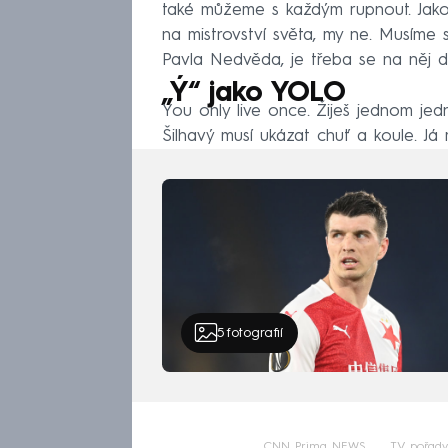
také můžeme s každým rupnout. Jako
na mistrovství světa, my ne. Musíme 
Pavla Nedvěda, je třeba se na něj dí
„Ý“ jako YOLO
You only live once. Žiješ jednom jed
Šilhavý musí ukázat chuť a koule. Já 
5
fotografií
CNN Prima NEWS
TV pořady