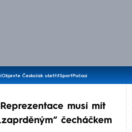
í
Objevte Česko
Jak ušetřit
Sport
Počasí
: Reprezentace musí mít
 „zaprděným“ čecháčkem