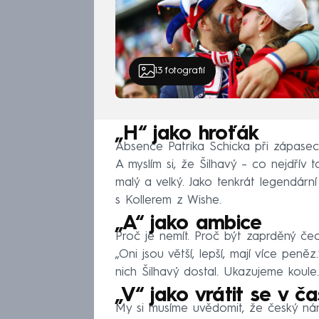
13
fotografií
„H“ jako hroťák
Absence Patrika Schicka při zápasec
A myslím si, že Šilhavý – co nejdřív 
malý a velký. Jako tenkrát legendárn
s Kollerem z Wishe.
„A“ jako ambice
Proč je nemít. Proč být zaprděný čech
„Oni jsou větší, lepší, mají více pen
nich Šilhavý dostal. Ukazujeme koule.
„V“ jako vrátit se v č
My si musíme uvědomit, že český nár