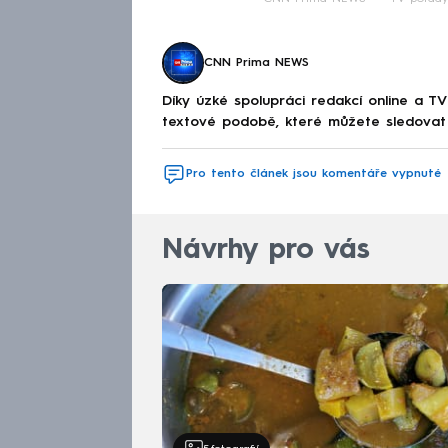
CNN Prima NEWS
Díky úzké spolupráci redakcí online a TV
textové podobě, které můžete sledovat v
Pro tento článek jsou komentáře vypnuté
Návrhy pro vás