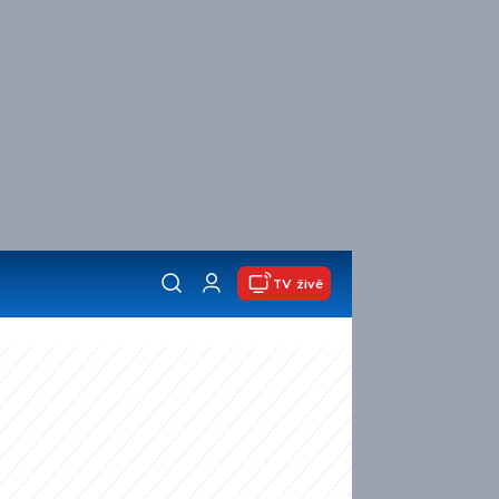
TV živě