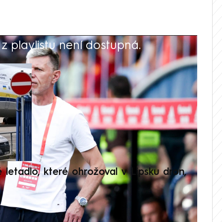
 playlistu není dostupná.
V
é letadlo, které ohrožoval v Lipsku dron,
Přilá
polit