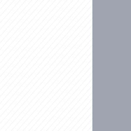
ideo
kat migranty do Česka? Sami by odešli, tvrdí exp
ické sebevraždě