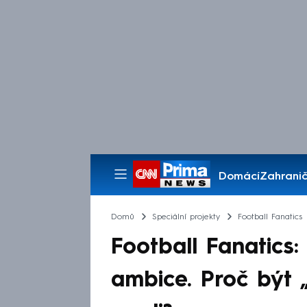
Domácí
Zahranič
Pořady
Domů
Speciální projekty
Football Fanatics
Football Fanatics
ambice. Proč být