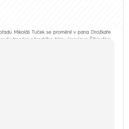
řadu Mikoláš Tuček se proměnil v pana Drožkaře
ecedu trenéra národního týmu Jaroslava Šilhavého.