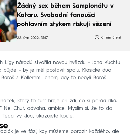
Žádný sex během šampionátu v
Kataru. Svobodní fanoušci
pohlavním stykem riskují vězení
6 min čtení
22. čvn 2022, 15:17
h Ligy národů stvořila novou hvězdu – Jana Kuchtu.
to půjde – by je měl postavit spolu. Klasické duo
í Baroš s Kollerem. Jenom, aby to nebyli Baroš
áček, který to furt hraje při zdi, co si pořád říká:
ěz.“ Ne. Chuť, odvaha, ambice. Myslím si, že to do
 Teda, vy kluci, ukazujete koule.
ase
oďák je ve fázi, kdy můžeme porazit každého, ale