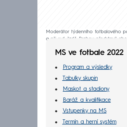
Moderátor týdenního fotbalového po
a při své jízdě Prahou představil ab
MS ve fotbale 2022
Program a výsledky
Tabulky skupin
Maskot a stadiony
Baráž a kvalifikace
Vstupenky na MS
Termín a herní systém