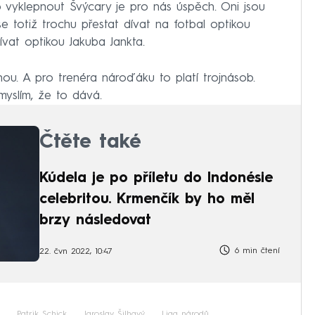
 vyklepnout Švýcary je pro nás úspěch. Oni jsou
se totiž trochu přestat dívat na fotbal optikou
vat optikou Jakuba Jankta.
nou. A pro trenéra nároďáku to platí trojnásob.
myslím, že to dává.
Čtěte také
Kúdela je po příletu do Indonésie
celebritou. Krmenčík by ho měl
brzy následovat
6 min čtení
22. čvn 2022, 10:47
Patrik Schick
Jaroslav Šilhavý
Liga národů