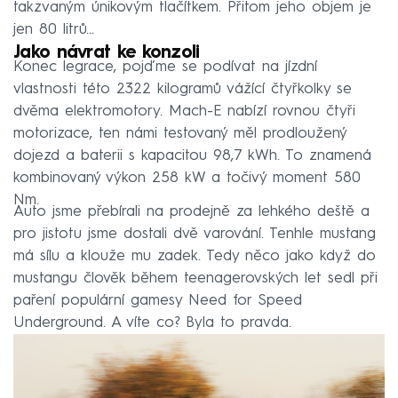
takzvaným únikovým tlačítkem. Přitom jeho objem je
jen 80 litrů…
Jako návrat ke konzoli
Konec legrace, pojďme se podívat na jízdní
vlastnosti této 2322 kilogramů vážící čtyřkolky se
dvěma elektromotory. Mach-E nabízí rovnou čtyři
motorizace, ten námi testovaný měl prodloužený
dojezd a baterii s kapacitou 98,7 kWh. To znamená
kombinovaný výkon 258 kW a točivý moment 580
Nm.
Auto jsme přebírali na prodejně za lehkého deště a
pro jistotu jsme dostali dvě varování. Tenhle mustang
má sílu a klouže mu zadek. Tedy něco jako když do
mustangu člověk během teenagerovských let sedl při
paření populární gamesy Need for Speed
Underground. A víte co? Byla to pravda.