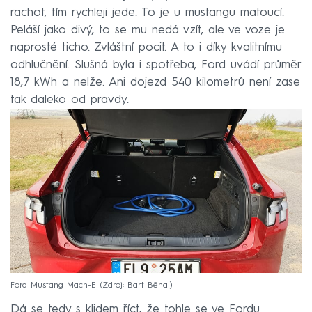
rachot, tím rychleji jede. To je u mustangu matoucí.
Peláší jako divý, to se mu nedá vzít, ale ve voze je
naprosté ticho. Zvláštní pocit. A to i díky kvalitnímu
odhlučnění. Slušná byla i spotřeba, Ford uvádí průměr
18,7 kWh a nelže. Ani dojezd 540 kilometrů není zase
tak daleko od pravdy.
Ford Mustang Mach-E
Zdroj: Bart Běhal
Dá se tedy s klidem říct, že tohle se ve Fordu