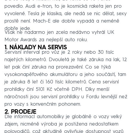
povedlo. Audi e-tron, to je kosmická raketa jen pro
vyvolené. Tesla je klasika, ale nedá se nic dělat, sexy
prostě není. Mach-E ale dobře vypadá a neméně
dobře jede.
Však ne nadarmo jen zcela nedávno vyhrál UK
Motor Awards za nejlepší auto roku.
1. NÁKLADY NA SERVIS
Servisní interval pro vůz je 2 roky nebo 30 tisíc
najetých kilometrů. Dvouletá je také záruka na lak, 12
let pak činí záruka na prorezavění. Co se týká
vysokonapěťového akumulátoru a jeho součástí, tam
je záruka 8 let či 160 tisíc kilometrů. Cena servisní
prohlídky činí 5101 Kč včetně DPH. Díky menší
náročnosti jsou servisní prohlídky u Fordu levnější než
pro vozy s konvenčním pohonem.
2. PRODEJE
Dle informací automobilky je globálně o vozy velký
zájem, nicméně výroba je postižena nedostatkem
polovodičů, což aktuálně ovlivňuje dostupnost vozů.