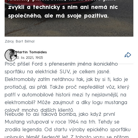
zvyklí a technicky s ním ani nemá nic
společného, ale má svoje pozitiva.
Zdroj: Bart Běhal
Martin Tomaides
10. lis 2021, 19:05
Proč přišel Ford s přenesením jména ikonického
sporťáku na elektrické SUV, je celkem jasné.
Elektromobily zatím netáhnou tak, jak by si ti, kdo je
protlačují, asi přáli. Takže proč nepředělat vůz, který
patří v automobilové historii mezi ty nejslavnější, na
elektromobil? Může zaujmout a díky logu mustanga
oslovit mnoho dalších klientů.
Nebude to asi taková bomba, jako když první
Mustang vstupoval v roce 1964 na trh. Tehdy se
zrodila legenda. Od startu výroby epického sporťáku
uplynulo téměř šedesát let. Z tohoto vozu se přitom