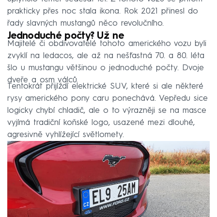
prakticky přes noc stala ikona. Rok 2021 přinesl do
řady slavných mustangů něco revolučního.
Jednoduché počty? Už ne
Majitelé či obdivovatelé tohoto amerického vozu byli
zvyklí na ledacos, ale až na nešťastná 70. a 80. léta
šlo u mustangu většinou o jednoduché počty. Dvoje
dveře a osm válců.
Tentokrát přijíždí elektrické SUV, které si ale některé
rysy amerického pony caru ponechává. Vepředu sice
logicky chybí chladič, ale o to výrazněji se na masce
vyjímá tradiční koňské logo, usazené mezi dlouhé,
agresivně vyhlížející světlomety.