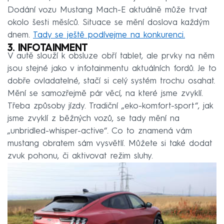
Dodání vozu Mustang Mach-E aktuálně může trvat
okolo šesti měsíců. Situace se mění doslova každým
dnem.
Tady se ještě podívejme na konkurenci.
3. INFOTAINMENT
V autě slouží k obsluze obří tablet, ale prvky na něm
jsou stejné jako v infotainmentu aktuálních fordů. Je to
dobře ovladatelné, stačí si celý systém trochu osahat.
Mění se samozřejmě pár věcí, na které jsme zvyklí.
Třeba způsoby jízdy. Tradiční „eko-komfort-sport“, jak
jsme zvyklí z běžných vozů, se tady mění na
„unbridled-whisper-active“. Co to znamená vám
mustang obratem sám vysvětlí. Můžete si také dodat
zvuk pohonu, či aktivovat režim sluhy.