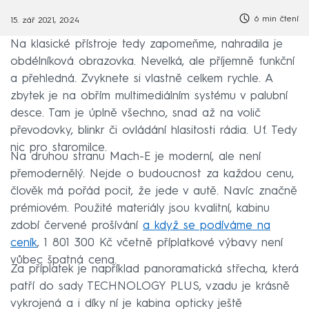
6 min čtení
15. zář 2021, 20:24
Na klasické přístroje tedy zapomeňme, nahradila je
obdélníková obrazovka. Nevelká, ale příjemně funkční
a přehledná. Zvyknete si vlastně celkem rychle. A
zbytek je na obřím multimediálním systému v palubní
desce. Tam je úplně všechno, snad až na volič
převodovky, blinkr či ovládání hlasitosti rádia. Uf. Tedy
nic pro staromilce.
Na druhou stranu Mach-E je moderní, ale není
přemodernělý. Nejde o budoucnost za každou cenu,
člověk má pořád pocit, že jede v autě. Navíc značně
prémiovém. Použité materiály jsou kvalitní, kabinu
zdobí červené prošívání
a když se podíváme na
ceník
, 1 801 300 Kč včetně příplatkové výbavy není
vůbec špatná cena.
Za příplatek je například panoramatická střecha, která
patří do sady TECHNOLOGY PLUS, vzadu je krásně
vykrojená a i díky ní je kabina opticky ještě