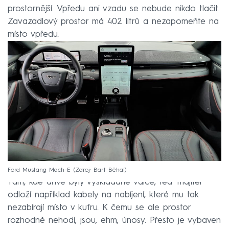
prostornější. Vpředu ani vzadu se nebude nikdo tlačit.
Zavazadlový prostor má 402 litrů a nezapomeňte na
místo vpředu.
Ford Mustang Mach-E
Zdroj: Bart Běhal
Tam, kde dříve byly vyskládané válce, teď majitel
odloží například kabely na nabíjení, které mu tak
nezabírají místo v kufru. K čemu se ale prostor
rozhodně nehodí, jsou, ehm, únosy. Přesto je vybaven