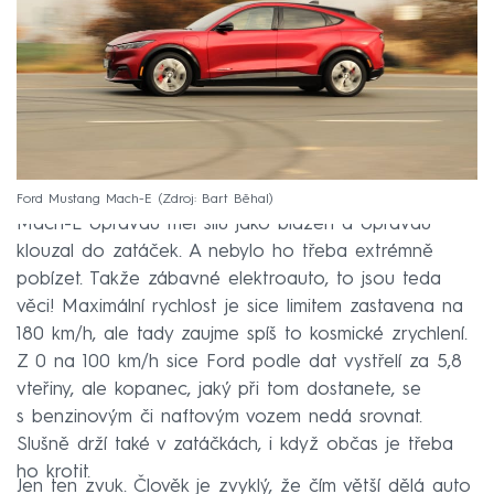
Ford Mustang Mach-E
Zdroj: Bart Běhal
Mach-E opravdu měl sílu jako blázen a opravdu
klouzal do zatáček. A nebylo ho třeba extrémně
pobízet. Takže zábavné elektroauto, to jsou teda
věci! Maximální rychlost je sice limitem zastavena na
180 km/h, ale tady zaujme spíš to kosmické zrychlení.
Z 0 na 100 km/h sice Ford podle dat vystřelí za 5,8
vteřiny, ale kopanec, jaký při tom dostanete, se
s benzinovým či naftovým vozem nedá srovnat.
Slušně drží také v zatáčkách, i když občas je třeba
ho krotit.
Jen ten zvuk. Člověk je zvyklý, že čím větší dělá auto