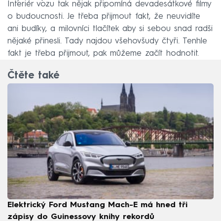
Interiér vozu tak nějak připomíná devadesátkové filmy
o budoucnosti. Je třeba přijmout fakt, že neuvidíte
ani budíky, a milovníci tlačítek aby si sebou snad radši
nějaké přinesli. Tady najdou všehovšudy čtyři. Tenhle
fakt je třeba přijmout, pak můžeme začít hodnotit.
Čtěte také
Elektrický Ford Mustang Mach-E má hned tři
zápisy do Guinessovy knihy rekordů