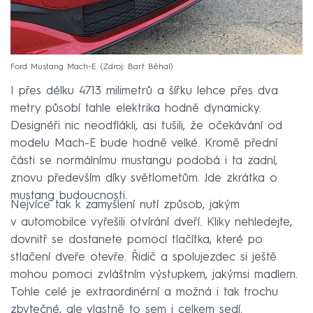
Ford Mustang Mach-E
Zdroj: Bart Běhal
I přes délku 4713 milimetrů a šířku lehce přes dva
metry působí tahle elektrika hodně dynamicky.
Designéři nic neodflákli, asi tušili, že očekávání od
modelu Mach-E bude hodně velké. Kromě přední
části se normálnímu mustangu podobá i ta zadní,
znovu především díky světlometům. Jde zkrátka o
mustang budoucnosti.
Nejvíce tak k zamyšlení nutí způsob, jakým
v automobilce vyřešili otvírání dveří. Kliky nehledejte,
dovnitř se dostanete pomocí tlačítka, které po
stlačení dveře otevře. Řidič a spolujezdec si ještě
mohou pomoci zvláštním výstupkem, jakýmsi madlem.
Tohle celé je extraordinérní a možná i tak trochu
zbytečné, ale vlastně to sem i celkem sedí.