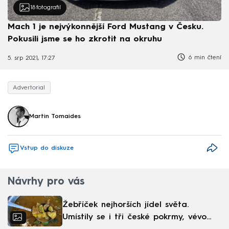
18
fotografií
Mach 1 je nejvýkonnější Ford Mustang v Česku.
Pokusili jsme se ho zkrotit na okruhu
6 min čtení
5. srp 2021, 17:27
Advertorial
Martin Tomaides
Vstup do diskuze
Návrhy pro vás
Žebříček nejhorších jídel světa.
Umístily se i tři české pokrmy, vévodí