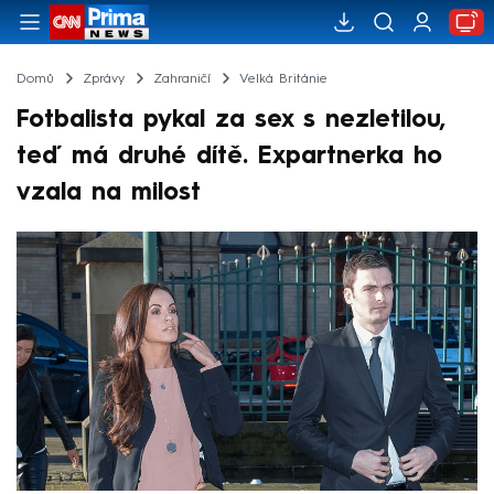
Domů
Zprávy
Zahraničí
Velká Británie
Fotbalista pykal za sex s nezletilou,
teď má druhé dítě. Expartnerka ho
vzala na milost