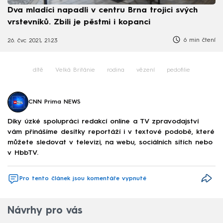
Dva mladíci napadli v centru Brna trojici svých
vrstevníků. Zbili je pěstmi i kopanci
6 min čtení
26. čvc 2021, 21:23
dítě
Velká Británie
rodina
vězení
pedofilie
CNN Prima NEWS
Díky úzké spolupráci redakcí online a TV zpravodajství
vám přinášíme desítky reportáží i v textové podobě, které
můžete sledovat v televizi, na webu, sociálních sítích nebo
v HbbTV.
Pro tento článek jsou komentáře vypnuté
Návrhy pro vás