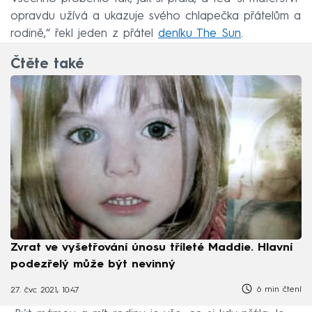
opravdu užívá a ukazuje svého chlapečka přátelům a
rodině,“ řekl jeden z přátel
deníku The Sun
.
Čtěte také
Zvrat ve vyšetřování únosu tříleté Maddie. Hlavní
podezřelý může být nevinný
6 min čtení
27. čvc 2021, 10:47