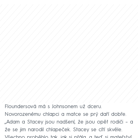
Floundersová má s Johnsonem už dceru.
Novorozenému chlapci a matce se prý daří dobře.
„Adam a Stacey jsou nadšení, že jsou opět rodiči – a
že se jim narodil chlapeček. Stacey se cítí skvěle.
Všechno proběhlo tak, jak si přála, a teď si mateřství