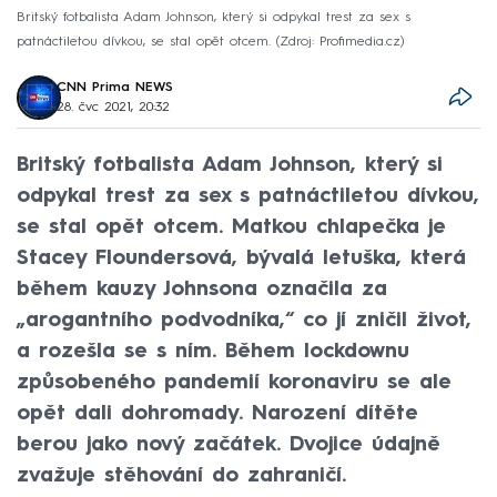
Britský fotbalista Adam Johnson, který si odpykal trest za sex s
patnáctiletou dívkou, se stal opět otcem.
Zdroj: Profimedia.cz
CNN Prima NEWS
28. čvc 2021, 20:32
Britský fotbalista Adam Johnson, který si
odpykal trest za sex s patnáctiletou dívkou,
se stal opět otcem. Matkou chlapečka je
Stacey Floundersová, bývalá letuška, která
během kauzy Johnsona označila za
„arogantního podvodníka,“ co jí zničil život,
a rozešla se s ním. Během lockdownu
způsobeného pandemií koronaviru se ale
opět dali dohromady. Narození dítěte
berou jako nový začátek. Dvojice údajně
zvažuje stěhování do zahraničí.