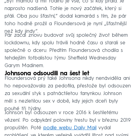
„Být mámou a mít rodinu je vše, co si kdy přála. Je
naprosto nadšená. Tohle je nový začátek, který si
přáli. Oba jsou šťastní,“ dodal kamarád s tím, že pár
toho hodně prožil a Floundersová je nyní „šťastnější
než kdy jindy“.
Pár začal znovu budovat svůj společný život během
lockdownu, kdy spolu trávili hodně času a starali se
společně o dceru. Předtím Floundersová chodila s
tehdejším fotbalistou týmu Sheffield Wednesday
Garym Madinem.
Johnsona odsoudili na šest let
Floundersová prý také Johnsona nikdy nenáviděla ani
ho nepovažovala za pedofila, přestože byl odsouzen
za sexuální styk s patnáctiletou fanynkou. Johnson
měl s nezletilou sex v době, kdy jejich dceři byly
pouhé tři týdny.
Johnson byl odsouzen v roce 2016 k šestiletému
vězení. Po odpykání poloviny trestu byl v březnu 2019
propuštěn. Poté
podle webu Daily Mail
vydal
prohlášení, ve kterém veřejně vyjádřil lítost nad svými