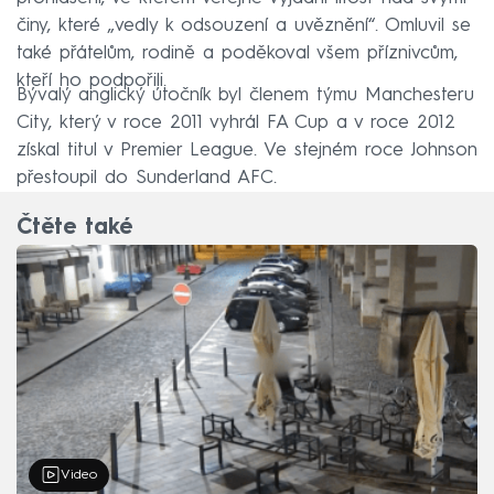
činy, které „vedly k odsouzení a uvěznění“. Omluvil se
také přátelům, rodině a poděkoval všem příznivcům,
kteří ho podpořili.
Bývalý anglický útočník byl členem týmu Manchesteru
City, který v roce 2011 vyhrál FA Cup a v roce 2012
získal titul v Premier League. Ve stejném roce Johnson
přestoupil do Sunderland AFC.
Čtěte také
Video