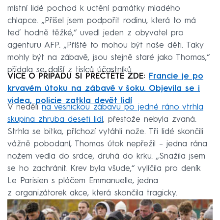
místní lidé pochod k uctění památky mladého
chlapce. „Přišel jsem podpořit rodinu, která to má
teď hodně těžké,“ uvedl jeden z obyvatel pro
agenturu AFP. „Příště to mohou být naše děti. Taky
mohly být na zábavě, jsou stejně staré jako Thomas,“
přidala se další z tisíců účastníků.
VÍCE O PŘÍPADU SI PŘEČTĚTE ZDE:
Francie je po
krvavém útoku na zábavě v šoku. Objevila se i
videa, policie zatkla devět lidí
V neděli
na vesnickou zábavu po jedné ráno vtrhla
skupina zhruba deseti lidí
, přestože nebyla zvaná.
Strhla se bitka, příchozí vytáhli nože. Tři lidé skončili
vážně pobodaní, Thomas útok nepřežil – jedna rána
nožem vedla do srdce, druhá do krku. „Snažila jsem
se ho zachránit. Krev byla všude,“ vylíčila pro deník
Le Parisien s pláčem Emmanuelle, jedna
z organizátorek akce, která skončila tragicky.