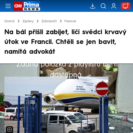
Domů
Zprávy
Zahraničí
Francie
Na bál přišli zabíjet, líčí svědci krvavý
útok ve Francii. Chtěli se jen bavit,
namítá advokát
Žádná položka z playlistu není
Výběr redakce
dostupná.