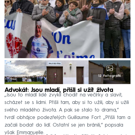
12 fotografií
Advokát: Jsou mladí, přišli si užít života
„Jsou to mladí lidé zvyklí chodit na večírky a slavit,
scházet se s lidmi. Přišli tam, aby si to užili, aby si užili
svého mladého života. A pak se stalo to drama,“
tvrdí obhájce podezřelých Guillaume Fort. „Přišli tam a
začali bodat do lidí. Ostatní se jen bránili,“ popsala
však Emmanuelle.