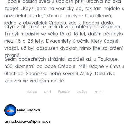
I podle dalších svědků události přišli útočníci na akci
zabíjet. „Když jdete na vesnický bál, tak tam nejdete s
noži dělat bordel,“ shrnula Jocelyne Carcelleová,
jedna z obyvatelek Crépolu, kde k tragédii došlo.
Čtyři z útočníků už měli dříve problémy se zákonem.
Tři byli mladiství ve věku 16 až 18 let, dalším pěti bylo
mezi 18 a 23 lety. Dvacetiletý útočník, který údajně
vraždil, už byl odsouzen dvakrát, mimo jiné za držení
zbraně.
Sedm podezřelých strážníci zadrželi až u Toulouse,
450 kilometrů od obce Crépole. Měli údajně v úmyslu
utéct do Španělska nebo severní Afriky. Další dva
zadrželi ve vedlejším městě.
policie
smrt
Francie
vražda
krimi
Anna Kadavá
anna.kadava@iprima.cz