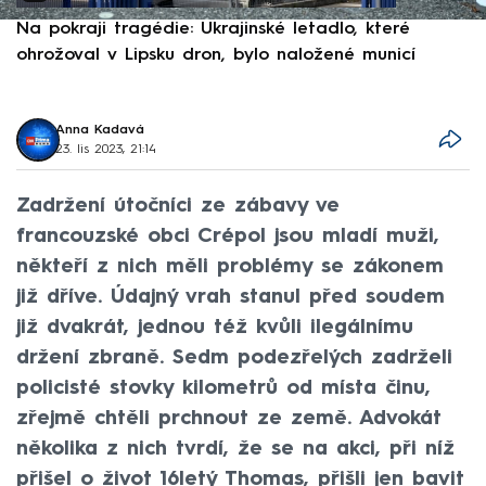
Na pokraji tragédie: Ukrajinské letadlo, které
P
ohrožoval v Lipsku dron, bylo naložené municí
e
Anna Kadavá
23. lis 2023, 21:14
Zadržení útočníci ze zábavy ve
francouzské obci Crépol jsou mladí muži,
někteří z nich měli problémy se zákonem
již dříve. Údajný vrah stanul před soudem
již dvakrát, jednou též kvůli ilegálnímu
držení zbraně. Sedm podezřelých zadrželi
policisté stovky kilometrů od místa činu,
zřejmě chtěli prchnout ze země. Advokát
několika z nich tvrdí, že se na akci, při níž
přišel o život 16letý Thomas, přišli jen bavit