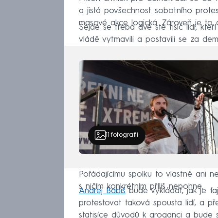
a jistá povšechnost sobotního protes
masové akce logická. Zároveň je to 
Sejde se třeba dvě stě tisíc lidí, kt
vládě vytmavili a postavili se za dem
11
fotografií
Pořádajícímu spolku to vlastně ani nej
s ničím konkrétním příliš nepohne.
Andrej Babiš
bude vykládat, jak je f
protestovat taková spousta lidí, a 
statisíce důvodů k aroganci a bude s