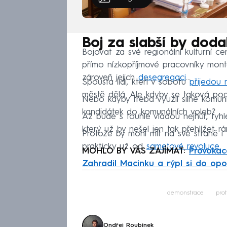
Boj za slabší by dodal
Bojovat za své regionální kulturní 
přímo nízkopříjmové pracovníky mont
zároveň jejich
desegregaci
…
Spousta lidí, kteří v sobotu
přijedou
městě dělá. Ale kdyby se taková podp
Nebo kdyby třeba využil silné komuni
kandidátek do komunálních voleb?
Až bude s touhle vládou nejhůř, tyhl
který už by nešel jen tak přehlížet 
Protože by mohl mít na své straně i t
prakticky už od
sametové revoluce
.
MOHLO BY VÁS ZAJÍMAT:
Provokace
Zahradil Macinku a rýpl si do opo
Fa
demonstrace
prot
Ondřej Roubínek