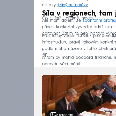
dotazy
jízlivými úsměvy
.
Síla v regionech, tam
Co s tím? Upřímně, nevím.
Ale mám dojem, že
spontánní protes
přinesl konkrétní výsledky, když mini
dorovnat. Zatím to není hotová výhr
Možná by vedení Chvilek pro demokr
infrastrukturu právě takovým konkrétn
podle mého názoru v téhle chvíli právě
žijí.
A tam by mohla podpora finančně, me
opravdu věci měnit.
6
fotografií