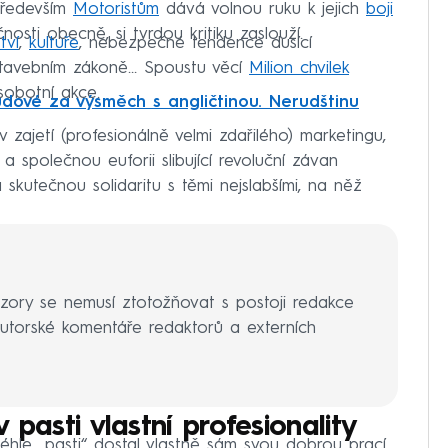
především
Motoristům
dává volnou ruku k jejich
boji
sti obecně, si tvrdou kritiku zaslouží.
tví
,
kultuře
, nebezpečné tendence dusící
stavebním zákoně… Spoustu věcí
Milion chvilek
sobotní akce.
udové za výsměch s angličtinou. Nerudštinu
 zajetí (profesionálně velmi zdařilého) marketingu,
í a společnou euforii slibující revoluční závan
kutečnou solidaritu s těmi nejslabšími, na něž
zory se nemusí ztotožňovat s postoji redakce
torské komentáře redaktorů a externích
v pasti vlastní profesionality
téhle „pasti“ dostal vlastně sám svou dobrou prací