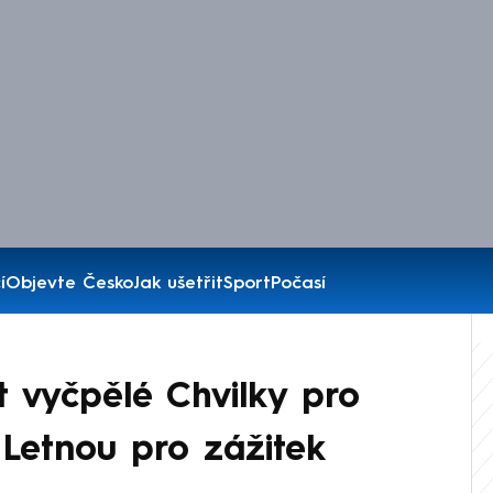
í
Objevte Česko
Jak ušetřit
Sport
Počasí
t vyčpělé Chvilky pro
 Letnou pro zážitek