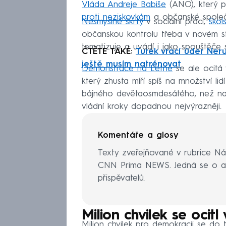
Vláda Andreje Babiše
(ANO), který 
proti neziskovkám
a občanské společno
Nesmyslné škrty
v sociální práci,
škols
občanskou kontrolu třeba v novém 
tematizuje a uvádí i jako spouštěče 
ČTĚTE TAKÉ:
Turek vrací úder Ner
ještě musím natrénovat
Demonstrace na Letné
se ale ocitá v
který zhusta míří spíš na množství lid
bájného devětaosmdesátého, než na s
vládní kroky dopadnou nejvýrazněji.
Komentáře a glosy
Texty zveřejňované v rubrice Ná
CNN Prima NEWS. Jedná se o au
přispěvatelů.
Milion chvilek se ocitl 
Milion chvilek pro demokracii se do 