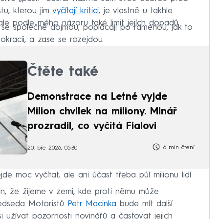
tu, kterou jim
vyčítají kritici
, je vlastně u takhle
ale podle mého názoru také limit jejích dopadů.
eří se společně dojmou, poplácají po ramenou, jak to
okracii, a zase se rozejdou.
Čtěte také
Demonstrace na Letné vyjde
Milion chvilek na miliony. Minář
prozradil, co vyčítá Fialovi
6 min čtení
20. bře 2026, 05:30
de moc vyčítat, ale ani účast třeba půl milionu lidí
ajn, že žijeme v zemi, kde proti němu může
předseda Motoristů
Petr Macinka
bude mít další
i užívat pozornosti novinářů a častovat jejich