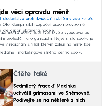
 jde věci opravdu měnit
t studentstva proti likvidačním škrtům v živé kultuře
str Oto Klempíř slíbil rozpočet aspoň provizorně
a, ale aspoň ubráněná naděje.
acii mohlo poskytnout svoji skvěle vybudovanou
ím protestům a organizacím. Největší síla spolku je
 v regionální síti lidí, kterým záleží na místě, kde
diálně i marketingově silného centra spolku
Čtěte také
Sedmiletý fracek? Macinka
uchvátil grimasami ve Sněmovně.
Podívejte se na některé z nich