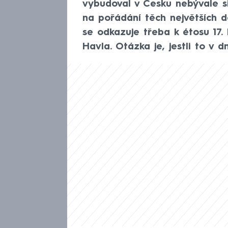
vybudoval v Česku nebývale si
na pořádání těch největších d
se odkazuje třeba k étosu 17.
Havla. Otázka je, jestli to v d