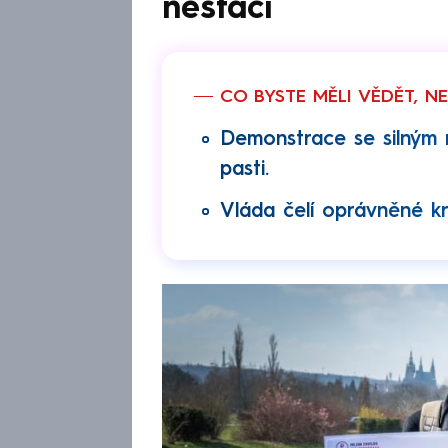
nestačí
CO BYSTE MĚLI VĚDĚT, N
Demonstrace se silným 
pasti.
Vláda čelí oprávněné kr