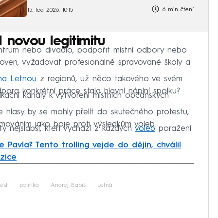
6 min čtení
15. led 2026, 10:15
 novou legitimitu
centrum nebo divadlo, podpořit místní odbory nebo
oven, vyžadovat profesionálně spravované školy a
 na Letnou
z regionů, už něco takového ve svém
ora konkrétní práce stala hlavní náplní spolku?
kační kanály k vytvoření místních občanských
e hlasy by se mohly přelít do skutečného protestu,
rámováním jako boje proti výsledkům voleb.
y nejslabší, kteří vychází z každých
voleb
poražení
 Pavla? Tento trolling vejde do dějin, chválil
zice
iled to fetch
est
politika
Andrej Babiš
Letná