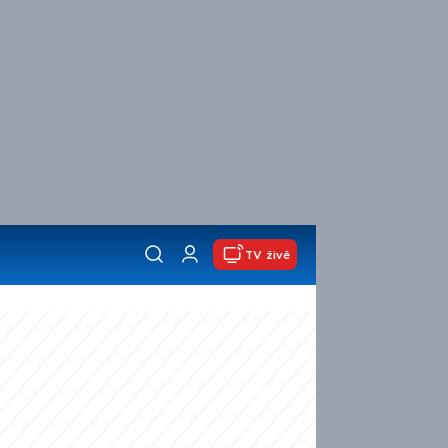
TV živě