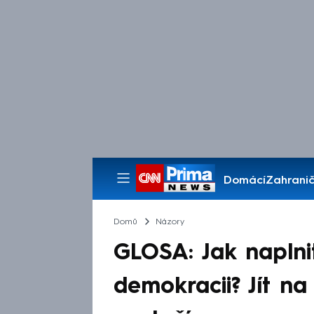
Domácí
Zahranič
Pořady
Domů
Názory
GLOSA: Jak naplni
demokracii? Jít na