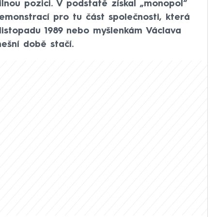
lnou pozici. V podstatě získal „monopol“
emonstrací pro tu část společnosti, která
 listopadu 1989 nebo myšlenkám Václava
nešní době stačí.