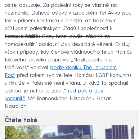
ostře odsuzuje. Za poslední roky se vlastně nic
nezměnilo. Duhové oslavy v izraelském Tel Avivu jsou
tak v přímém kontrastu s drsným, až bezcitným
přístupem palestinských úřadů i společnosti k
homosexualitě.
Lidem v Pásmu Gazy hrozí podle zákonů za
Failed to fetch
homosexuální pohlavní styk desetileté vězení. Existují
však i případy, kdy členové vládnoucího hnutí Hamás
takového člověka popravili. „Nezkoušejte naši
trpělivost,“ varoval
podle deníku The Jerusalem
Post
před rokem syn velitele Hamásu LGBT komunitu
s tím, že v Palestině není vítána. „I když to spáchají
jednou, je nutné je zabít,“
řekl pak o gay
komunitě
šéf libanonského Hizballáhu Hasan
Nasralláh.
Čtěte také