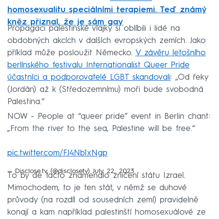
homosexualitu speciálními terapiemi. Teď známý
kněz přiznal, že je sám gay
Propagaci palestinské vlajky si oblíbili i lidé na
obdobných akcích v dalších evropských zemích. Jako
příklad může posloužit Německo.
V závěru letošního
berlínského festivalu Internationalist Queer Pride
účastníci a podporovatelé LGBT skandovali
: „Od řeky
(Jordán) až k (Středozemnímu) moři bude svobodná
Palestina.“
NOW - People at “queer pride” event in Berlin chant:
„From the river to the sea, Palestine will be free.“
pic.twitter.com/FJ4Nb1xNgp
— Disclose.tv (@disclosetv)
July 22, 2023
To by de facto znamenalo zničení státu Izrael.
Mimochodem, to je ten stát, v němž se duhové
průvody (na rozdíl od sousedních zemí) pravidelně
konají a kam například palestinští homosexuálové ze