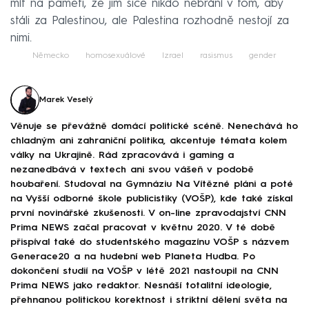
mít na paměti, že jim sice nikdo nebrání v tom, aby
stáli za Palestinou, ale Palestina rozhodně nestojí za
nimi.
Německo
homosexuálové
Izrael
rasismus
gender
Marek Veselý
Věnuje se převážně domácí politické scéně. Nenechává ho
chladným ani zahraniční politika, akcentuje témata kolem
války na Ukrajině. Rád zpracovává i gaming a
nezanedbává v textech ani svou vášeň v podobě
houbaření. Studoval na Gymnáziu Na Vítězné pláni a poté
na Vyšší odborné škole publicistiky (VOŠP), kde také získal
první novinářské zkušenosti. V on-line zpravodajství CNN
Prima NEWS začal pracovat v květnu 2020. V té době
přispíval také do studentského magazínu VOŠP s názvem
Generace20 a na hudební web Planeta Hudba. Po
dokončení studií na VOŠP v létě 2021 nastoupil na CNN
Prima NEWS jako redaktor. Nesnáší totalitní ideologie,
přehnanou politickou korektnost i striktní dělení světa na