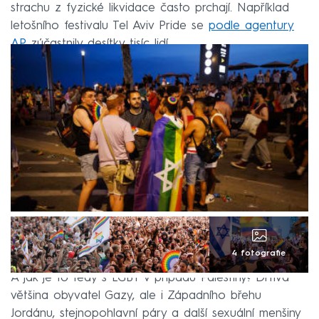
strachu z fyzické likvidace často prchají. Například
letošního festivalu Tel Aviv Pride se
podle agentury
AP
zúčastnily desítky tisíc lidí.
4 fotografie
A jak je to tedy s LGBT v případu Palestiny? Drtivá
většina obyvatel Gazy, ale i Západního břehu
Jordánu, stejnopohlavní páry a další sexuální menšiny