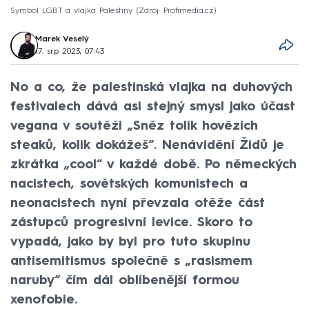
Symbol LGBT a vlajka Palestiny
Zdroj: Profimedia.cz
Marek Veselý
17. srp 2023, 07:43
No a co, že palestinská vlajka na duhových
festivalech dává asi stejný smysl jako účast
vegana v soutěži „Sněz tolik hovězích
steaků, kolik dokážeš“. Nenávidění Židů je
zkrátka „cool“ v každé době. Po německých
nacistech, sovětských komunistech a
neonacistech nyní převzala otěže část
zástupců progresivní levice. Skoro to
vypadá, jako by byl pro tuto skupinu
antisemitismus společně s „rasismem
naruby“ čím dál oblíbenější formou
xenofobie.