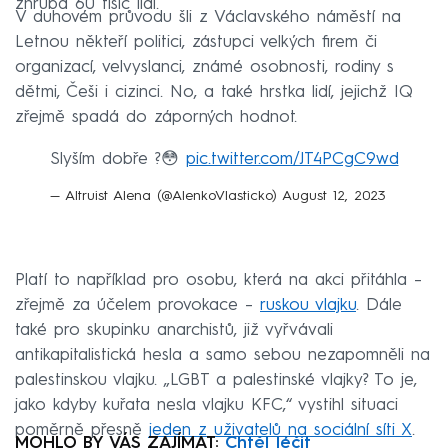
zhruba 60 tisíc lidí.
V duhovém průvodu šli z Václavského náměstí na
Letnou někteří politici, zástupci velkých firem či
organizací, velvyslanci, známé osobnosti, rodiny s
dětmi, Češi i cizinci. No, a také hrstka lidí, jejichž IQ
zřejmě spadá do záporných hodnot.
Slyším dobře ?😳
pic.twitter.com/JT4PCgC9wd
— Altruist Alena (@AlenkoVlasticko)
August 12, 2023
Platí to například pro osobu, která na akci přitáhla –
zřejmě za účelem provokace –
ruskou vlajku
. Dále
také pro skupinku anarchistů, již vyřvávali
antikapitalistická hesla a samo sebou nezapomněli na
palestinskou vlajku. „LGBT a palestinské vlajky? To je,
jako kdyby kuřata nesla vlajku KFC,“ vystihl situaci
poměrně přesně
jeden z uživatelů na sociální síti X
.
MOHLO BY VÁS ZAJÍMAT:
Chtěl léčit