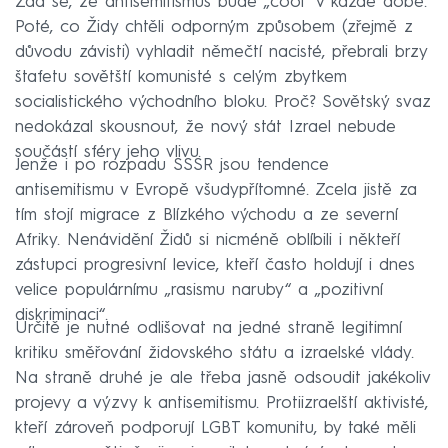
Zdá se, že antisemitismus bude „cool“ v každé době.
Poté, co Židy chtěli odporným způsobem (zřejmě z
důvodu závisti) vyhladit němečtí nacisté, přebrali brzy
štafetu sovětští komunisté s celým zbytkem
socialistického východního bloku. Proč? Sovětský svaz
nedokázal skousnout, že nový stát Izrael nebude
součástí sféry jeho vlivu.
Jenže i po rozpadu SSSR jsou tendence
antisemitismu v Evropě všudypřítomné. Zcela jistě za
tím stojí migrace z Blízkého východu a ze severní
Afriky. Nenávidění Židů si nicméně oblíbili i někteří
zástupci progresivní levice, kteří často holdují i dnes
velice populárnímu „rasismu naruby“ a „pozitivní
diskriminaci“.
Určitě je nutné odlišovat na jedné straně legitimní
kritiku směřování židovského státu a izraelské vlády.
Na straně druhé je ale třeba jasně odsoudit jakékoliv
projevy a výzvy k antisemitismu. Protiizraelští aktivisté,
kteří zároveň podporují LGBT komunitu, by také měli