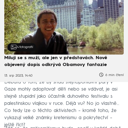
4
fotografií
Miluji se s muži, ale jen v představách. Nově
objevený dopis odkrývá Obamovy fantazie
6 min čtení
13. srp 2023, 14:40
Debata o tom, že by snad stejnopohlavní páry v
Gaze mohly adoptovat děti nebo se vdávat, je asi
stejně stupidní jako účastník duhového festivalu s
palestinskou vlajkou v ruce. Déjà vu? No jo vlastně...
Co tedy lze o těchto aktivistech – kromě toho, že
vykazují velké známky kretenismu a pokrytectví –
ještě říct?