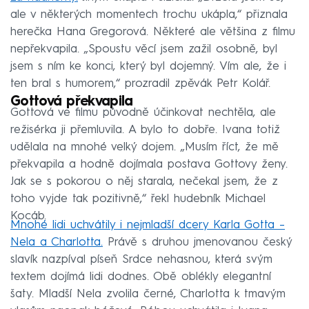
ale v některých momentech trochu ukápla,“ přiznala
herečka Hana Gregorová. Některé ale většina z filmu
nepřekvapila. „Spoustu věcí jsem zažil osobně, byl
jsem s ním ke konci, který byl dojemný. Vím ale, že i
ten bral s humorem,“ prozradil zpěvák Petr Kolář.
Gottová překvapila
Gottová ve filmu původně účinkovat nechtěla, ale
režisérka ji přemluvila. A bylo to dobře. Ivana totiž
udělala na mnohé velký dojem. „Musím říct, že mě
překvapila a hodně dojímala postava Gottovy ženy.
Jak se s pokorou o něj starala, nečekal jsem, že z
toho vyjde tak pozitivně,“ řekl hudebník Michael
Kocáb.
Mnohé lidi uchvátily i nejmladší dcery Karla Gotta –
Nela a Charlotta.
Právě s druhou jmenovanou český
slavík nazpíval píseň Srdce nehasnou, která svým
textem dojímá lidi dodnes. Obě oblékly elegantní
šaty. Mladší Nela zvolila černé, Charlotta k tmavým