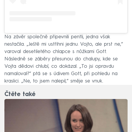
Na závěr společně připevnili pentli, jedna však
nestačila. „Ještě mi ustřihni jednu. Vojto, ale prst ne,“
varoval desetiletého chlapce s nůžkami Gott.
Následně se záběry přesunou do chalupy, kde se
Vojta dědovi chlubí, co dokázal. „To jsi opravdu
namaloval?“ ptá se s údivem Gott, při pohledu na
kraslici. „Ne, to jsem nalepil,“ směje se vnuk.
Čtěte také