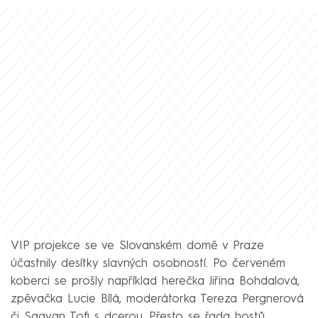
VIP projekce se ve Slovanském domě v Praze
účastnily desítky slavných osobností. Po červeném
koberci se prošly například herečka Jiřina Bohdalová,
zpěvačka Lucie Bílá, moderátorka Tereza Pergnerová
či Sagvan Tofi s dcerou. Přesto se řada hostů