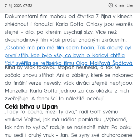
6 min čtení
7. říj 2021, 07:32
Dokumentární film mohou od čtvrtka 7. října v kinech
zhlédnout i fanoušci Karla Gotta. Ohlasy jsou vesměs
stejné – dílo, po kterém usychají slzy. Více než
dvouhodinový film však prošel značným zkrácením.
„Osobně má pro mě film sedm hodin. Tak dlouhý byl
první střih, kde bylo vše, co bych o Karlovi chtěla
říci,“ svěřila se režisérka filmu Olga Malířová Špátová.
Kina by však takovou stopáž neunesla, a tak se
začalo znovu střihat. Ani o záběry, které se nakonec
do finální verze nevešly, však diváci zřejmě nepřijdou.
Manželka Karla Gotta jednou za čas ukázku z nich
zveřejňuje. A fanoušci to náležitě oceňují.
Celá bitva u Lipan
„Tady to čouhá, mezi ty dva,“ radí Gott svému
vnukovi Vojtovi, jak má udělat pomlázku. „Výborně,
tak nám to vyšlo,“ raduje se následně mistr. Po boku
mu sedí i druhý vnuk – Jan. Se syny své druhorozené