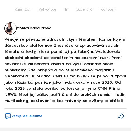
Karel Gott
Velikonoce
film
Lucie Bílá
hodnocení
Monika Kabourková
Věnuje se převážně zdravotnickým tématům. Komunikuje s
dárcovskou platformou Znesnáze a zpracovává sociální
témata a texty, které pomáhají potřebným. Vystudovala
obchodní akademii se zaměřením na cestovní ruch. První
novinářské zkušenosti získala na Vyšší odborné škole
publicistiky, kde přispívala do studentského magazínu
Generace20. K redakci CNN Prima NEWS se připojila zprvu
jako stážistka, posléze jako redaktorka v roce 2020. Od
roku 2025 se stala posilou editorského týmu CNN Prima
NEWS. Mezi její záliby patří čtení do brzkých ranních hodin,
multitasking, cestování a čas trávený se zvířaty a přáteli.
Vstup do diskuze