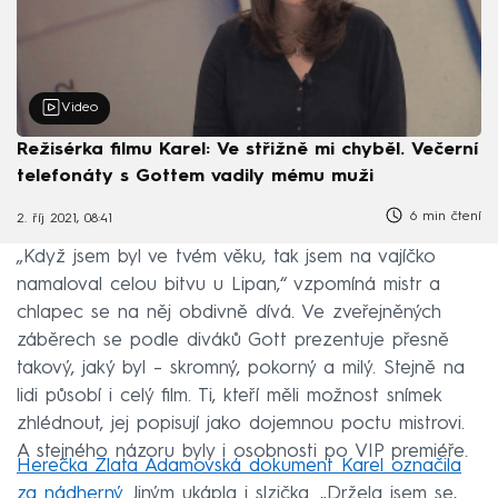
Video
Režisérka filmu Karel: Ve střižně mi chyběl. Večerní
telefonáty s Gottem vadily mému muži
6 min čtení
2. říj 2021, 08:41
„Když jsem byl ve tvém věku, tak jsem na vajíčko
namaloval celou bitvu u Lipan,“ vzpomíná mistr a
chlapec se na něj obdivně dívá. Ve zveřejněných
záběrech se podle diváků Gott prezentuje přesně
takový, jaký byl – skromný, pokorný a milý. Stejně na
lidi působí i celý film. Ti, kteří měli možnost snímek
zhlédnout, jej popisují jako dojemnou poctu mistrovi.
A stejného názoru byly i osobnosti po VIP premiéře.
Herečka Zlata Adamovská dokument Karel označila
za nádherný.
Jiným ukápla i slzička. „Držela jsem se,