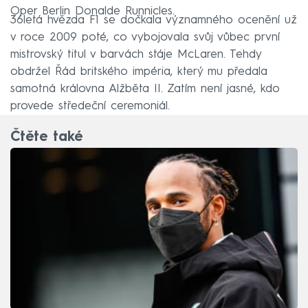
Oper Berlin Donalde Runnicles.
36letá hvězda F1 se dočkala významného ocenění už
v roce 2009 poté, co vybojovala svůj vůbec první
mistrovský titul v barvách stáje McLaren. Tehdy
obdržel Řád britského impéria, který mu předala
samotná královna Alžběta II. Zatím není jasné, kdo
provede středeční ceremoniál.
Čtěte také