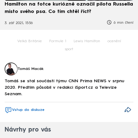
Hamilton na fotce kuriózně označil pilota Russella
místo svého psa. Co tím chtěl říct?
6 min čtení
3. zář 2021, 15:56
Velká Británie
Formule 1
Lewis Hamilton
ocenění
sport
Tomáš Macák
Tomáš se stal součástí týmu CNN Prima NEWS v srpnu
2020. Předtím působil v redakci iSport.cz a Televize
Seznam.
Vstup do diskuze
Návrhy pro vás