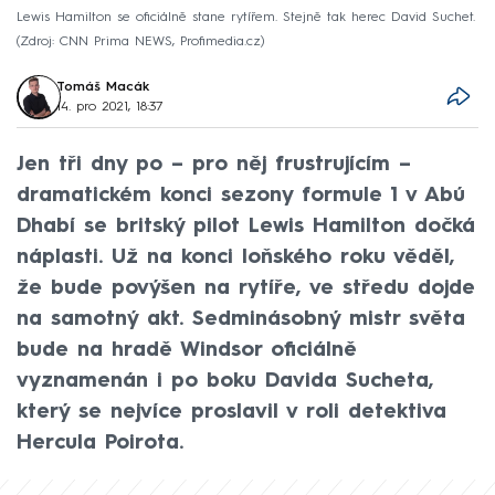
Lewis Hamilton se oficiálně stane rytířem. Stejně tak herec David Suchet.
Zdroj: CNN Prima NEWS, Profimedia.cz
Tomáš Macák
14. pro 2021, 18:37
Jen tři dny po – pro něj frustrujícím –
dramatickém konci sezony formule 1 v Abú
Dhabí se britský pilot Lewis Hamilton dočká
náplasti. Už na konci loňského roku věděl,
že bude povýšen na rytíře, ve středu dojde
na samotný akt. Sedminásobný mistr světa
bude na hradě Windsor oficiálně
vyznamenán i po boku Davida Sucheta,
který se nejvíce proslavil v roli detektiva
Hercula Poirota.