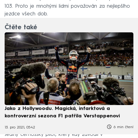
103. Proto je mnohými lidmi považován za nejlepšího
jezdce všech dob.
Čtěte také
Jako z Hollywoodu. Magická, infarktová a
kontroverzní sezona F1 patřila Verstappenovi
6 min čtení
13. pro 2021, 05:42
Jediný černošský pilot, který kdy závodil v