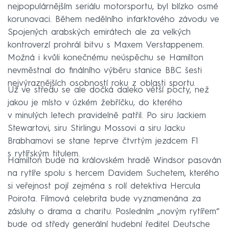
nejpopulárnějším seriálu motorsportu, byl blízko osmé
korunovaci. Během nedělního infarktového závodu ve
Spojených arabských emirátech ale za velkých
kontroverzí prohrál bitvu s Maxem Verstappenem.
Možná i kvůli konečnému neúspěchu se Hamilton
nevměstnal do finálního výběru stanice BBC šesti
nejvýraznějších osobností roku z oblasti sportu.
Už ve středu se ale dočká daleko větší pocty, než
jakou je místo v úzkém žebříčku, do kterého
v minulých letech pravidelně patřil. Po siru Jackiem
Stewartovi, siru Stirlingu Mossovi a siru Jacku
Brabhamovi se stane teprve čtvrtým jezdcem F1
s rytířským titulem.
Hamilton bude na královském hradě Windsor pasován
na rytíře spolu s hercem Davidem Suchetem, kterého
si veřejnost pojí zejména s rolí detektiva Hercula
Poirota. Filmová celebrita bude vyznamenána za
zásluhy o drama a charitu. Posledním „novým rytířem“
bude od středy generální hudební ředitel Deutsche