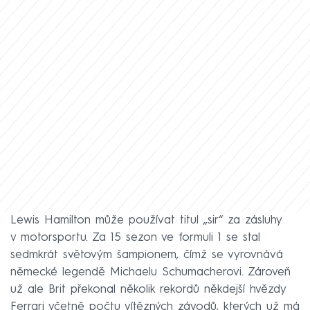
Lewis Hamilton může používat titul „sir“ za zásluhy
v motorsportu. Za 15 sezon ve formuli 1 se stal
sedmkrát světovým šampionem, čímž se vyrovnává
německé legendě Michaelu Schumacherovi. Zároveň
už ale Brit překonal několik rekordů někdejší hvězdy
Ferrari včetně počtu vítězných závodů, kterých už má