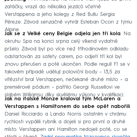
zatáčky, vrazil do několika jezdců včetně
Verstappena a jeho kolegy z Red Bullu Sergia
Péreze. Závod senzačně vyhrál Esteban Ocon z týmu
Alpine.
Jak se z Velké ceny Belgie odjela jen tři kola
. Na
okruhu Spa na konci srpna celý víkend vydatně
pršelo. Závod byl po více než tříhodinovém odkladu
odstartován za safety carem, po odjetí tří kol byl
znovu přerušen a poté ukončen. Podle regulí F1 se v
takovém případě udělují poloviční body – 13,5 za
vítězství bral Verstappen, nečekané druhé místo – a
premiérové pódium – patřilo Georgi Russellovi ve
slabém Williamsu díky skvělému výkonu v kvalifikaci.
Jak na italské Monze kraloval tým McLaren a
Verstappen s Hamiltonem do sebe opět nabořili
.
Daniel Ricciardo a Lando Norris ostatním v chrámu
rychlosti vypálili rybník a dojeli si pro první a druhé
místo. Verstappen ani Hamilton nedojeli poté, co se