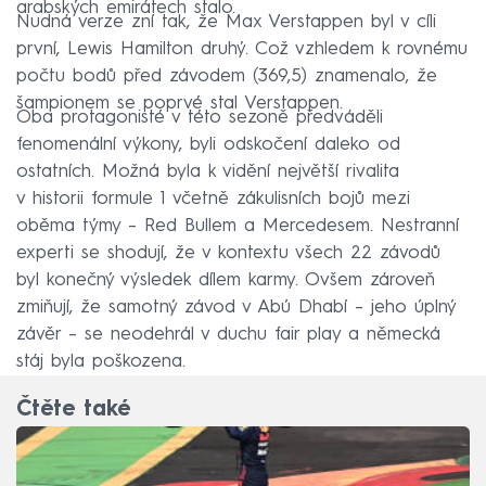
arabských emirátech stalo.
Nudná verze zní tak, že Max Verstappen byl v cíli
první, Lewis Hamilton druhý. Což vzhledem k rovnému
počtu bodů před závodem (369,5) znamenalo, že
šampionem se poprvé stal Verstappen.
Oba protagonisté v této sezoně předváděli
fenomenální výkony, byli odskočení daleko od
ostatních. Možná byla k vidění největší rivalita
v historii formule 1 včetně zákulisních bojů mezi
oběma týmy – Red Bullem a Mercedesem. Nestranní
experti se shodují, že v kontextu všech 22 závodů
byl konečný výsledek dílem karmy. Ovšem zároveň
zmiňují, že samotný závod v Abú Dhabí – jeho úplný
závěr – se neodehrál v duchu fair play a německá
stáj byla poškozena.
Čtěte také