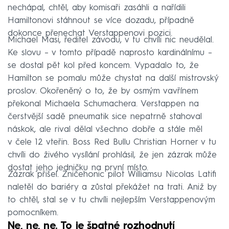
nechápal, chtěl, aby komisaři zasáhli a nařídili
Hamiltonovi stáhnout se více dozadu, případně
dokonce přenechat Verstappenovi pozici.
Michael Masi, ředitel závodu, v tu chvíli nic neudělal.
Ke slovu – v tomto případě naprosto kardinálnímu –
se dostal pět kol před koncem. Vypadalo to, že
Hamilton se pomalu může chystat na další mistrovský
proslov. Okořeněný o to, že by osmým vavřínem
překonal Michaela Schumachera. Verstappen na
čerstvější sadě pneumatik sice nepatrně stahoval
náskok, ale rival dělal všechno dobře a stále měl
v čele 12 vteřin. Boss Red Bullu Christian Horner v tu
chvíli do živého vysílání prohlásil, že jen zázrak může
dostat jeho jedničku na první místo.
Zázrak přišel. Zničehonic pilot Williamsu Nicolas Latifi
naletěl do bariéry a zůstal překážet na trati. Aniž by
to chtěl, stal se v tu chvíli nejlepším Verstappenovým
pomocníkem.
Ne, ne, ne. To je špatné rozhodnutí