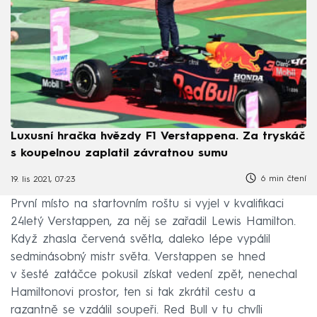
Luxusní hračka hvězdy F1 Verstappena. Za tryskáč
s koupelnou zaplatil závratnou sumu
6 min čtení
19. lis 2021, 07:23
První místo na startovním roštu si vyjel v kvalifikaci
24letý Verstappen, za něj se zařadil Lewis Hamilton.
Když zhasla červená světla, daleko lépe vypálil
sedminásobný mistr světa. Verstappen se hned
v šesté zatáčce pokusil získat vedení zpět, nenechal
Hamiltonovi prostor, ten si tak zkrátil cestu a
razantně se vzdálil soupeři. Red Bull v tu chvíli