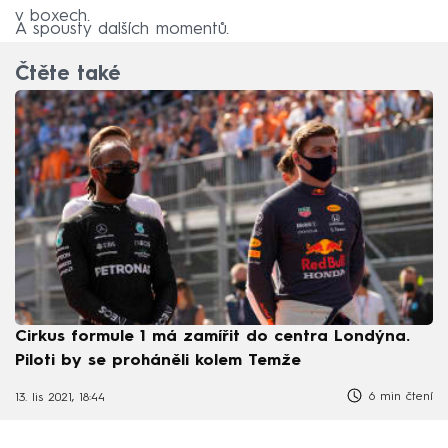
v boxech.
A spousty dalších momentů.
Čtěte také
Cirkus formule 1 má zamířit do centra Londýna.
Piloti by se proháněli kolem Temže
6 min čtení
13. lis 2021, 18:44