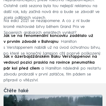
nejdramatičtějších, přese všechno nejzábavnějších.
Ostatně celá sezona byla tou nejlepší reklamou na
další rok, kdy začíná nová éra a bude se závodit ve
zcela odlišných vozech.
Na edici 2021 se nezapomene. A co z ní bude
kromě mistrovské bitvy během Grand Prix ve
Spojených arabských emirátech vynikat?
Jak se na fenomenální koncovku zadělalo už
v prvním závodě v Bahrajnu
. Hamilton
s Verstappenem nabídli už na úvod úchvatnou bitvu,
po které se konečný šampion cítil poprvé poškozený.
Jak v ázerbajdžánském Baku Verstappenovi na
vedoucí pozici praskla na rovince pneumatika
pár kol před cílem
a Hamilton následně po restartu
závodu probrzdil v první zatáčce, tím pádem se
připravil o vítězství.
Čtěte také