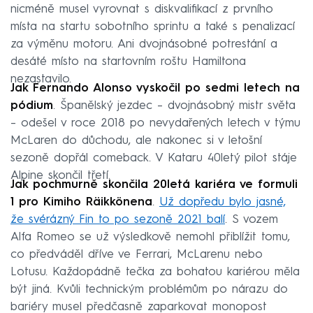
nicméně musel vyrovnat s diskvalifikací z prvního
místa na startu sobotního sprintu a také s penalizací
za výměnu motoru. Ani dvojnásobné potrestání a
desáté místo na startovním roštu Hamiltona
nezastavilo.
Jak Fernando Alonso vyskočil po sedmi letech na
pódium
. Španělský jezdec – dvojnásobný mistr světa
– odešel v roce 2018 po nevydařených letech v týmu
McLaren do důchodu, ale nakonec si v letošní
sezoně dopřál comeback. V Kataru 40letý pilot stáje
Alpine skončil třetí.
Jak pochmurně skončila 20letá kariéra ve formuli
1 pro Kimiho Räikkönena
.
Už dopředu bylo jasné,
že svérázný Fin to po sezoně 2021 balí
. S vozem
Alfa Romeo se už výsledkově nemohl přiblížit tomu,
co předváděl dříve ve Ferrari, McLarenu nebo
Lotusu. Každopádně tečka za bohatou kariérou měla
být jiná. Kvůli technickým problémům po nárazu do
bariéry musel předčasně zaparkovat monopost