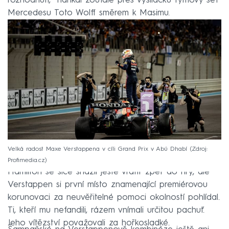
rozhodnutí,“ naříkal zoufale přes vysílačku týmový šéf
Mercedesu Toto Wolff směrem k Masimu.
Velká radost Maxe Verstappena v cíli Grand Prix v Abú Dhabí
Zdroj:
Profimedia.cz
Hamilton se sice snažil ještě vrátit zpět do hry, ale
Verstappen si první místo znamenající premiérovou
korunovaci za neuvěřitelné pomoci okolností pohlídal.
Ti, kteří mu nefandili, rázem vnímali určitou pachuť.
Jeho vítězství považovali za hořkosladké.