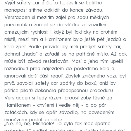
Vyjel safety car a šlo o to, jestli se Latifiho
monopost stihne odklidit do konce závodu.
Verstappen si mezitím zajel pro sadu měkkých
pneumatik a zařadil se do vláčku za vozidlem
omezujícím rychlost. I když byl fakticky na druhém
místě, mezi ním a Hamiltonem bylo ještě pět jezdců o
kolo zpět. Podle pravidel by měli předjet safety car,
dohnat „hada“ a zařadit se na patřičné místo. Až pak
může být závod restartován. Masi a jeho tým upekli
rozhodnutí před nájezdem do posledního kola a
ignorovali další část regulí. Zbytek zničeného vozu byl
pryč, zavolali safety car zpátky do boxů, aniž by
pětice pilotů dokončila předepsanou proceduru.
Verstappen si tedy rázem brousil zuby těsně za
Hamiltonem – chvílemi i vedle něj – a po pár
zatáčkách, kdy se opět závodilo, ho povedeným
manévrem poslal za sebe.
„Ne, ne, ne, Michaele! To bylo tak moc špatné