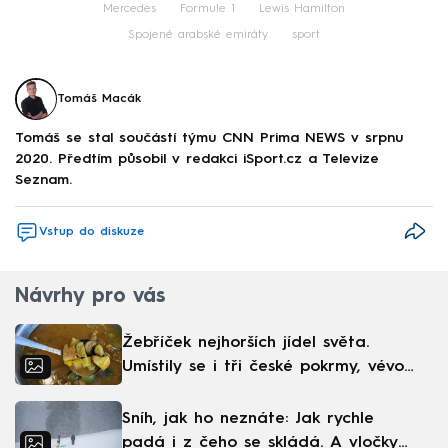
Mercedes
Formule 1
Lewis Hamilton
Spojené arabské emiráty
sport
Tomáš Macák
Tomáš se stal součástí týmu CNN Prima NEWS v srpnu
2020. Předtím působil v redakci iSport.cz a Televize
Seznam.
Vstup do diskuze
Návrhy pro vás
Žebříček nejhorších jídel světa.
Umístily se i tři české pokrmy, vévodí
skandinávská kuchyně
Sníh, jak ho neznáte: Jak rychle
padá i z čeho se skládá. A vločky