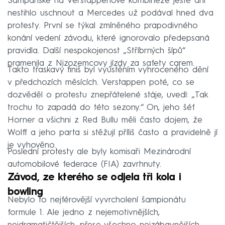
Šampaňské na Verstappenově kombinéze ještě ani
nestihlo uschnout a Mercedes už podával hned dva
protesty. První se týkal zmíněného prapodivného
konání vedení závodu, které ignorovalo předepsaná
pravidla. Další nespokojenost „Stříbrných šípů“
pramenila z Nizozemcovy jízdy za safety carem.
Takto třaskavý finiš byl vyústěním vyhroceného dění
v předchozích měsících. Verstappen poté, co se
dozvěděl o protestu znepřátelené stáje, uvedl: „Tak
trochu to zapadá do této sezony.“ On, jeho šéf
Horner a všichni z Red Bullu měli často dojem, že
Wolff a jeho parta si stěžují příliš často a pravidelně jí
je vyhověno.
Poslední protesty ale byly komisaři Mezinárodní
automobilové federace (FIA) zavrhnuty.
Závod, ze kterého se odjela tři kola i
bowling
Nebylo to nejférovější vyvrcholení šampionátu
formule 1. Ale jedno z nejemotivnějších,