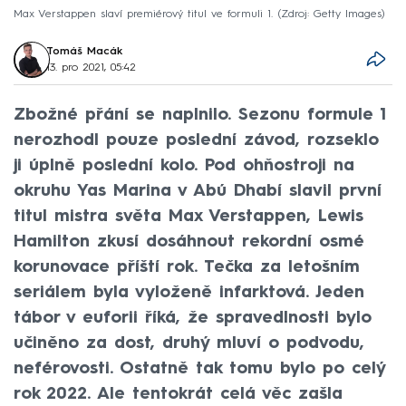
Max Verstappen slaví premiérový titul ve formuli 1.
Zdroj: Getty Images
Tomáš Macák
13. pro 2021, 05:42
Zbožné přání se naplnilo. Sezonu formule 1
nerozhodl pouze poslední závod, rozseklo
ji úplně poslední kolo. Pod ohňostroji na
okruhu Yas Marina v Abú Dhabí slavil první
titul mistra světa Max Verstappen, Lewis
Hamilton zkusí dosáhnout rekordní osmé
korunovace příští rok. Tečka za letošním
seriálem byla vyloženě infarktová. Jeden
tábor v euforii říká, že spravedlnosti bylo
učiněno za dost, druhý mluví o podvodu,
neférovosti. Ostatně tak tomu bylo po celý
rok 2022. Ale tentokrát celá věc zašla