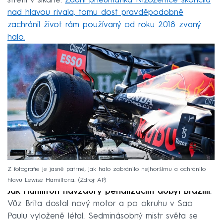
střetli v šikaně.
Zadní pneumatika Nizozemce skončila
nad hlavou rivala, tomu dost pravděpodobně
zachránil život rám používaný od roku 2018 zvaný
halo.
Z fotografie je jasně patrné, jak halo zabránilo nejhoršímu a ochránilo
hlavu Lewise Hamiltona.
Zdroj: AP
Jak Hamilton navzdory penalizacím dobyl Brazílii
.
Vůz Brita dostal nový motor a po okruhu v Sao
Paulu vyloženě létal. Sedminásobný mistr světa se