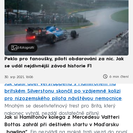
6
fotografií
Peklo pro fanoušky, piloti obdarováni za nic. Jak
se udál nejdivnější závod historie F1
6 min čtení
30. srp 2021, 16:06
Jak další duel Verstappena s Hamiltonem na
britském Silverstonu skončil po vzájemné kolizi
pro nizozemského pilota návštěvou nemocnice
.
Mnohým se desetivteřinový trest pro Brita, který
nakonec vyhrál, nezdál dostatečně přísný.
Jak si Hamiltonův kolega z Mercedesu Valtteri
Bottas zahrál při deštivém startu v Maďarsku
„bowling“
. Fin nezvládl na mokré trati vjezd do první