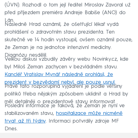
(ÚVN). Rozhodl o tom její ředitel Miroslav Zavoral už
před příjezdem premiéra Andreje Babiše (ANO) do
Lán.
Následně Hrad oznámil, že ošetřující lékař vydá
prohlášení o zdravotním stavu prezidenta. Ten
skutečně ve 14 hodin vystoupil, ovšem oznámil pouze,
že Zeman je na jednotce intenzivní medicíny.
Diagnózu nesdělil.
Velkou diskusi vzbudily závěry webu Novinky.cz, kde
byl Miloš Zeman zachycen v bezvládném stavu.
Kancléř Vratislav Mynář následně prohlásil, že
prezident v bezvědomí nebyl, ale pouze usnul.
Právě tato rozporuplná vyjádření je podle většiny
politiků třeba nějakým způsobem uklidnit a Hrad by
měl detailněji o prezidentově stavu informovat.
Poslední informace je taková, že Zeman je nyní ve
stabilizovaném stavu,
hospitalizace může nicméně
trvat až tři týdny
. Informaci potvrdily zdroje MF
Dnes.