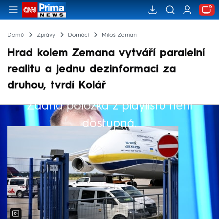
Domů
Zprávy
Domácí
Miloš Zeman
Hrad kolem Zemana vytváří paralelní
realitu a jednu dezinformaci za
druhou, tvrdí Kolář
Žádná položka z playlistu není
Výběr redakce
dostupná.