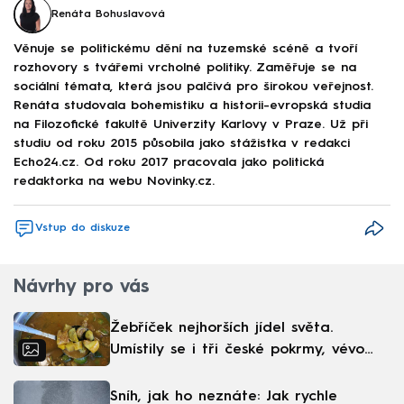
Renáta Bohuslavová
Věnuje se politickému dění na tuzemské scéně a tvoří
rozhovory s tvářemi vrcholné politiky. Zaměřuje se na
sociální témata, která jsou palčivá pro širokou veřejnost.
Renáta studovala bohemistiku a historii-evropská studia
na Filozofické fakultě Univerzity Karlovy v Praze. Už při
studiu od roku 2015 působila jako stážistka v redakci
Echo24.cz. Od roku 2017 pracovala jako politická
redaktorka na webu Novinky.cz.
Vstup do diskuze
Návrhy pro vás
Žebříček nejhorších jídel světa.
Umístily se i tři české pokrmy, vévodí
skandinávská kuchyně
Sníh, jak ho neznáte: Jak rychle