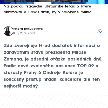
Na pokraji tragédie: Ukrajinské letadlo, které
P
ohrožoval v Lipsku dron, bylo naložené municí
e
Renáta Bohuslavová
10. říj 2021, 22:00
Zda zveřejňuje Hrad dostatek informací o
zdravotním stavu prezidenta Miloše
Zemana, je zásadní otázka posledních dnů.
Podle nově zvoleného poslance TOP 09 a
starosty Prahy 6 Ondřeje Koláře je
současný přístup hradní kanceláře ale ten
nejhorší možný.