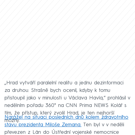
„Hrad vytváří paralelní realitu a jednu dezinformaci
za druhou. Strašně bych ocenil, kdyby k tomu
přistoupil jako v minulosti u Václava Havla,“ prohlásil v
nedělním pořadu 360° na CNN Prima NEWS Kolář s
tím, že přístup, který zvolil Hrad, je ten nejhorší
Narážel na situaci posledních dnů kolem zdravotního
možný.
stavu prezidenta Miloše Zemana.
Ten byl v v neděli
převezen z Lán do Ústřední vojenské nemocnice