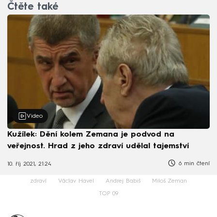
Čtěte také
Video
Kužílek: Dění kolem Zemana je podvod na
veřejnost. Hrad z jeho zdraví udělal tajemství
6 min čtení
10. říj 2021, 21:24
zdraví
Václav Havel
Andrej Babiš
Miloš Zeman
TOP 09