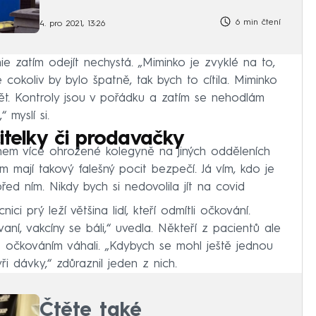
6 min čtení
4. pro 2021, 13:26
ie zatím odejít nechystá. „Miminko je zvyklé na to,
 cokoliv by bylo špatně, tak bych to cítila. Miminko
dět. Kontroly jsou v pořádku a zatím se nehodlám
 myslí si.
itelky či prodavačky
em více ohrožené kolegyně na jiných odděleních
m mají takový falešný pocit bezpečí. Já vím, kdo je
ed ním. Nikdy bych si nedovolila jít na covid
i prý leží většina lidí, kteří odmítli očkování.
ní, vakcíny se báli,“ uvedla. Někteří z pacientů ale
že s očkováním váhali. „Kdybych se mohl ještě jednou
i dávky,“ zdůraznil jeden z nich.
Čtěte také