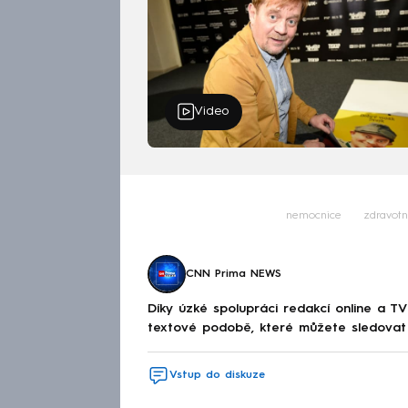
Video
nemocnice
zdravotn
CNN Prima NEWS
Díky úzké spolupráci redakcí online a TV
textové podobě, které můžete sledovat v
Vstup do diskuze