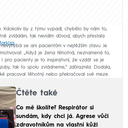
ů. Kdokoliv by z týmu vypadl, chybělo by nám to,
tně zvládám, tak nevidím důvod, abych přestala
Markíza
.
, nevyhýbá se ani pacientům v nejtěžším stavu. Je
motivovat. „Když je žena těhotná, neznamená to,
I pro pacienty je to inspirativní, že vzdát se je
uby, tak to spolu zvládneme,“ zdůraznila. Dodala,
aké pracoval těhotný nebo překračoval své meze.
Čtěte také
Co mě školíte? Respirátor si
sundám, kdy chci já. Agrese vůči
zdravotníkům na vlastní kůži