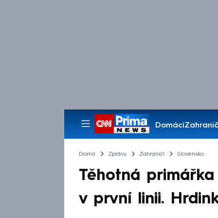
Domácí
Zahranič
Pořady
Domů
Zprávy
Zahraničí
Slovensko
Těhotná primářka 
v první linii. Hrd