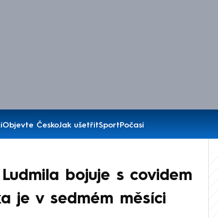
í
Objevte Česko
Jak ušetřit
Sport
Počasí
Ludmila bojuje s covidem
inka je v sedmém měsíci