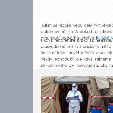
„Cítím se dobře, vedu celý tým lékař
bolelo by nás to. A pokud to zdravo
pracovat,“ vysvětlila lékařka
televizi 
I když těhotenské bříško již neskryje
přesvědčená, že své pacienty může 
že musí ležet devět měsíců v posteli. 
někdy jednodušší, ale když zatneme z
že od nikoho ale nevyžaduje, aby t