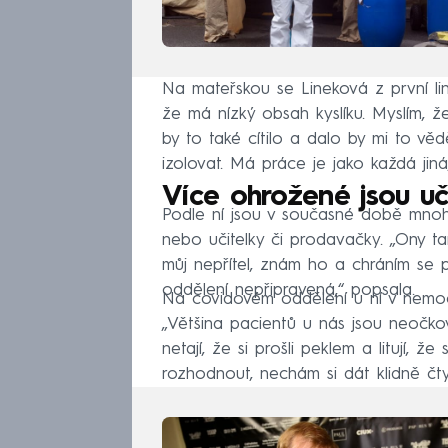
Na mateřskou se Lineková z první lin
že má nízký obsah kyslíku. Myslím, že
by to také cítilo a dalo by mi to vě
izolovat. Má práce je jako každá jiná,“
Více ohrožené jsou uč
Podle ní jsou v současné době mnoh
nebo učitelky či prodavačky. „Ony ta
můj nepřítel, znám ho a chráním se př
oddělení nepřipravená,“ popsala.
Na covidovém oddělení u ní v nemocnic
„Většina pacientů u nás jsou neočkova
netají, že si prošli peklem a litují, 
rozhodnout, nechám si dát klidně čtyř