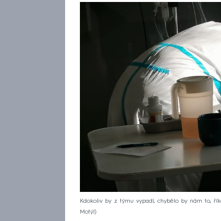
Kdokoliv by z týmu vypadl, chybělo by nám to, říká
Motýl