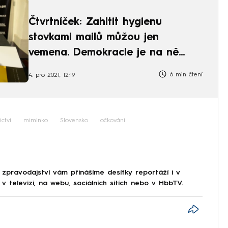
Čtvrtníček: Zahltit hygienu
stovkami mailů můžou jen
vemena. Demokracie je na ně
krátká
6 min čtení
4. pro 2021, 12:19
ictví
miminko
Slovensko
očkování
 zpravodajství vám přinášíme desítky reportáží i v
 televizi, na webu, sociálních sítích nebo v HbbTV.