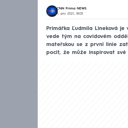
CNN Prima NEWS
4. pro 2021, 18:03
Primářka Ľudmila Lineková je
vede tým na covidovém odděle
mateřskou se z první linie za
pocit, že může inspirovat své 