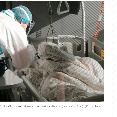
 lékařka a mluví nejen za své oddělení. (Ilustrační foto)
Zdroj: Ivan