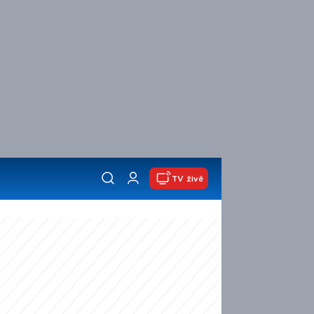
TV živě