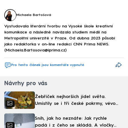
Michaela Bartošová
Vystudovala literární tvorbu na Vysoké škole kreativní
komunikace a následně navázala studiem médií na
Metropolitní univerzitě v Praze. Od dubna 2023 působí
jako redaktorka v on-line redakci CNN Prima NEWS.
(Michaela.Bartosova@iprima.cz)
Pro tento článek jsou komentáře vypnuté
Návrhy pro vás
Žebříček nejhorších jídel světa.
Umístily se i tři české pokrmy, vévodí
skandinávská kuchyně
Sníh, jak ho neznáte: Jak rychle
padá i z čeho se skládá. A vločky