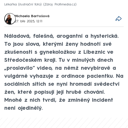
Lékařka (ilustrační foto)
Zdroj: Profimedia.cz
Michaela Bartošová
27. bře 2025, 12:11
Náladová, falešná, arogantní a hysterická.
To jsou slova, kterými ženy hodnotí své
zkušenosti s gynekoložkou z Líbeznic ve
Středočeském kraji. Tu v minulých dnech
„proslavilo“ video, na němž nevybíravě a
vulgárně vyhazuje z ordinace pacientku. Na
sociálních sítích se nyní hromadí svědectví
žen, které popisují její hrubé chování.
Mnohé z nich tvrdí, že zmíněný incident
není ojedinělý.