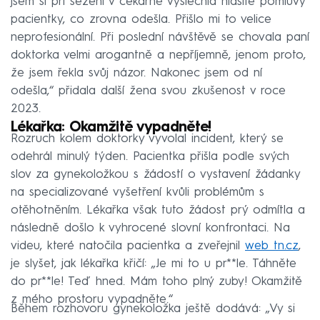
jsem si při sezení v čekárně vyslechla hlasité pomluvy
pacientky, co zrovna odešla. Přišlo mi to velice
neprofesionální. Při poslední návštěvě se chovala paní
doktorka velmi arogantně a nepříjemně, jenom proto,
že jsem řekla svůj názor. Nakonec jsem od ní
odešla,“ přidala další žena svou zkušenost v roce
2023.
Lékařka: Okamžitě vypadněte!
Rozruch kolem doktorky vyvolal incident, který se
odehrál minulý týden. Pacientka přišla podle svých
slov za gynekoložkou s žádostí o vystavení žádanky
na specializované vyšetření kvůli problémům s
otěhotněním. Lékařka však tuto žádost prý odmítla a
následně došlo k vyhrocené slovní konfrontaci. Na
videu, které natočila pacientka a zveřejnil
web tn.cz
,
je slyšet, jak lékařka křičí: „Je mi to u pr**le. Táhněte
do pr**le! Teď hned. Mám toho plný zuby! Okamžitě
z mého prostoru vypadněte.“
Během rozhovoru gynekoložka ještě dodává: „Vy si