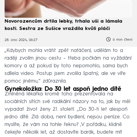
Novorozencům drtila lebky, trhala uši a lámala
kosti. Sestra ze Sušice vraždila kvůli pláči
6 min čtení
28. úno 2024, 06:27
„Kdybych mohla vrátit zpět natáčení, udělám to a
raději zvolím jinou cestu – třeba počkám na vyžádání
komory a až pokud by toto nepomohlo, sama bych
sdílela video. Postup jsem zvolila špatný, ale ve víře
pomoc jinému,“ zdůraznila.
Gynekoložka: Do 30 let aspoň jedno dítě
Zmíněná lékařka kromě toho prezentovala na
sociálních sítích své radikální názory na to, jak by měl
vypadat život ženy 21. století. „Do 30-ti let alespoň
jedno dítě. Zlá doba, není bydlení, nejsou peníze. Co
myslíte, že vám na tohle řeknu? ‚V pořádku, klidně
čekejte několik let, až dostavíte barák, budete mít