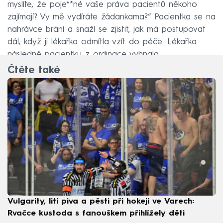
myslíte, že poje**né vaše práva pacientů někoho
zajímají? Vy mě vydíráte žádankama?“ Pacientka se na
nahrávce brání a snaží se zjistit, jak má postupovat
dál, když ji lékařka odmítla vzít do péče. Lékařka
následně pacientku z ordinace vyhnala.
Čtěte také
Vulgarity, lití piva a pěsti při hokeji ve Varech:
Rvačce kustoda s fanouškem přihlížely děti