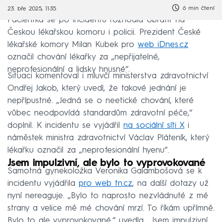
6 min čtení
23. bře 2025, 11:35
Pacientka se po incidentu rozhodla obrátit na
Českou lékařskou komoru i policii. Prezident České
lékařské komory Milan Kubek pro
web iDnes.cz
označil chování lékařky za „nepřijatelné,
neprofesionální a lidsky hnusné“.
Situaci komentoval i mluvčí ministerstva zdravotnictví
Ondřej Jakob, který uvedl, že takové jednání je
nepřípustné. „Jedná se o neetické chování, které
vůbec neodpovídá standardům zdravotní péče,“
doplnil. K incidentu se vyjádřil
na sociální síti X
i
náměstek ministra zdravotnictví Václav Pláteník, který
lékařku označil za „neprofesionální hyenu“.
Jsem impulzivní, ale bylo to vyprovokované
Samotná gynekoložka Veronika Galambošová se k
incidentu vyjádřila
pro web tn.cz
, na další dotazy už
nyní nereaguje. „Bylo to naprosto nezvládnuté z mé
strany a velice mě mé chování mrzí. To říkám upřímně.
Bylo to ale vyprovokované,“ uvedla. „Jsem impulzivní,