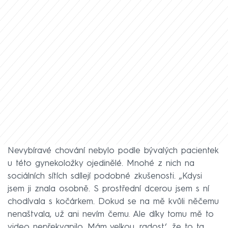
Nevybíravé chování nebylo podle bývalých pacientek
u této gynekoložky ojedinělé. Mnohé z nich na
sociálních sítích sdílejí podobné zkušenosti. „Kdysi
jsem ji znala osobně. S prostřední dcerou jsem s ní
chodívala s kočárkem. Dokud se na mě kvůli něčemu
nenaštvala, už ani nevím čemu. Ale díky tomu mě to
video nepřekvapilo. Mám velkou ‚radost‘, že to ta