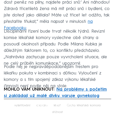
dost peněz na plíny, najdete práci snů.‘ Ani náhodou!
Zdravá třicetiletá žena má mít práci snů i bydlení, co
jste doteď jako dělala? Máte už třicet let odžito, tak
přestaňte fňukat,“ měla napsat v minulosti
na
Facebooku
.
Disciplinární řízení bude trvat několik týdnů. Revizní
komise lékařské komory vyslechne obě strany a
posoudí okolnosti případu. Podle Milana Kubka je
důležitým faktorem to, co konfliktu předcházelo.
„Nahrávka zachycuje pouze vyvrcholení situace, ale
ne celý průběh komunikace,“ upozornil.
Podle něj je nejpravděpodobnějším trestem pro
lékařku pokuta v kombinaci s důtkou. Vyloučení z
komory a s tím spojený zákaz výkonu lékařské
činnosti není podle něj na stole.
MOHLO VÁM UNIKNOUT:
Na problémy s početím
si zakládají už malé dívky, varuje gynekolog
Failed to fetch
vyšetřování
chování
lékař
Česká lékařská komora
stížnost