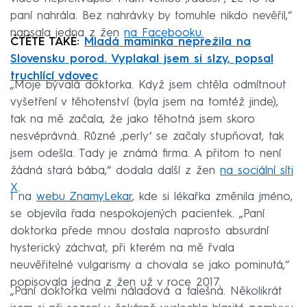
paní nahrála. Bez nahrávky by tomuhle nikdo nevěřil,“
napsala jedna z žen
na Facebooku
.
ČTĚTE TAKÉ:
Mladá maminka nepřežila na
Slovensku porod. Vyplakal jsem si slzy, popsal
truchlící vdovec
„Moje bývalá doktorka. Když jsem chtěla odmítnout
vyšetření v těhotenství (byla jsem na tomtéž jinde),
tak na mě začala, že jako těhotná jsem skoro
nesvéprávná. Různé ‚perly‘ se začaly stupňovat, tak
jsem odešla. Tady je známá firma. A přitom to není
žádná stará bába,“ dodala další z žen
na sociální síti
X
.
I na
webu ZnamyLekar
, kde si lékařka změnila jméno,
se objevila řada nespokojených pacientek. „Paní
doktorka přede mnou dostala naprosto absurdní
hysterický záchvat, při kterém na mě řvala
neuvěřitelné vulgarismy a chovala se jako pominutá,“
popisovala jedna z žen už v roce 2017.
„Paní doktorka velmi náladová a falešná. Několikrát