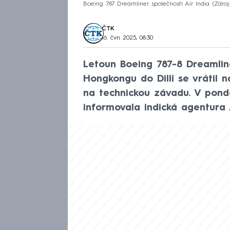
Boeing 787 Dreamliner společnosti Air India
Zdroj
ČTK
16. čvn 2025, 08:30
Letoun Boeing 787-8 Dreamliner
Hongkongu do Dillí se vrátil n
na technickou závadu. V pond
informovala indická agentura 