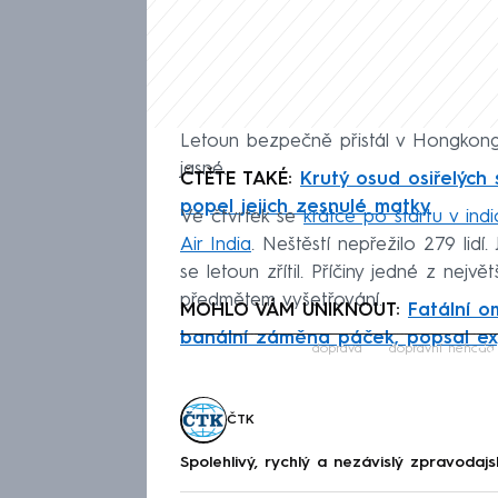
Letoun bezpečně přistál v Hongkongu
jasné.
ČTĚTE TAKÉ:
Krutý osud osiřelých 
popel jejich zesnulé matky
Ve čtvrtek se
krátce po startu v indi
Air India
. Neštěstí nepřežilo 279 lidí.
se letoun zřítil. Příčiny jedné z nejvě
předmětem vyšetřování.
MOHLO VÁM UNIKNOUT:
Fatální o
banální záměna páček, popsal ex
Fa
doprava
dopravní nehoda
ČTK
Spolehlivý, rychlý a nezávislý zpravodajs