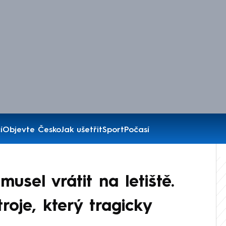
í
Objevte Česko
Jak ušetřit
Sport
Počasí
usel vrátit na letiště.
roje, který tragicky