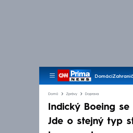
Domácí
Zahranič
Pořady
Domů
Zprávy
Doprava
Indický Boeing se m
Jde o stejný typ st