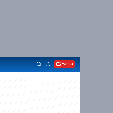
TV živě