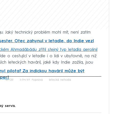
. Jaký technický problém mohl mít, není zatím
sester. Otec zahynul v letadle, do Indie vezl
ckém Ahmadábádu zřítil stejný typ letadla aerolinií
 Jde o cestující v letadle i o lidi v ubytovně, na niž
tších leteckých havárií, jaké kdy Indie zažila, jsou
myl pilota? Za indickou havárií může být
pert
iled to fetch
letiště
letecká doprava
letecká nehoda
ký servis.