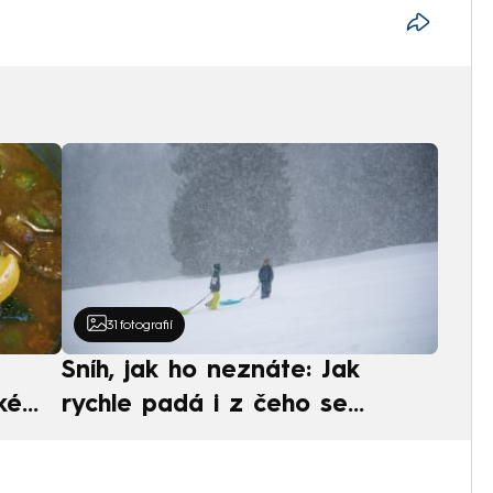
31
fotografií
Sníh, jak ho neznáte: Jak
ké
rychle padá i z čeho se
ská
skládá. A vločky nejsou bílé