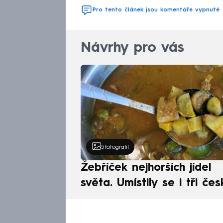
Pro tento článek jsou komentáře vypnuté
Návrhy pro vás
5
fotografií
Žebříček nejhorších jídel
světa. Umístily se i tři čes
pokrmy, vévodí skandináv
kuchyně