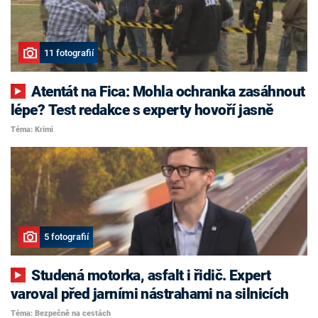
11 fotografií
Atentát na Fica: Mohla ochranka zasáhnout
lépe? Test redakce s experty hovoří jasně
Téma: Krimi
5 fotografií
Studená motorka, asfalt i řidič. Expert
varoval před jarními nástrahami na silnicích
Téma: Bezpečně na cestách