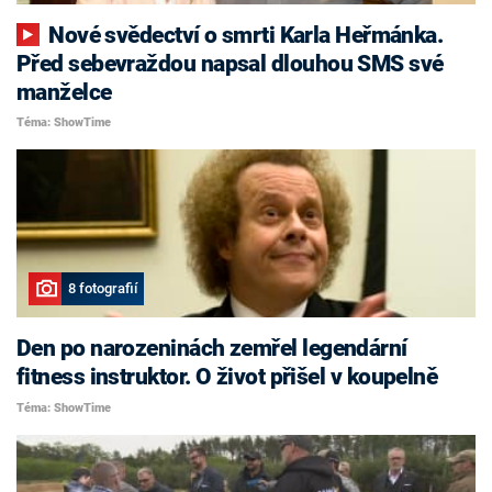
Nové svědectví o smrti Karla Heřmánka.
Před sebevraždou napsal dlouhou SMS své
manželce
Téma: ShowTime
8 fotografií
Den po narozeninách zemřel legendární
fitness instruktor. O život přišel v koupelně
Téma: ShowTime