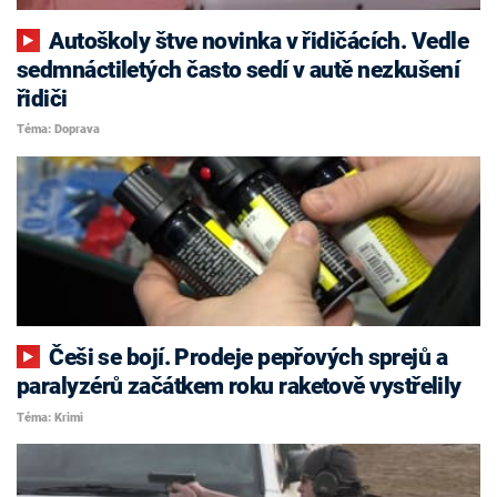
Autoškoly štve novinka v řidičácích. Vedle
sedmnáctiletých často sedí v autě nezkušení
řidiči
Téma: Doprava
Češi se bojí. Prodeje pepřových sprejů a
paralyzérů začátkem roku raketově vystřelily
Téma: Krimi