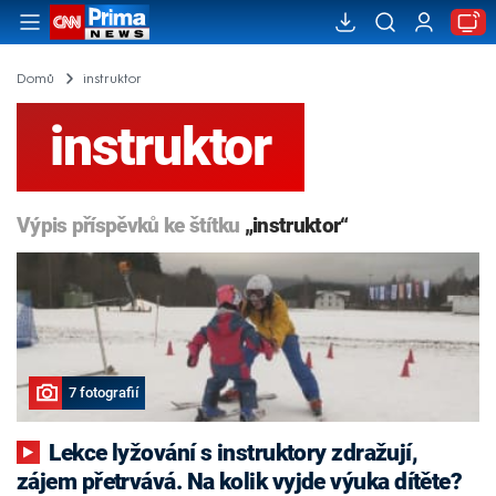
Domů
instruktor
instruktor
Výpis příspěvků ke štítku
„instruktor“
7 fotografií
Lekce lyžování s instruktory zdražují,
zájem přetrvává. Na kolik vyjde výuka dítěte?