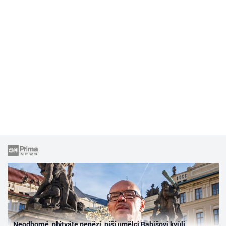
Neodborné, plýtváte penězi, píší umělci Babišovi kvůli