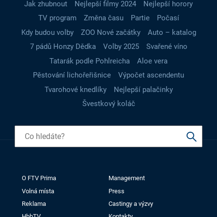
Jak zhubnout
Nejlepší filmy 2024
Nejlepší horory
TV program
Změna času
Partie
Počasí
Kdy budou volby
ZOO Nové začátky
Auto – katalog
7 pádů Honzy Dědka
Volby 2025
Svařené víno
Tatarák podle Pohlreicha
Aloe vera
Pěstování lichořeřišnice
Výpočet ascendentu
Tvarohové knedlíky
Nejlepší palačinky
Švestkový koláč
O FTV Prima
Management
Volná místa
Press
Reklama
Castingy a výzvy
HbbTV
Kontakty