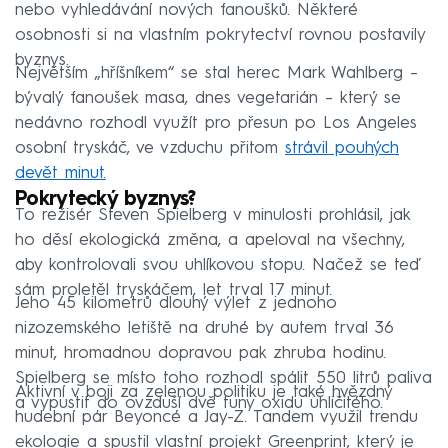
nebo vyhledávání nových fanoušků. Některé
osobnosti si na vlastním pokrytectví rovnou postavily
byznys.
Největším „hříšníkem“ se stal herec Mark Wahlberg –
bývalý fanoušek masa, dnes vegetarián – který se
nedávno rozhodl využít pro přesun po Los Angeles
osobní tryskáč, ve vzduchu přitom
strávil pouhých
devět minut.
Pokrytecký byznys?
To režisér Steven Spielberg v minulosti prohlásil, jak
ho děsí ekologická změna, a apeloval na všechny,
aby kontrolovali svou uhlíkovou stopu. Načež se teď
sám proletěl tryskáčem, let trval 17 minut.
Jeho 45 kilometrů dlouhý výlet z jednoho
nizozemského letiště na druhé by autem trval 36
minut, hromadnou dopravou pak zhruba hodinu.
Spielberg se místo toho rozhodl spálit 550 litrů paliva
Aktivní v boji za zelenou politiku je také hvězdný
a vypustit do ovzduší dvě tuny oxidu uhličitého.
hudební pár Beyoncé a Jay-Z. Tandem využil trendu
ekologie a spustil vlastní projekt Greenprint, který je