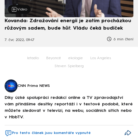
Video
Kovanda: Zdražování energií je zatím procházkou
růžovým sadem, bude hůř. Vládu čeká budíček
6 min čtení
7. čvc 2022, 09:47
letadlo
Beyoncé
ekologie
Los Angeles
Steven Spielberg
CNN Prima NEWS
Díky úzké spolupráci redakcí online a TV zpravodajství
vám přinášíme desítky reportáží i v textové podobě, které
můžete sledovat v televizi, na webu, sociálních sítích nebo
v HbbTV.
Pro tento článek jsou komentáře vypnuté