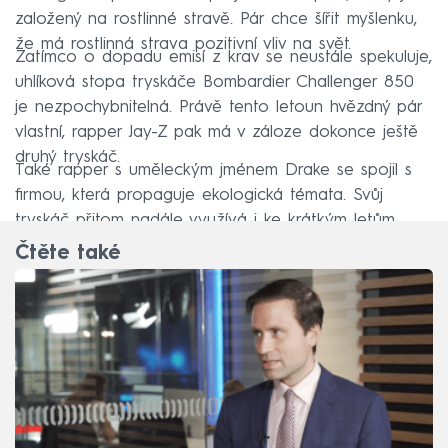
založený na rostlinné stravě. Pár chce šířit myšlenku,
že má rostlinná strava pozitivní vliv na svět.
Zatímco o dopadu emisí z krav se neustále spekuluje,
uhlíková stopa tryskáče Bombardier Challenger 850
je nezpochybnitelná. Právě tento letoun hvězdný pár
vlastní, rapper Jay-Z pak má v záloze dokonce ještě
druhý tryskáč.
Také rapper s uměleckým jménem Drake se spojil s
firmou, která propaguje ekologická témata. Svůj
tryskáč přitom nadále využívá i ke krátkým letům.
Čtěte také