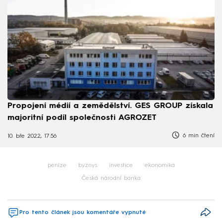
Propojení médií a zemědělství. GES GROUP získala
majoritní podíl společnosti AGROZET
6 min čtení
10. bře 2022, 17:56
peníze
byznys
investice
ekonomika
Česká národní banka
Pro tento článek jsou komentáře vypnuté