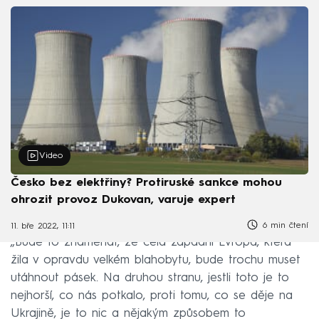
Video
Česko bez elektřiny? Protiruské sankce mohou
ohrozit provoz Dukovan, varuje expert
6 min čtení
11. bře 2022, 11:11
„Bude to znamenat, že celá západní Evropa, která
žila v opravdu velkém blahobytu, bude trochu muset
utáhnout pásek. Na druhou stranu, jestli toto je to
nejhorší, co nás potkalo, proti tomu, co se děje na
Ukrajině, je to nic a nějakým způsobem to