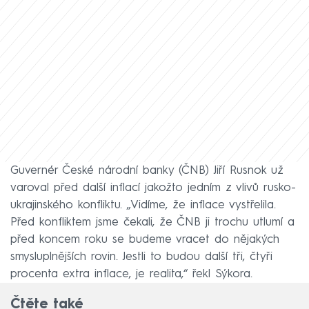
Guvernér České národní banky (ČNB) Jiří Rusnok už
varoval před další inflací jakožto jedním z vlivů rusko-
ukrajinského konfliktu. „Vidíme, že inflace vystřelila.
Před konfliktem jsme čekali, že ČNB ji trochu utlumí a
před koncem roku se budeme vracet do nějakých
smysluplnějších rovin. Jestli to budou další tři, čtyři
procenta extra inflace, je realita,“ řekl Sýkora.
Čtěte také