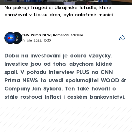
Na pokraji tragédie: Ukrajinské letadlo, které
P
ohrožoval v Lipsku dron, bylo naložené municí
e
CNN Prima NEWS
,
Komerční sdělení
14. bře 2022, 16:30
Doba na investování je dobrá vždycky.
Investice jsou od toho, abychom klidně
spali. V pořadu Interview PLUS na CNN
Prima NEWS to uvedl spolumajitel WOOD &
Company Jan Sýkora. Ten také hovořil o
stále rostoucí inflaci i českém bankovnictví.