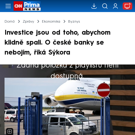
Domů
Zprávy
Ekonomika
Byznys
Investice jsou od toho, abychom
klidně spali. O české banky se
nebojím, říká Sýkora
Žádná položka z playlistu není
Výběr redakce
dostupná.