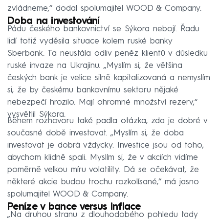
zvládneme,“ dodal spolumajitel WOOD & Company.
Doba na investování
Pádu českého bankovnictví se Sýkora nebojí. Řadu
lidí totiž vyděsila situace kolem ruské banky
Sberbank. Ta neustála odliv peněz klientů v důsledku
ruské invaze na Ukrajinu. „Myslím si, že většina
českých bank je velice silně kapitalizovaná a nemyslím
si, že by českému bankovnímu sektoru nějaké
nebezpečí hrozilo. Mají ohromné množství rezerv,“
vysvětlil Sýkora.
Během rozhovoru také padla otázka, zda je dobré v
současné době investovat. „Myslím si, že doba
investovat je dobrá vždycky. Investice jsou od toho,
abychom klidně spali. Myslím si, že v akciích vidíme
poměrně velkou míru volatility. Dá se očekávat, že
některé akcie budou trochu rozkolísané,“ má jasno
spolumajitel WOOD & Company.
Peníze v bance versus inflace
„Na druhou stranu z dlouhodobého pohledu tady