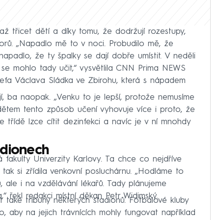
ž třicet dětí a díky tomu, že dodržují rozestupy,
torů. „Napadlo mě to v noci. Probudilo mě, že
padlo, že ty špalky se dají dobře umístit. V neděli
 se mohlo tady učit,“ vysvětlila CNN Prima NEWS
sefa Václava Sládka ve Zbirohu, která s nápadem
jí, ba naopak. „Venku to je lepší, protože nemusíme
m dětem tento způsob učení vyhovuje více i proto, že
 třídě lzce cítit dezinfekci a navíc je v ní mnohdy
adionech
ká fakulty Univerzity Karlovy. Ta chce co nejdříve
tak si zřídila venkovní posluchárnu. „Hodláme to
 ale i na vzdělávání lékařů. Tady plánujeme
“ řekl redakci místní děkan Petr Widimský.
t také tribuny některých stadionů. Fotbalové kluby
o, aby na jejich trávnících mohly fungovat například