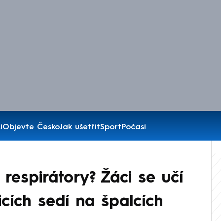
í
Objevte Česko
Jak ušetřit
Sport
Počasí
 respirátory? Žáci se učí
icích sedí na špalcích