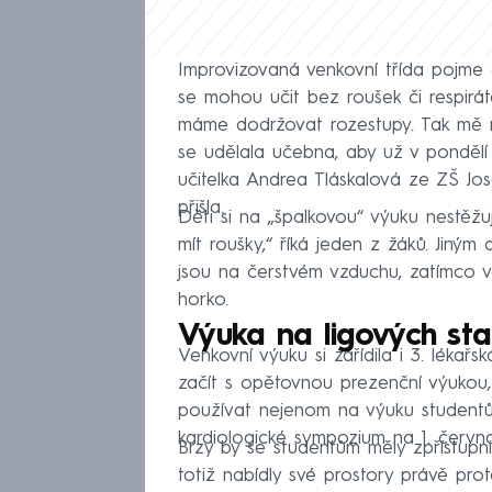
Improvizovaná venkovní třída pojme a
se mohou učit bez roušek či respirá
máme dodržovat rozestupy. Tak mě na
se udělala učebna, aby už v pondělí
učitelka Andrea Tláskalová ze ZŠ Jo
přišla.
Děti si na „špalkovou“ výuku nestěžu
mít roušky,“ říká jeden z žáků. Jiný
jsou na čerstvém vzduchu, zatímco ve
horko.
Výuka na ligových st
Venkovní výuku si zařídila i 3. lékařs
začít s opětovnou prezenční výukou, 
používat nejenom na výuku studentů,
kardiologické sympozium na 1. června,
Brzy by se studentům měly zpřístupni
totiž nabídly své prostory právě prot