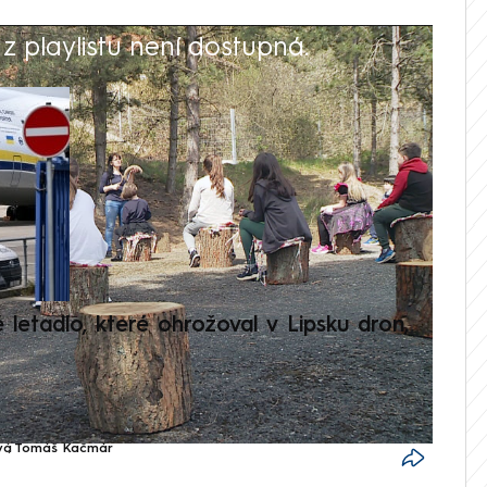
 playlistu není dostupná.
V
é letadlo, které ohrožoval v Lipsku dron,
Přilá
polit
vá
,
Tomáš Kačmár