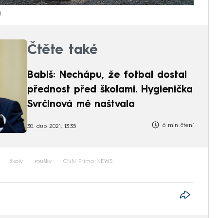
Čtěte také
Babiš: Nechápu, že fotbal dostal
přednost před školami. Hygienička
Svrčinová mě naštvala
6 min čtení
30. dub 2021, 13:35
školy
roušky
CNN Prima NEWS