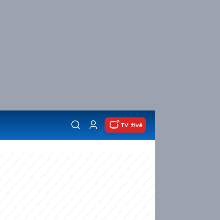
TV živě