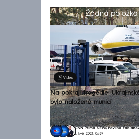
Žádná položka z
Výběr redakce
Video
Na pokraji tragédie: Ukrajinsk
bylo naložené municí
CNN Prima NEWS
,
Pavlína Fabiáno
1. kvě 2021, 06:37