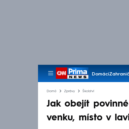
Domácí
Zahranič
Pořady
Domů
Zprávy
Školství
Jak obejít povinné
venku, místo v lav