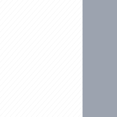
ideo
kat migranty do Česka? Sami by odešli, tvrdí exp
ické sebevraždě