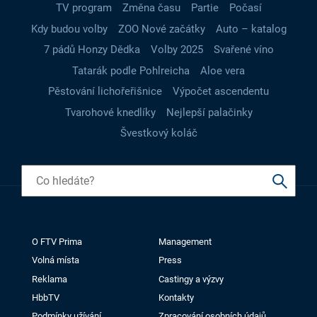
TV program
Změna času
Partie
Počasí
Kdy budou volby
ZOO Nové začátky
Auto – katalog
7 pádů Honzy Dědka
Volby 2025
Svařené víno
Tatarák podle Pohlreicha
Aloe vera
Pěstování lichořeřišnice
Výpočet ascendentu
Tvarohové knedlíky
Nejlepší palačinky
Švestkový koláč
O FTV Prima
Management
Volná místa
Press
Reklama
Castingy a výzvy
HbbTV
Kontakty
Podmínky užívání
Zpracování osobních údajů