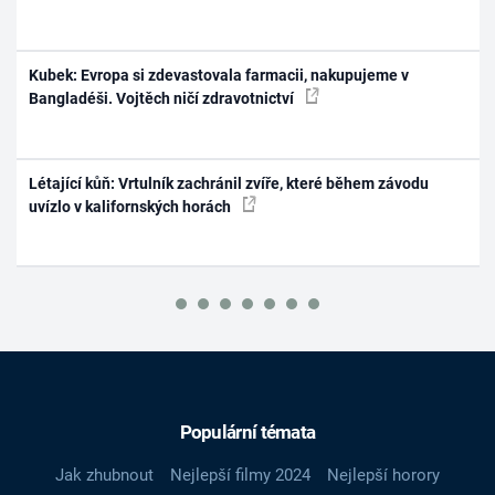
Kubek: Evropa si zdevastovala farmacii, nakupujeme v
Bangladéši. Vojtěch ničí zdravotnictví
Létající kůň: Vrtulník zachránil zvíře, které během závodu
uvízlo v kalifornských horách
Populární témata
Jak zhubnout
Nejlepší filmy 2024
Nejlepší horory