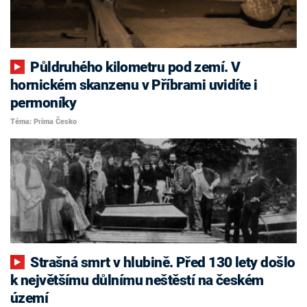
Půldruhého kilometru pod zemí. V
hornickém skanzenu v Příbrami uvidíte i
permoníky
Téma: Prima Česko
Strašná smrt v hlubině. Před 130 lety došlo
k největšímu důlnímu neštěstí na českém
území