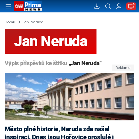
Domů
Jan Neruda
Jan Neruda
Výpis příspěvků ke štítku
„Jan Neruda“
Město plné historie, Neruda zde našel
inspiraci. Dnes jsou Hořovice proslulé i