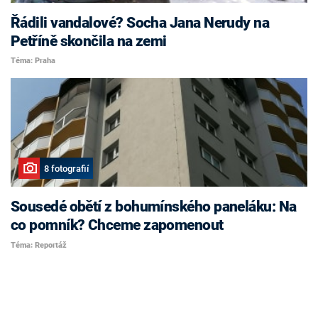
Řádili vandalové? Socha Jana Nerudy na
Petříně skončila na zemi
Téma: Praha
8 fotografií
Sousedé obětí z bohumínského paneláku: Na
co pomník? Chceme zapomenout
Téma: Reportáž