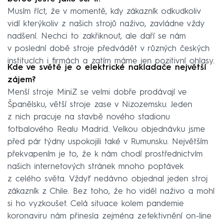
Musím říct, že v momentě, kdy zákazník odkudkoliv
vidí kterýkoliv z našich strojů naživo, zavládne vždy
nadšení. Nechci to zakřiknout, ale daří se nám
v poslední době stroje předvádět v různých českých
institucích i firmách a zatím máme jen pozitivní ohlasy.
Kde ve světě je o elektrické nakladače největší
zájem?
Menší stroje MiniZ se velmi dobře prodávají ve
Španělsku, větší stroje zase v Nizozemsku. Jeden
z nich pracuje na stavbě nového stadionu
fotbalového Realu Madrid. Velkou objednávku jsme
před pár týdny uspokojili také v Rumunsku. Největším
překvapením je to, že k nám chodí prostřednictvím
našich internetových stránek mnoho poptávek
z celého světa. Vždyť nedávno objednal jeden stroj
zákazník z Chile. Bez toho, že ho viděl naživo a mohl
si ho vyzkoušet. Celá situace kolem pandemie
koronaviru nám přinesla zejména zefektivnění on-line