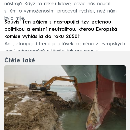
nástrojů. Když to řeknu lidově, covid nás naučil
s těmito vymoženostmi pracovat rychleji, než nám
bylo milé.
Souvisí ten zájem s nastupující tzv. zelenou
politikou a emisní neutralitou, kterou Evropská
komise vyhlásila do roku 2050?
Ano, stoupající trend poptávek zejména z evropských
zemí jednoznačně s těmito faktory souvisí.
Čtěte také