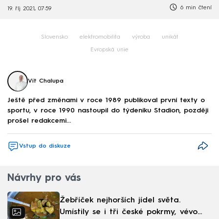
6 min čtení
19. říj 2021, 07:59
Slovensko
elektromobilita
výroba
unikát
Evropská unie
Vít Chalupa
Ještě před změnami v roce 1989 publikoval první texty o
sportu, v roce 1990 nastoupil do týdeníku Stadion, později
prošel redakcemi...
Vstup do diskuze
Návrhy pro vás
Žebříček nejhorších jídel světa.
Umístily se i tři české pokrmy, vévodí