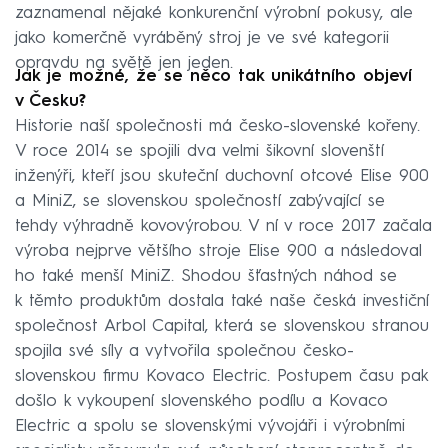
zaznamenal nějaké konkurenční výrobní pokusy, ale
jako komerčně vyráběný stroj je ve své kategorii
opravdu na světě jen jeden.
Jak je možné, že se něco tak unikátního objeví
v Česku?
Historie naší společnosti má česko-slovenské kořeny.
V roce 2014 se spojili dva velmi šikovní slovenští
inženýři, kteří jsou skuteční duchovní otcové Elise 900
a MiniZ, se slovenskou společností zabývající se
tehdy výhradně kovovýrobou. V ní v roce 2017 začala
výroba nejprve většího stroje Elise 900 a následoval
ho také menší MiniZ. Shodou šťastných náhod se
k těmto produktům dostala také naše česká investiční
společnost Arbol Capital, která se slovenskou stranou
spojila své síly a vytvořila společnou česko-
slovenskou firmu Kovaco Electric. Postupem času pak
došlo k vykoupení slovenského podílu a Kovaco
Electric a spolu se slovenskými vývojáři i výrobními