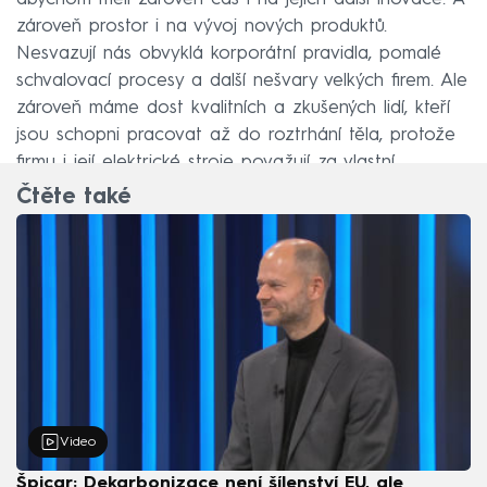
zároveň prostor i na vývoj nových produktů.
Nesvazují nás obvyklá korporátní pravidla, pomalé
schvalovací procesy a další nešvary velkých firem. Ale
zároveň máme dost kvalitních a zkušených lidí, kteří
jsou schopni pracovat až do roztrhání těla, protože
firmu i její elektrické stroje považují za vlastní.
Čtěte také
Video
Špicar: Dekarbonizace není šílenství EU, ale