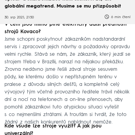
globální megatrend. Musíme se mu přizpůsobit
6 min čtení
30. srp 2021, 21:50
V čem jsou mimo plné elektricity další přednosti
strojů Kovaco?
Jsme schopni poskytnout zákazníkům nadstandardní
servis i zpracovat jejich návrhy a požadavky opravdu
velmi rychle. Stává se nám, že zákazník, který jezdí se
strojem třeba v Brazílii, narazí na nějakou překážku.
Zrovna nedávno jsme řešili zával stroje sesuvem
půdy, ke kterému došlo v nepřístupném terénu v
pralese z důvodu silných dešťů, a kompletně celý
vývojový tým včetně provozního ředitele trávil několik
dní a nocí na telefonech a on-line přenosech, aby
pomohli zákazníkovi tuto atypickou situaci vyřešit
s co nejmenšími ztrátami. A troufám si tvrdit, že toto
žádný z našich konkurentů nabídnout nemůže.
Kde všude lze stroje využít? A jak jsou
univerzální?