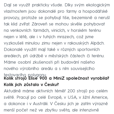
Dají se využít prakticky všude. Díky svým ekologickým
vlastnostem jsou dokonalé pro farmy a hospodářské
provozy, protože se pohybují tiše, bezemisně a neruší
tak klid zvířat. Zároveň se mohou skvěle pohybovat
na venkovních farmách, vinicích, v horském terénu
nejen v létě, ale i v tuhých mrazech, což jsme
vyzkoušeli minulou zimu nejen v rakouských Alpách.
Dokonalé využití mají také v různých sportovních
areálech, při údržbě v městských částech či terénu.
Máme osobní zkušenosti při budování našeho
nového výrobního areálu a s ním souvisejícího
testovacího polygonu.
Kolik strojů Elise 900 a MiniZ společnost vyrobila?
Kolik jich zůstalo v Česku?
Aktuálně máme aktivních téměř 200 strojů po celém
světě. Pracují po celé Evropě, v USA, v Jižní Americe,
a dokonce i v Austrálii. V Česku jich je zatím výrazně
menší počet než ve zbytku světa, ale intenzivně