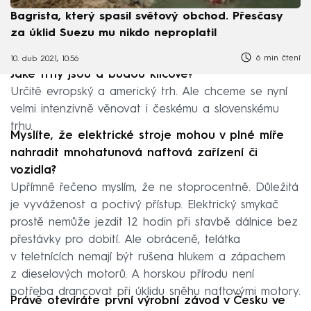
Bagrista, který spasil světový obchod. Přesčasy
za úklid Suezu mu nikdo neproplatil
6 min čtení
10. dub 2021, 10:56
Jaké trhy jsou a budou klíčové?
Určitě evropský a americký trh. Ale chceme se nyní
velmi intenzivně věnovat i českému a slovenskému
trhu.
Myslíte, že elektrické stroje mohou v plné míře
nahradit mnohatunová naftová zařízení či
vozidla?
Upřímně řečeno myslím, že ne stoprocentně. Důležitá
je vyváženost a poctivý přístup. Elektrický smykač
prostě nemůže jezdit 12 hodin při stavbě dálnice bez
přestávky pro dobití. Ale obráceně, telátka
v teletnících nemají být rušena hlukem a zápachem
z dieselových motorů. A horskou přírodu není
potřeba drancovat při úklidu sněhu naftovými motory.
Právě otevíráte první výrobní závod v Česku ve