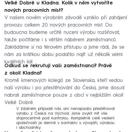
Velké Dobré u Kladna. Kolik v něm vytvoříte
nových pracovních míst?
V našem novém výrobním závodě vzniklo při zahájení
provozu celkem 20 nových pracovních míst. Do
budoucna budeme určitě nuceni výrobu rozšiřovat,
takže počítáme i s větším náběrem zaměstnanců.
Zakládáme si na férovém přístupu a jsme rádi, že se
nám za krátkou dobu podařilo najít už několik velmi
kvalitních lidí.
Odkud se rekrutují vaši zaměstnanci? Právě
z okolí Kladna?
Kromě kmenových kolegů ze Slovenska, kteří vedou
naši výrobu i po přestěhování do Česka, jsme dosud
nabrali zaměstnance pouze z obcí v nejbližším okolí
Velké Dobré.
V žádném případě nás ani nenapadlo přestěhovat
výrobu z Česka na Východ. Jsme zvyklí mít vše
stoprocentně pod kontrolou. Kompletně celé vedení
společnosti je denně v kontaktu s vývojáři, výrobou
i obchodníky.