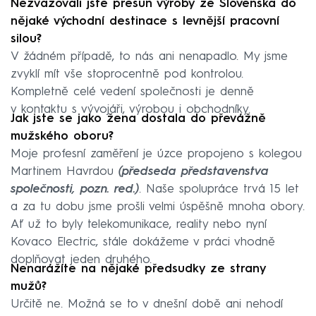
Nezvažovali jste přesun výroby ze Slovenska do
nějaké východní destinace s levnější pracovní
silou?
V žádném případě, to nás ani nenapadlo. My jsme
zvyklí mít vše stoprocentně pod kontrolou.
Kompletně celé vedení společnosti je denně
v kontaktu s vývojáři, výrobou i obchodníky.
Jak jste se jako žena dostala do převážně
mužského oboru?
Moje profesní zaměření je úzce propojeno s kolegou
Martinem Havrdou
(předseda představenstva
společnosti, pozn. red.)
. Naše spolupráce trvá 15 let
a za tu dobu jsme prošli velmi úspěšně mnoha obory.
Ať už to byly telekomunikace, reality nebo nyní
Kovaco Electric, stále dokážeme v práci vhodně
doplňovat jeden druhého.
Nenarážíte na nějaké předsudky ze strany
mužů?
Určitě ne. Možná se to v dnešní době ani nehodí