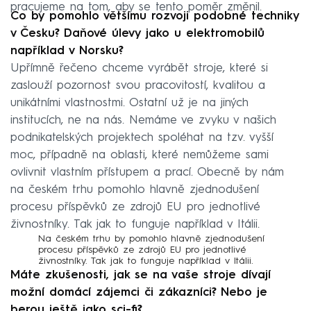
pracujeme na tom, aby se tento poměr změnil.
Co by pomohlo většímu rozvoji podobné techniky
v Česku? Daňové úlevy jako u elektromobilů
například v Norsku?
Upřímně řečeno chceme vyrábět stroje, které si
zaslouží pozornost svou pracovitostí, kvalitou a
unikátními vlastnostmi. Ostatní už je na jiných
institucích, ne na nás. Nemáme ve zvyku v našich
podnikatelských projektech spoléhat na tzv. vyšší
moc, případně na oblasti, které nemůžeme sami
ovlivnit vlastním přístupem a prací. Obecně by nám
na českém trhu pomohlo hlavně zjednodušení
procesu příspěvků ze zdrojů EU pro jednotlivé
živnostníky. Tak jak to funguje například v Itálii.
Na českém trhu by pomohlo hlavně zjednodušení
procesu příspěvků ze zdrojů EU pro jednotlivé
živnostníky. Tak jak to funguje například v Itálii.
Máte zkušenosti, jak se na vaše stroje dívají
možní domácí zájemci či zákazníci? Nebo je
berou ještě jako sci-fi?