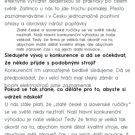
efektivně vytvářet dealerskou síť prakticky po celém
světě. Zatímco u nás to jde trochu pomaleji. Přesto
zaznamenáváme i v Česku jednoznačně pozitivní
ohlasy a obrovský nárůst poptávky.
Zlaté české a slovenské ručičky se ve světě nikdy
neztratí. Naší hlavní konkurenční výhodou je naše
velikost. Tedy že firma je veliká tak akorát na to,
abychom mohli dělat kvalitní stroje, ale abychom
měli zároveň čas i na jejich další inovace.
Sledujete vývoj u konkurence a dá se očekávat,
že někdo přijde s podobnými stroji?
Konkurenční trh samozřejmě bedlivě sledujeme. Dá se
předpokládat, že i velcí hráči mají stejný záměr a
boom elektrostrojů jsme zaznamenali.
Pokud se tak stane, co děláte pro to, abyste si
udrželi náskok?
U nás stále platí, že „zlaté české a slovenské ručičky“
se ve světě nikdy neztratí. Naší hlavní konkurenční
výhodou je naše velikost. Tedy že firma je veliká tak
akorát na to, abychom mohli dělat kvalitní stroje, ale
abychom měli zároveň čas i na jejich další inovace. A