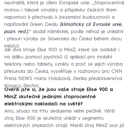
neutralitě, která je cílem Evropské unie. „Stoprocentně
mohou i takové výrobky a příspěvky českých firem
napomoci k přechodu k bezemisní budoucnosti a
naplňování Green Dealu
(klimatický cíl Evroské unie,
pozn. red.)
,“ dodal náměstek, podle něhož je unikátní
i přesun výroby ze Slovenska do Česka během dvou
měsíců.
Jak dva stroje Elise 900 a MiniZ, které lze ovládat i
na dálku pomocí joysticků či aplikací pro mobilní
telefony nebo tablety, vznikly a proč se jejich výroba
přesunula do Česka, vysvětluje v rozhovoru pro CNN
Prima NEWS Hana Holubová, členka představenstva
Kovaco Electric.
Ověřili jste si, že jsou vaše stroje Elise 900 a
MiniZ skutečně jedinými stoprocentně
elektrickými nakladači na světě?
Ano, situaci na trhu sledujeme velmi pečlivě. Větší
stroj Elise 900 je skutečný unikát v segmentu
elektrických smykacích strojů. Menší stroj MiniZ sice již