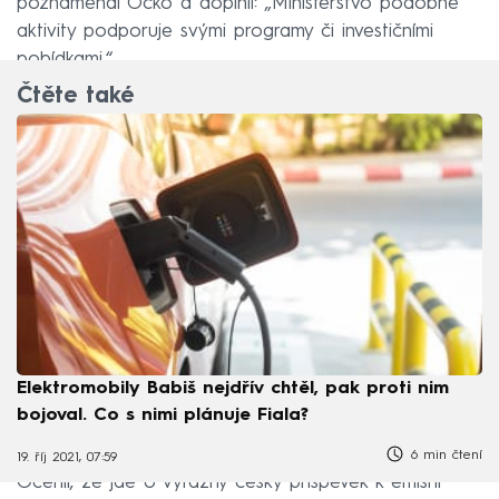
poznamenal Očko a doplnil: „Ministerstvo podobné
aktivity podporuje svými programy či investičními
pobídkami.“
Čtěte také
Elektromobily Babiš nejdřív chtěl, pak proti nim
bojoval. Co s nimi plánuje Fiala?
6 min čtení
19. říj 2021, 07:59
Ocenil, že jde o výrazný český příspěvek k emisní