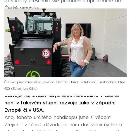
specialisty přesunula své působení stoprocentně do
České republiky.
Členka představenstva Kovaco Electric Hana Holubová u nakladače Elise
900
Zdroj: Jan Otta
Udivuje to, zvlášť když elektromobilita v Česku
není v takovém stupni rozvoje jako v západní
Evropě či v USA.
Ano, tohoto určitého handicapu jsme si vědomi.
Zřejmě i z téhož důvodu se nám daří velmi rychle a