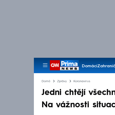
Domácí
Zahranič
Pořady
Domů
Zprávy
Koronavirus
Jedni chtějí všechn
Na vážnosti situa