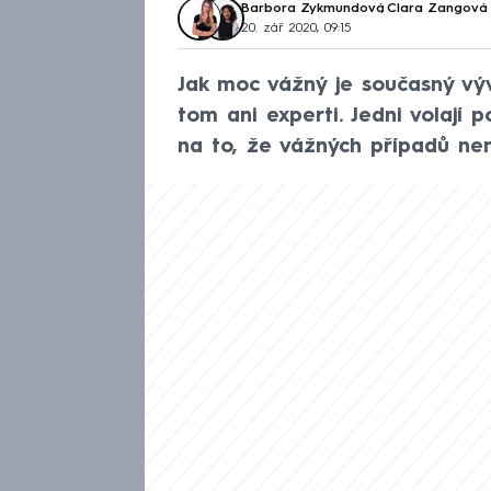
Barbora Zykmundová
,
Clara Zangová
20. zář 2020, 09:15
Jak moc vážný je současný vý
tom ani experti. Jedni volají p
na to, že vážných případů nen