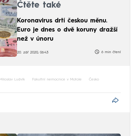
Čtěte také
Koronavirus drtí českou měnu.
Euro je dnes o dvě koruny dražší
než v únoru
6 min čtení
20. zář 2020, 06:43
Miloslav Ludvík
Fakultní nemocnice v Motole
Česko