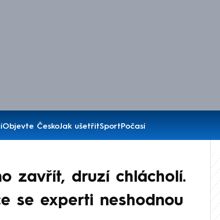
í
Objevte Česko
Jak ušetřit
Sport
Počasí
o zavřít, druzí chlácholí.
ce se experti neshodnou