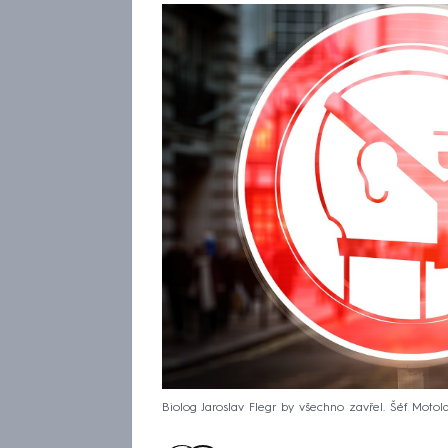
Biolog Jaroslav Flegr by všechno zavřel. Šéf Motol