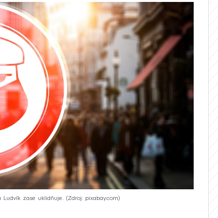
a Ludvík zase uklidňuje.
Zdroj: pixabay.com