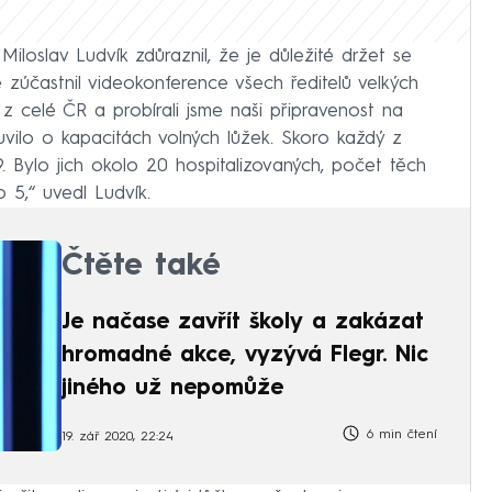
iloslav Ludvík zdůraznil, že je důležité držet se
se zúčastnil videokonference všech ředitelů velkých
z celé ČR a probírali jsme naši připravenost na
luvilo o kapacitách volných lůžek. Skoro každý z
. Bylo jich okolo 20 hospitalizovaných, počet těch
5,“ uvedl Ludvík.
Čtěte také
Je načase zavřít školy a zakázat
hromadné akce, vyzývá Flegr. Nic
jiného už nepomůže
6 min čtení
19. zář 2020, 22:24