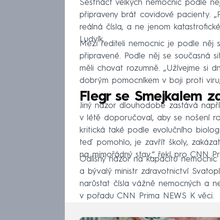
Šestnáct velkých nemocnic podle něj 
připraveny brát covidové pacienty. „
reálná čísla, a ne jenom katastrofick
Ludvík.
Mezi řediteli nemocnic je podle něj 
připravené. Podle něj se současná si
měli chovat rozumně. „Užívejme si dn
dobrým pomocníkem v boji proti viru
Flegr se Smejkalem za
Jiný názor dlouhodobě zastává napřík
v létě doporučoval, aby se nošení ro
kritická také podle evolučního biolog
teď pomohlo, je zavřít školy, zakáza
na mimořádný stav,“ řekl pro CNN P
Odlišný názor na kapacitu nemocnic 
a bývalý ministr zdravotnictví Svat
narůstat čísla vážně nemocných a nen
v pořadu CNN Prima NEWS K věci.