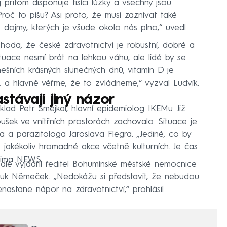
přitom disponuje tisíci lůžky a všechny jsou
Proč to píšu? Asi proto, že musí zaznívat také
é dojmy, kterých je všude okolo nás plno,“ uvedl
shoda, že české zdravotnictví je robustní, dobré a
tuace nesmí brát na lehkou váhu, ale lidé by se
ešních krásných slunečných dnů, vitamín D je
, a hlavně věřme, že to zvládneme,“ vyzval Ludvík.
stávají jiný názor
lad Petr Smejkal, hlavní epidemiolog IKEMu. Již
ušek ve vnitřních prostorách zachovalo. Situace je
a a parazitologa Jaroslava Flegra. „Jediné, co by
t jakékoliv hromadné akce včetně kulturních. Je čas
rima NEWS.
ale vyjádřil ředitel Bohumínské městské nemocnice
opluk Němeček. „Nedokážu si představit, že nebudou
astane nápor na zdravotnictví,“ prohlásil