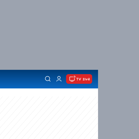
TV živě