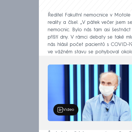
Ředitel Fakultní nemocnice v Motole M
reality a čísel. „V pátek večer jsem 
nemocnic. Bylo nás tam asi šestnáct 
příští dny. V rámci debaty se také m
nás hlásil počet pacientů s COVID-19
ve vážném stavu se pohyboval okolo 
Video