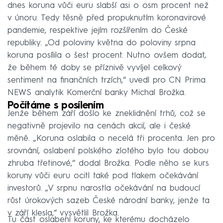
dnes koruna vůči euru slabší asi o osm procent než
v únoru. Tedy těsně před propuknutím koronavirové
pandemie, respektive jejím rozšířením do České
republiky. „Od poloviny května do poloviny srpna
koruna posílila o šest procent. Nutno ovšem dodat,
že během té doby se příznivě vyvíjel celkový
sentiment na finančních trzích,“ uvedl pro CN Prima
NEWS analytik Komerční banky Michal Brožka.
Počítáme s posílením
Jenže během září došlo ke zneklidnění trhů, což se
negativně projevilo na cenách akcií, ale i české
měně. „Koruna oslabila o necelá tři procenta. Jen pro
srovnání, oslabení polského zlotého bylo tou dobou
zhruba třetinové,“ dodal Brožka. Podle něho se kurs
koruny vůči euru ocitl také pod tlakem očekávání
investorů. „V srpnu narostla očekávání na budoucí
růst úrokových sazeb České národní banky, jenže ta
v září klesla,“ vysvětlil Brožka.
Tu část oslabení koruny, ke kterému docházelo