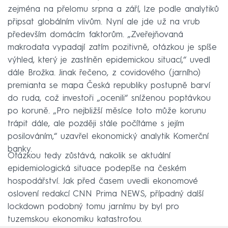
zejména na přelomu srpna a září, lze podle analytiků
připsat globálním vlivům. Nyní ale jde už na vrub
především domácím faktorům. „Zveřejňovaná
makrodata vypadají zatím pozitivně, otázkou je spíše
výhled, který je zastíněn epidemickou situací,“ uvedl
dále Brožka. Jinak řečeno, z covidového (jarního)
premianta se mapa Česká republiky postupně barví
do ruda, což investoři „ocenili“ sníženou poptávkou
po koruně. „Pro nejbližší měsíce toto může korunu
trápit dále, ale později stále počítáme s jejím
posilováním,“ uzavřel ekonomický analytik Komerční
banky.
Otázkou tedy zůstává, nakolik se aktuální
epidemiologická situace podepíše na českém
hospodářství. Jak před časem uvedli ekonomové
oslovení redakcí CNN Prima NEWS, případný další
lockdown podobný tomu jarnímu by byl pro
tuzemskou ekonomiku katastrofou.