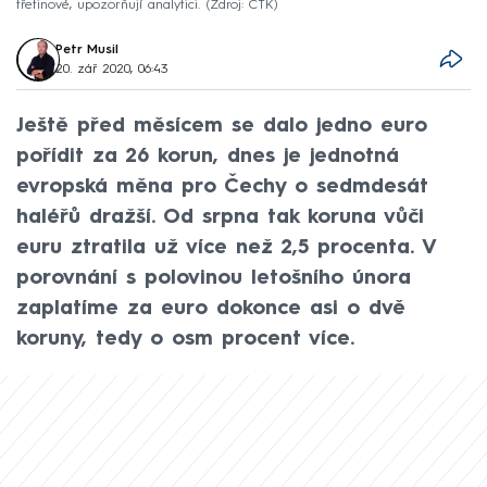
třetinové, upozorňují analytici.
Zdroj: ČTK
Petr Musil
20. zář 2020, 06:43
Ještě před měsícem se dalo jedno euro
pořídit za 26 korun, dnes je jednotná
evropská měna pro Čechy o sedmdesát
haléřů dražší. Od srpna tak koruna vůči
euru ztratila už více než 2,5 procenta. V
porovnání s polovinou letošního února
zaplatíme za euro dokonce asi o dvě
koruny, tedy o osm procent více.