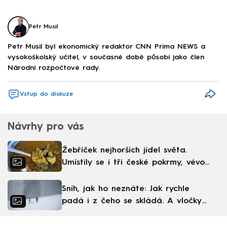
Petr Musil
Petr Musil byl ekonomický redaktor CNN Prima NEWS a
vysokoškolský učitel, v současné době působí jako člen
Národní rozpočtové rady.
Vstup do diskuze
Návrhy pro vás
Žebříček nejhorších jídel světa.
Umístily se i tři české pokrmy, vévodí
skandinávská kuchyně
Sníh, jak ho neznáte: Jak rychle
padá i z čeho se skládá. A vločky
nejsou bílé