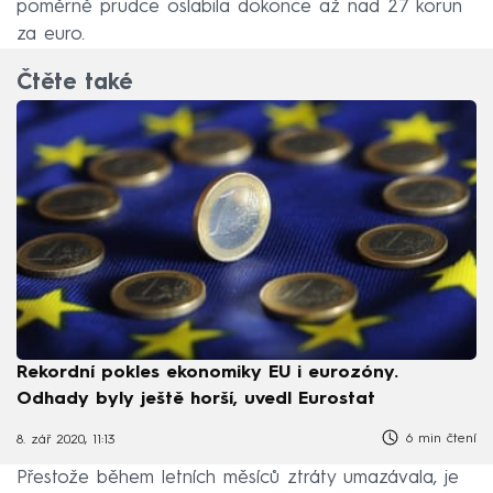
poměrně prudce oslabila dokonce až nad 27 korun
za euro.
Čtěte také
Rekordní pokles ekonomiky EU i eurozóny.
Odhady byly ještě horší, uvedl Eurostat
6 min čtení
8. zář 2020, 11:13
Přestože během letních měsíců ztráty umazávala, je