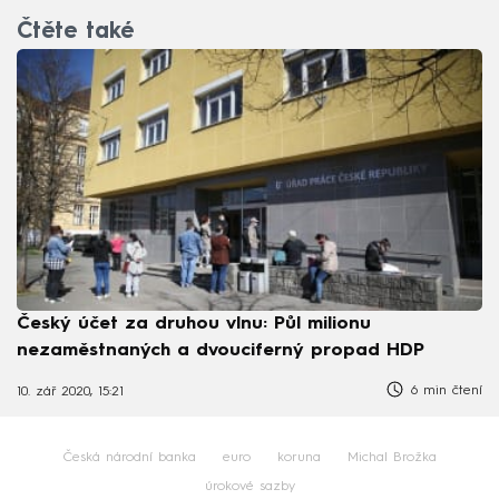
Čtěte také
Český účet za druhou vlnu: Půl milionu
nezaměstnaných a dvouciferný propad HDP
6 min čtení
10. zář 2020, 15:21
Česká národní banka
euro
koruna
Michal Brožka
úrokové sazby