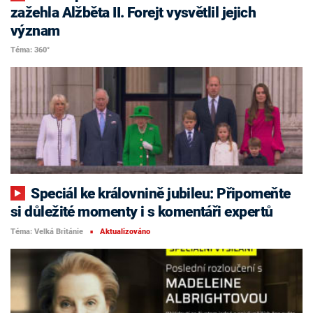
zažehla Alžběta II. Forejt vysvětlil jejich
význam
Téma: 360°
Speciál ke královnině jubileu: Připomeňte
si důležité momenty i s komentáři expertů
Téma: Velká Británie
Aktualizováno
■