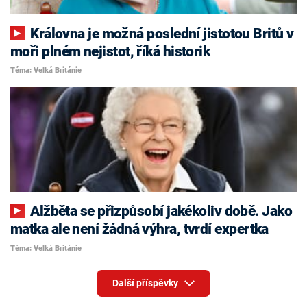
Královna je možná poslední jistotou Britů v
moři plném nejistot, říká historik
Téma: Velká Británie
Alžběta se přizpůsobí jakékoliv době. Jako
matka ale není žádná výhra, tvrdí expertka
Téma: Velká Británie
Další příspěvky