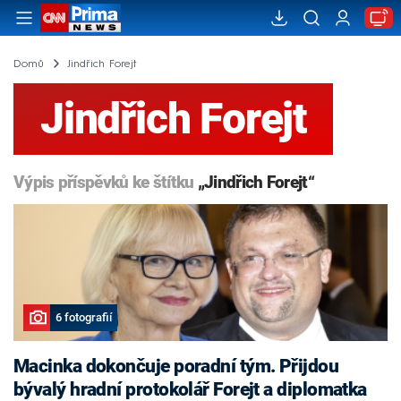
Domů
Jindřich Forejt
Jindřich Forejt
Výpis příspěvků ke štítku
„Jindřich Forejt“
6 fotografií
Macinka dokončuje poradní tým. Přijdou
bývalý hradní protokolář Forejt a diplomatka