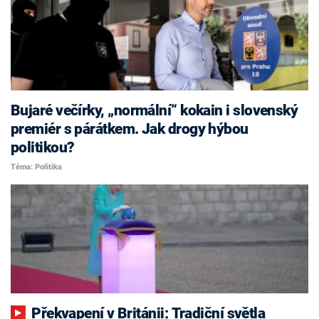
Bujaré večírky, „normální“ kokain i slovenský
premiér s párátkem. Jak drogy hýbou
politikou?
Téma: Politika
Překvapení v Británii: Tradiční světla