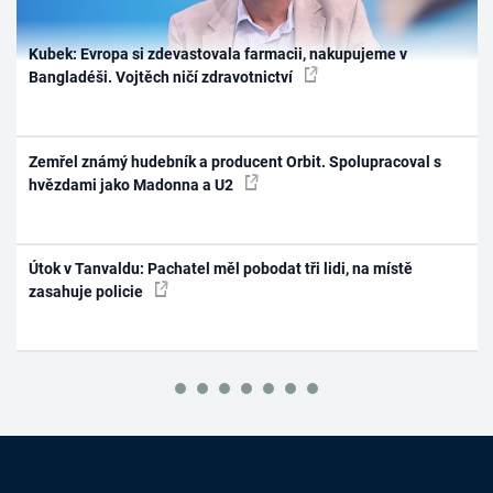
Kubek: Evropa si zdevastovala farmacii, nakupujeme v
Bangladéši. Vojtěch ničí zdravotnictví
Zemřel známý hudebník a producent Orbit. Spolupracoval s
hvězdami jako Madonna a U2
Útok v Tanvaldu: Pachatel měl pobodat tři lidi, na místě
zasahuje policie