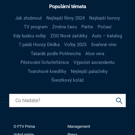
Populární témata
Jak zhubnout
Nejlepší filmy 2024
Nejlepší horory
TV program
Změna času
Partie
Počasí
Kdy budou volby
ZOO Nové začátky
Auto – katalog
7 pádů Honzy Dědka
Volby 2025
Svařené víno
Tatarák podle Pohlreicha
Aloe vera
Pěstování lichořeřišnice
Výpočet ascendentu
Tvarohové knedlíky
Nejlepší palačinky
Švestkový koláč
O FTV Prima
Management
Volná místa
Press