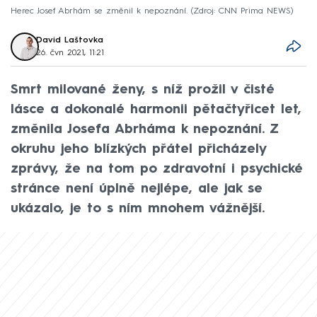
Herec Josef Abrhám se změnil k nepoznání.
Zdroj: CNN Prima NEWS
David Laštovka
26. čvn 2021, 11:21
Smrt milované ženy, s níž prožil v čisté
lásce a dokonalé harmonii pětačtyřicet let,
změnila Josefa Abrháma k nepoznání. Z
okruhu jeho blízkých přátel přicházely
zprávy, že na tom po zdravotní i psychické
stránce není úplně nejlépe, ale jak se
ukázalo, je to s ním mnohem vážnější.