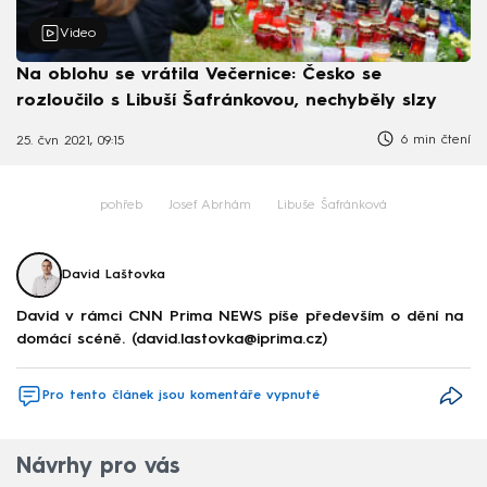
Video
Na oblohu se vrátila Večernice: Česko se
rozloučilo s Libuší Šafránkovou, nechyběly slzy
6 min čtení
25. čvn 2021, 09:15
pohřeb
Josef Abrhám
Libuše Šafránková
David Laštovka
David v rámci CNN Prima NEWS píše především o dění na
domácí scéně. (david.lastovka@iprima.cz)
Pro tento článek jsou komentáře vypnuté
Návrhy pro vás