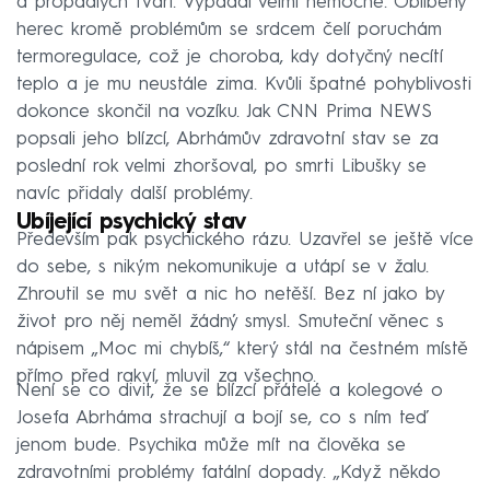
a propadlých tváří. Vypadal velmi nemocně. Oblíbený
herec kromě problémům se srdcem čelí poruchám
termoregulace, což je choroba, kdy dotyčný necítí
teplo a je mu neustále zima. Kvůli špatné pohyblivosti
dokonce skončil na vozíku. Jak CNN Prima NEWS
popsali jeho blízcí, Abrhámův zdravotní stav se za
poslední rok velmi zhoršoval, po smrti Libušky se
navíc přidaly další problémy.
Ubíjející psychický stav
Především pak psychického rázu. Uzavřel se ještě více
do sebe, s nikým nekomunikuje a utápí se v žalu.
Zhroutil se mu svět a nic ho netěší. Bez ní jako by
život pro něj neměl žádný smysl. Smuteční věnec s
nápisem „Moc mi chybíš,“ který stál na čestném místě
přímo před rakví, mluvil za všechno.
Není se co divit, že se blízcí přátelé a kolegové o
Josefa Abrháma strachují a bojí se, co s ním teď
jenom bude. Psychika může mít na člověka se
zdravotními problémy fatální dopady. „Když někdo