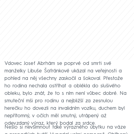
Vdovec Josef Abrhám se poprvé od smrti své
manželky Libuše Šafránkové ukázal na veřejnosti a
pohled na něj všechny zaskočil a šokoval. Přestože
ho rodina nechala ostříhat a oblékla do slušivého
obleku, bylo znát, že to s ním není vůbec dobré. Na
smuteční mši pro rodinu a nejbližší za zesnulou
herečku ho dovezli na invalidním vozíku, duchem byl
nepřítomný, v očích měl smutný, utrápený až
odevzdaný výraz, který bodal za srdce.
Nešlo si nevšimnout také výrazného úbytku na váze