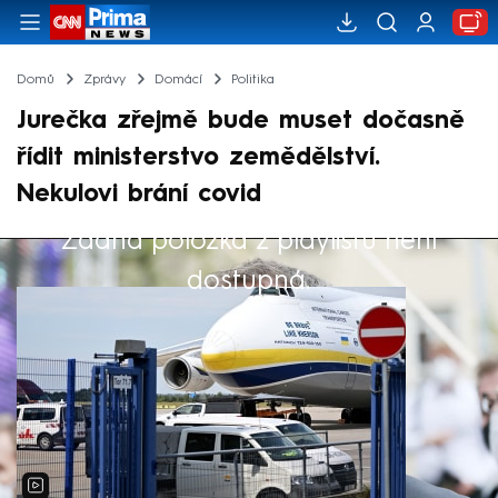
Domů
Zprávy
Domácí
Politika
Jurečka zřejmě bude muset dočasně
řídit ministerstvo zemědělství.
Nekulovi brání covid
Žádná položka z playlistu není
Výběr redakce
dostupná.