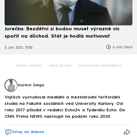
Jurečka: Bezdětní si budou muset výrazně víc
spořit na důchod. Stát je hodlá motivovat
6 min čtení
3. pro 2021, 13:36
Marian Jurečka
Miloš Zeman
ministerstvo zemědělství
Vojtěch Šeliga
Vojtěch vystudoval mediální a mezinárodní teritoriální
studia na Fakultě sociálních věd Univerzity Karlovy. Od
roku 2017 působil v redakci Echo24 a Týdeníku Echo. Do
CNN Prima NEWS nastoupil na podzim roku 2020.
Vstup do diskuze