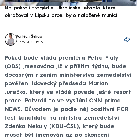
Na pokraji tragédie: Ukrajinské letadlo, které
P
ohrožoval v Lipsku dron, bylo naložené municí
e
Vojtěch Šeliga
9. pro 2021, 15:16
Pokud bude vláda premiéra Petra Fialy
(ODS) jmenována již v příštím týdnu, bude
dočasným řízením ministerstva zemědělství
pověřen lidovecký předseda Marian
Jurečka, který ve vládě povede ještě resort
práce. Potvrdil to ve vysílání CNN prima
NEWS. Důvodem je podle něj pozitivní PCR
test kandidáta na ministra zemědělství
Zdeňka Nekuly (KDU-ČSL), který bude
muset být jmenován až po skončení