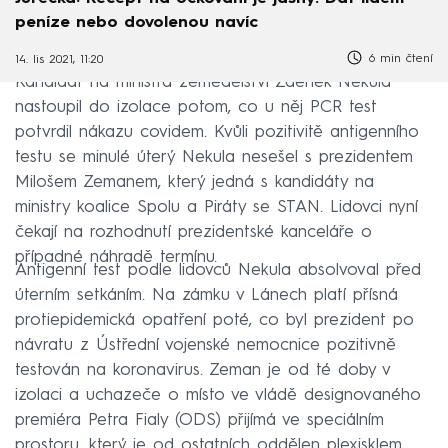
peníze nebo dovolenou navíc
6 min čtení
14. lis 2021, 11:20
Kandidát na ministra zemědělství Zdeněk Nekula
nastoupil do izolace potom, co u něj PCR test
potvrdil nákazu covidem. Kvůli pozitivitě antigenního
testu se minulé úterý Nekula nesešel s prezidentem
Milošem Zemanem, který jedná s kandidáty na
ministry koalice Spolu a Piráty se STAN. Lidovci nyní
čekají na rozhodnutí prezidentské kanceláře o
případné náhradě termínu.
Antigenní test podle lidovců Nekula absolvoval před
úterním setkáním. Na zámku v Lánech platí přísná
protiepidemická opatření poté, co byl prezident po
návratu z Ústřední vojenské nemocnice pozitivně
testován na koronavirus. Zeman je od té doby v
izolaci a uchazeče o místo ve vládě designovaného
premiéra Petra Fialy (ODS) přijímá ve speciálním
prostoru, který je od ostatních oddělen plexisklem.