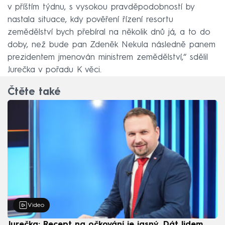
v příštím týdnu, s vysokou pravděpodobností by
nastala situace, kdy pověření řízení resortu
zemědělství bych přebíral na několik dnů já, a to do
doby, než bude pan Zdeněk Nekula následně panem
prezidentem jmenován ministrem zemědělství,“ sdělil
Jurečka v pořadu K věci.
Čtěte také
Video
Jurečka: Recept na očkování je jasný. Dát lidem