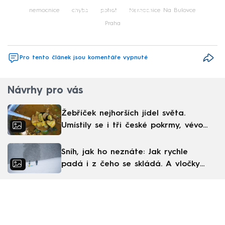
Failed to fetch
nemocnice
chyba
potrat
Nemocnice Na Bulovce
Praha
Pro tento článek jsou komentáře vypnuté
Návrhy pro vás
Žebříček nejhorších jídel světa.
Umístily se i tři české pokrmy, vévodí
skandinávská kuchyně
Sníh, jak ho neznáte: Jak rychle
padá i z čeho se skládá. A vločky
nejsou bílé