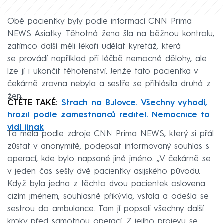
Obě pacientky byly podle informací CNN Prima
NEWS Asiatky. Těhotná žena šla na běžnou kontrolu,
zatímco další měli lékaři udělat kyretáž, která
se provádí například při léčbě nemocné dělohy, ale
lze jí i ukončit těhotenství. Jenže tato pacientka v
čekárně zrovna nebyla a sestře se přihlásila druhá z
žen.
ČTĚTE TAKÉ:
Strach na Bulovce. Všechny vyhodí,
hrozil podle zaměstnanců ředitel. Nemocnice to
vidí jinak
Ta měla podle zdroje CNN Prima NEWS, který si přál
zůstat v anonymitě, podepsat informovaný souhlas s
operací, kde bylo napsané jiné jméno. „V čekárně se
v jeden čas sešly dvě pacientky asijského původu.
Když byla jedna z těchto dvou pacientek oslovena
cizím jménem, souhlasně přikývla, vstala a odešla se
sestrou do ambulance. Tam jí popsali všechny další
kroky před samotnou operací. Z jejího projevu se