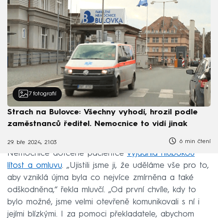
7
fotografií
Strach na Bulovce: Všechny vyhodí, hrozil podle
zaměstnanců ředitel. Nemocnice to vidí jinak
6 min čtení
29. bře 2024, 21:03
Nemocnice dotčené pacientce
vyjádřila hlubokou
lítost a omluvu
. „Ujistili jsme ji, že uděláme vše pro to,
aby vzniklá újma byla co nejvíce zmírněna a také
odškodněna,“ řekla mluvčí. „Od první chvíle, kdy to
bylo možné, jsme velmi otevřeně komunikovali s ní i
jejími blízkými. I za pomoci překladatele, abychom