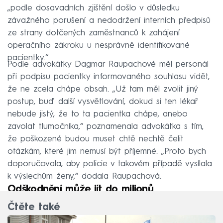
„podle dosavadních zjištění došlo v důsledku
závažného porušení a nedodržení interních předpisů
ze strany dotčených zaměstnanců k zahájení
operačního zákroku u nesprávně identifikované
pacientky.“
Podle advokátky Dagmar Raupachové měl personál
při podpisu pacientky informovaného souhlasu vidět,
že ne zcela chápe obsah. „Už tam měl zvolit jiný
postup, buď další vysvětlování, dokud si ten lékař
nebude jistý, že to ta pacientka chápe, anebo
zavolat tlumočníka,“ poznamenala advokátka s tím,
že poškozené budou muset chtě nechtě čelit
otázkám, které jim nemusí být příjemné. „Proto bych
doporučovala, aby policie v takovém případě vysílala
k výslechům ženy,“ dodala Raupachová.
Odškodnění může jít do milionů
Čtěte také