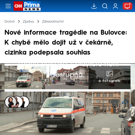
Domů
Zprávy
Zdravotnictví
Nové informace tragédie na Bulovce:
K chybě mělo dojít už v čekárně,
cizinka podepsala souhlas
Žádná položka z playlistu není
dostupná.
6 fotografií
Eva Jarkovská
,
Eliška Votrubová
,
Michaela Bartošová
30. bře 2024, 19:22
V případu záměny pacientek ve Fakultní
nemocnici Bulovka vyplouvají na povrch