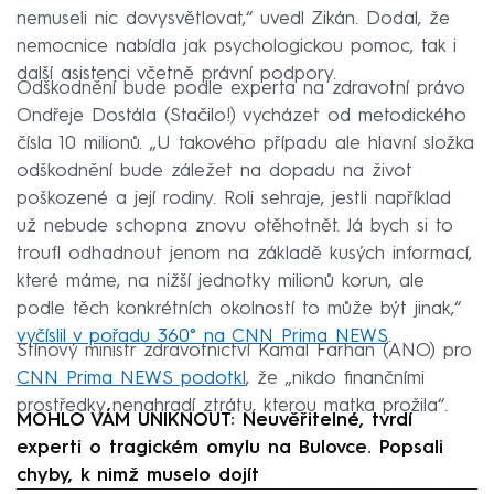
nemuseli nic dovysvětlovat,“ uvedl Zikán. Dodal, že
nemocnice nabídla jak psychologickou pomoc, tak i
další asistenci včetně právní podpory.
Odškodnění bude podle experta na zdravotní právo
Ondřeje Dostála (Stačilo!) vycházet od metodického
čísla 10 milionů. „U takového případu ale hlavní složka
odškodnění bude záležet na dopadu na život
poškozené a její rodiny. Roli sehraje, jestli například
už nebude schopna znovu otěhotnět. Já bych si to
troufl odhadnout jenom na základě kusých informací,
které máme, na nižší jednotky milionů korun, ale
podle těch konkrétních okolností to může být jinak,“
vyčíslil v pořadu 360° na CNN Prima NEWS
.
Stínový ministr zdravotnictví Kamal Farhan (ANO) pro
CNN Prima NEWS podotkl
, že „nikdo finančními
prostředky nenahradí ztrátu, kterou matka prožila“.
MOHLO VÁM UNIKNOUT: Neuvěřitelné, tvrdí
experti o tragickém omylu na Bulovce. Popsali
chyby, k nimž muselo dojít