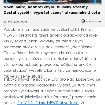
Noční můra, hodnotí chybu Bulovky Šťastný.
Dostál vysvětlil výpočet „ceny“ ztraceného života
6 min čtení
30. bře 2024, 06:08
Podobné informace sdělil ve vysílání CNN Prima
NEWS i přednosta tamní gynekologicko-porodnické
kliniky Michal Zikán. Vysvětlil, že žena celým
procesem prošla s cizí dokumentací. „Nemůžeme
říkat veškeré detaily, abychom chránili soukromí
pacientky a nemůžeme ani detailně odpovědět na
vše, dokud nebude provedena důkladná analýza
celé situace,“ vysvětlil Zikán s tím, že nemocnice je
tak ve svízelné situaci.
Tisková mluvčí nemocnice Eva Stolejda Libigerová se
odmítla k případu podrobněji vyjádřit. „V tuto chvíli
probíhá vyšetřování a nejsme kompetentní k tomu
poskytovat jakékoliv další informace,“ poznamenala
pouze.
Pro CNN Prima NEWS dříve řekla
, že