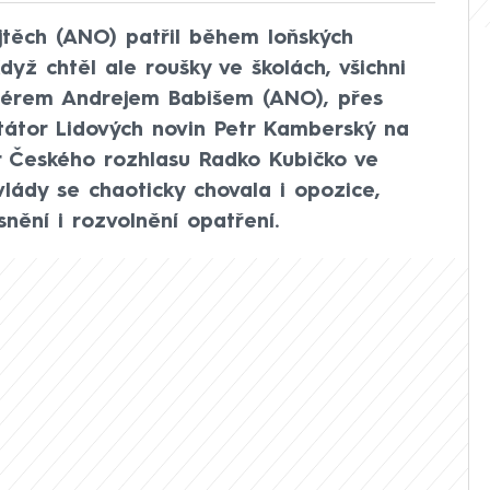
jtěch (ANO) patřil během loňských
dyž chtěl ale roušky ve školách, všichni
miérem Andrejem Babišem (ANO), přes
tátor Lidových novin Petr Kamberský na
Českého rozhlasu Radko Kubičko ve
vlády se chaoticky chovala i opozice,
snění i rozvolnění opatření.