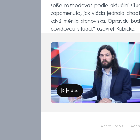
spíše rozhodovat podle aktuální situ
zapomenuto, jak vláda jednala chaoti
když měnila stanoviska. Opravdu bude 
covidovou situací,“ uzavřel Kubičko.
Video
Andrej Babiš
Adam