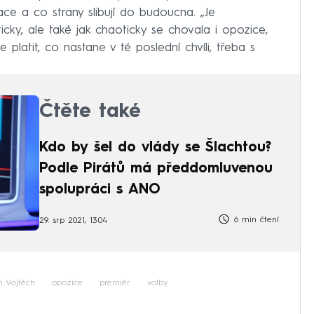
ace a co strany slibují do budoucna. „Je
cky, ale také jak chaoticky se chovala i opozice,
platit, co nastane v té poslední chvíli, třeba s
Čtěte také
Kdo by šel do vlády se Šlachtou?
Podle Pirátů má předdomluvenou
spolupráci s ANO
6 min čtení
29. srp 2021, 13:04
 Vojtěch
opozice
premiér
volby