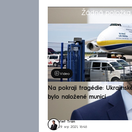
Žádná položka z
Výběr redakce
Video
Na pokraji tragédie: Ukrajinsk
bylo naložené municí
Viet Tran
29. srp 2021, 16:46