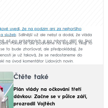
nkové uvedl, že na podzim ani za nejhoršího
a služeb
. Sdílnější už ale nebyl a dodal, že vláda
méně až po prázdninách a po návratu dětí do škol.
bami. Pokud se ale podíváme na experty, říkají to
e to bude zhoršovat, ale předpokládají, že
enosti je už taková, že se nedostaneme do
ekl na úvod komentátor Lidových novin.
Čtěte také
Plán vlády na očkování třetí
dávkou: Začne se v půlce září,
prozradil Vojtěch