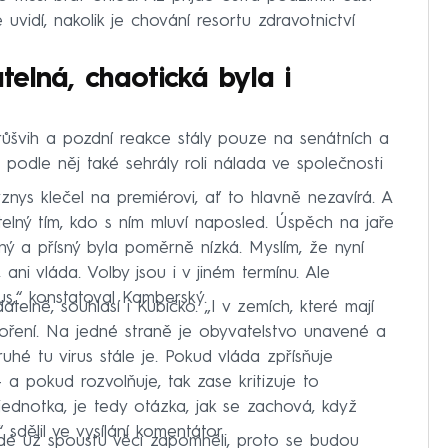
vidí, nakolik je chování resortu zdravotnictví
elná, chaotická byla i
růšvih a pozdní reakce stály pouze na senátních a
m podle něj také sehrály roli nálada ve společnosti
znys klečel na premiérovi, ať to hlavně nezavírá. A
telný tím, kdo s ním mluví naposled. Úspěch na jaře
ý a přísný byla poměrně nízká. Myslím, že nyní
ni vláda. Volby jsou i v jiném termínu. Ale
s,“ konstatoval Kamberský.
elně, souhlasí i Kubičko. „I v zemích, které mají
ření. Na jedné straně je obyvatelstvo unavené a
uhé tu virus stále je. Pokud vláda zpřísňuje
– a pokud rozvolňuje, tak zase kritizuje to
 jednotka, je tedy otázka, jak se zachová, když
 sdělil ve vysílání komentátor.
lidé už spoustu věci zapomněli, proto se budou