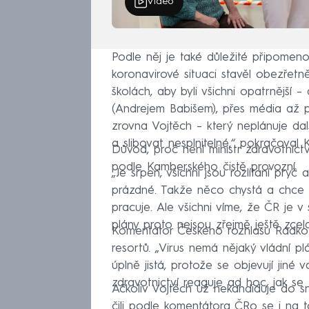
Video
Podle něj je také důležité připomeno
koronavirové situaci stavěl obezřetněj
školách, aby byli všichni opatrnější 
(Andrejem Babišem), přes média až p
zrovna Vojtěch – který neplánuje dalš
a slibovat nesplnitelné,“ pokračoval 
Důvod, proč není ministr zdravotnict
podle Kamberského čistě provozní.
„Je srpen, všichni jsou rozlítaní pry
prázdné. Takže něco chystá a chce n
pracuje. Ale všichni víme, že ČR je v
plány proto nejsou zřejmě ještě zcel
Komentátor Českého rozhlasu Radko K
resortů. „Virus nemá nějaký vládní p
úplně jistá, protože se objevují jiné v
zdravotnictví reaguje ad hoc, jak se
Ačkoliv Vojtěch už nekandiduje do sn
čili podle komentátora ČRo se i na t