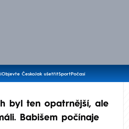
í
Objevte Česko
Jak ušetřit
Sport
Počasí
 byl ten opatrnější, ale
máli. Babišem počínaje