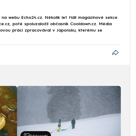
r na webu Echo24.cz. Několik let řídil magazínové sekce
rce.cz, poté spoluzaložil občasník Cooldown.cz. Média
movou práci zpracovával v Japonsku, kterému se