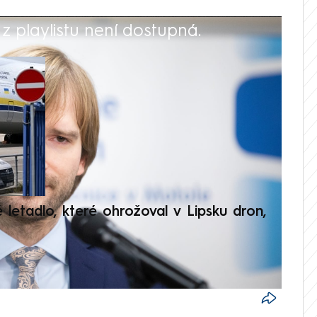
 playlistu není dostupná.
V
é letadlo, které ohrožoval v Lipsku dron,
Přilá
polit