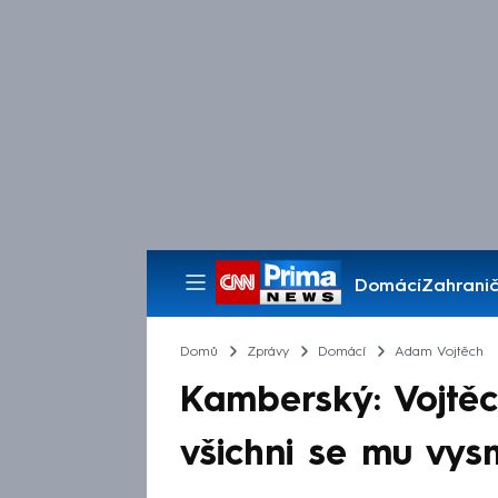
Domácí
Zahranič
Pořady
Domů
Zprávy
Domácí
Adam Vojtěch
Kamberský: Vojtěch
všichni se mu vys