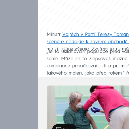
Ministr
Vojtěch v Partii Terezy Tomá
scénáře nedojde k zavření obchodů 
má tři plány vývoje. Zveřejní je nic
„Je to uklidňování populace před vol
samé. Může se to zlepšovat, možná s
kombinace proočkovanosti a promoř
takového maléru jako před rokem,“ ř