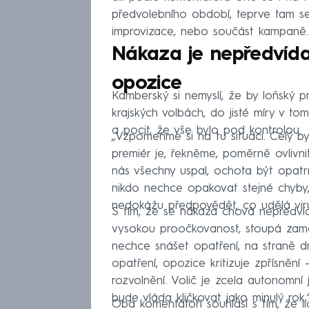
předvolebního období, teprve tam se u
improvizace, nebo součást kampaně.
Nákaza je nepředvídat
opozice
Kamberský si nemyslí, že by loňský p
krajských volbách, do jisté míry v to
a pocit, že vše bylo pod kontrolou.
„Vzpomeňme si na tu situaci. Celý by
premiér je, řekněme, poměrně ovlivni
nás všechny uspal, ochota být opatrn
nikdo nechce opakovat stejné chyby, a
nedokážu předpovědět, co udělá viru
S tím, že se nákaza chová nepředvídat
vysokou proočkovanost, stoupá zamo
nechce snášet opatření, na straně dr
opatření, opozice kritizuje zpřísnění 
rozvolnění. Volič je zcela autonomní
bude vláda kličkovat jako minulý rok,“
Oba komentátoři souhlasí s tím, že 