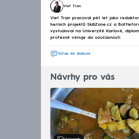
Viet Tran
Viet Tran pracoval pět let jako redakto
herních projektů SkillZone.cz a Battlefo
vystudoval na Univerzitě Karlově, diplo
profesně věnuje do současnosti.
Vstup do diskuze
Návrhy pro vás