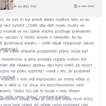
6 min čtení
29. srp 2021, 11:42
ut, že loni to byl právě Adam Vojtěch, kdo se ke
i než ostatní. „Chtěl, aby děti nosily roušky ve
– a vysmáli se mu úplně všichni, počínaje premiérem
o opozici. V tomto smyslu si nemyslím, že by
í (politickou) kariéru – chtěl nějak ohlupovat národ
Kamberský.
ví tak sdílný ohledně podzimních plánů, může být
č a ministerstvo a jeho poradní orgány mohou být
ám dát nějakou zprávu, aby bylo vidět, že resort
 srpnu na půlku vypnutá,“ uvedl s tím, že podzimní
a hotové.
ubičko v tom vidí improvizaci ze strany vlády a
lán a dělá si, co chce. Ani proočkovanost není
arianty. Těžko říct, jak to bude s nimi. Ministr
 to dělá celou dobu,“ navázal Kubičko.
ěmovních voleb, stále je součástí vlády hnutí ANO,
o musí brát ohled. Až přijde ostrá podzimní část