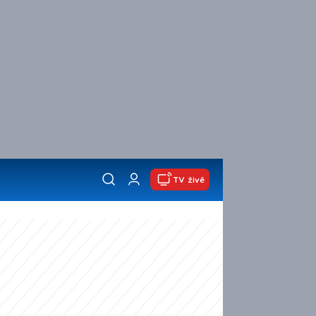
TV živě