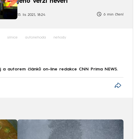
jeho verzi nevěří
6 min čtení
15. lis 2021, 18:24
silnice
autonehoda
nehody
aj a autorem článků on-line redakce CNN Prima NEWS.