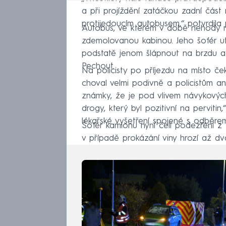
a při projíždění zatáčkou zadní část 
protijedoucím autobusem,“ potvrdila 
Autobus, ve kterém v době nehody našt
zdemolovanou kabinou. Jeho šofér ut
podstatě jenom šlápnout na brzdu a c
Pechout.
Na policisty po příjezdu na místo ček
choval velmi podivně a policistům ani 
známky, že je pod vlivem návykových
drogy, který byl pozitivní na perviti
lékařské vyšetření spojené s odběrem
Šofér kamionu nyní čelí podezření z 
v případě prokázání viny hrozí až dv