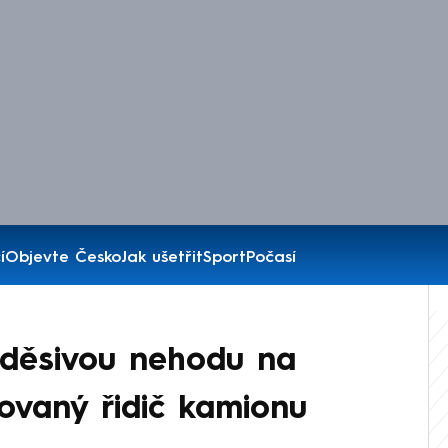
í
Objevte Česko
Jak ušetřit
Sport
Počasí
 děsivou nehodu na
govaný řidič kamionu