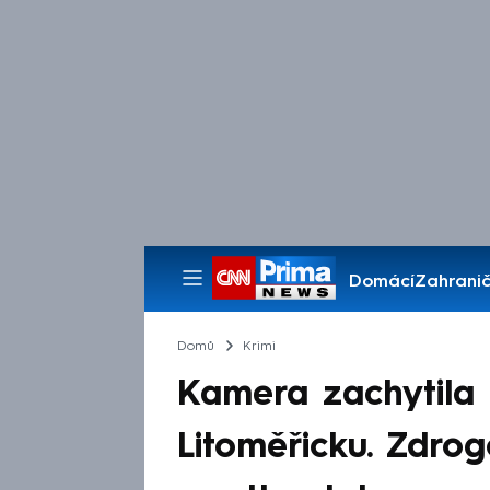
Domácí
Zahranič
Pořady
Domů
Krimi
Kamera zachytila
Litoměřicku. Zdro