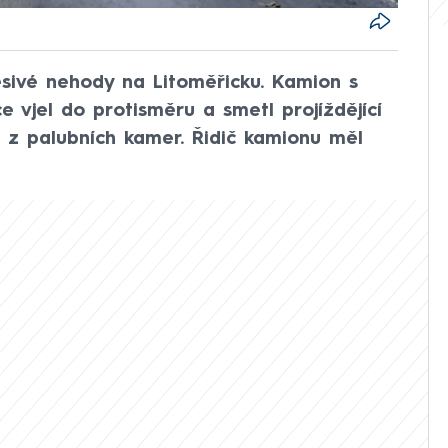
děsivé nehody na Litoměřicku. Kamion s
vjel do protisměru a smetl projíždějící
a z palubních kamer. Řidič kamionu měl