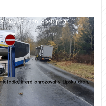
 playlistu není dostupná.
V
é letadlo, které ohrožoval v Lipsku dron,
Přilá
polit