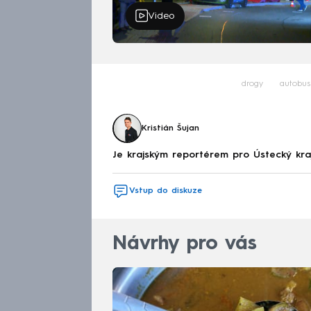
Video
drogy
autobus
Kristián Šujan
Je krajským reportérem pro Ústecký kr
Vstup do diskuze
Návrhy pro vás