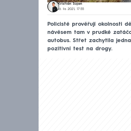
Kristián Šujan
16. lis 2021, 17:55
Policisté prověřují okolnosti 
návěsem tam v prudké zatáčce 
autobus. Střet zachytila jedn
pozitivní test na drogy.