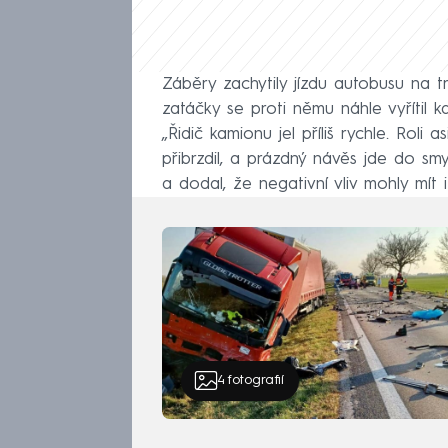
Záběry zachytily jízdu autobusu na 
zatáčky se proti němu náhle vyřítil k
„Řidič kamionu jel příliš rychle. Roli a
přibrzdil, a prázdný návěs jde do sm
a dodal, že negativní vliv mohly mít i
4
fotografií
„Třicetiletý řidič tahače pravděpod