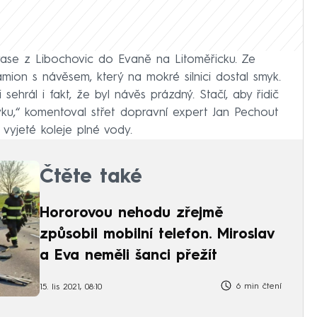
trase z Libochovic do Evaně na Litoměřicku. Ze
amion s návěsem, který na mokré silnici dostal smyk.
si sehrál i fakt, že byl návěs prázdný. Stačí, aby řidič
yku,“ komentoval střet dopravní expert Jan Pechout
 vyjeté koleje plné vody.
Čtěte také
Hororovou nehodu zřejmě
způsobil mobilní telefon. Miroslav
a Eva neměli šanci přežít
6 min čtení
15. lis 2021, 08:10
obně nepřizpůsobil rychlost stavu a povaze vozovky