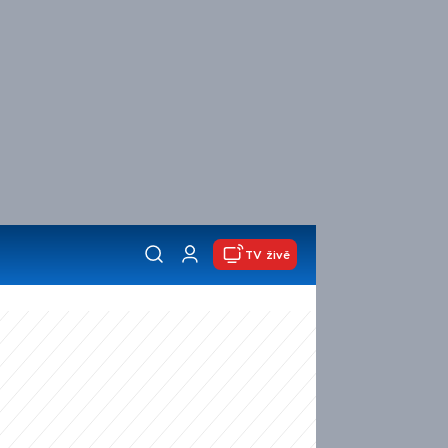
TV živě