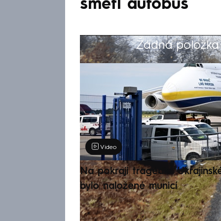
smetl autobus
Žádná položka z
Výběr redakce
Video
Na pokraji tragédie: Ukrajinsk
bylo naložené municí