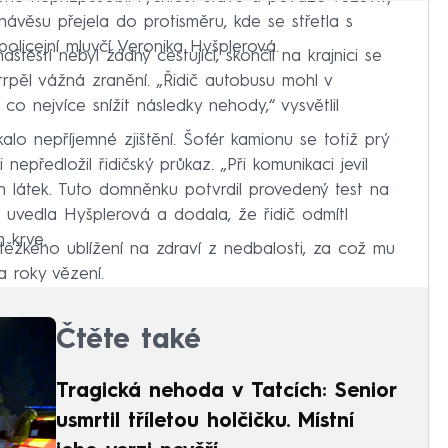
návěsu přejela do protisměru, kde se střetla s
policejní mluvčí Veronika Hyšplerová.
ěstí nebyl žádný cestující, skončil na krajnici se
rpěl vážná zranění. „Řidič autobusu mohl v
o nejvíce snížit následky nehody,“ vysvětlil
alo nepříjemné zjištění. Šofér kamionu se totiž prý
nepředložil řidičský průkaz. „Při komunikaci jevil
 látek. Tuto domněnku potvrdil provedený test na
n,“ uvedla Hyšplerová a dodala, že řidič odmítl
 krve.
těžkého ublížení na zdraví z nedbalosti, za což mu
a roky vězení.
Čtěte také
Tragická nehoda v Tatcích: Senior
usmrtil tříletou holčičku. Místní