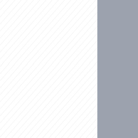
ideo
kat migranty do Česka? Sami by odešli, tvrdí exp
ické sebevraždě