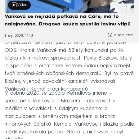
Video
Vaňková se nejradši potkává na Čáře, má to
nalajnováno. Drogová kauza spustila lavinu vtipů
6 min čtení
1. srp 2023, 12:48
O Kerndlovi se mluví jako o velmi důležité postavě
ODS. Kromě Vaňkové má 52letý komunální politik
blízko i k ministrovi spravedlnosti Pavlu Blažkovi, který
je společně s premiérem Petrem Fialou nejvýraznější
tváří brněnských občanských demokratů. Byl to právě
Blažek, v jehož advokátní kanceláři vykonávali
Vaňková i Kerndl práci koncipientů.
V dubnu 2020 se začalo Kerndlovo jméno –
společně s Vaňkovou i Blažkem – objevovat v
médiích v souvislosti s údajným kupčením a
manipulacemi s brněnským majetkem a braním
milionových úplatků. Kerndla, Vaňkovou i Blažka podle
médií vyšetřovala policie. Nikdo z nich však nebyl