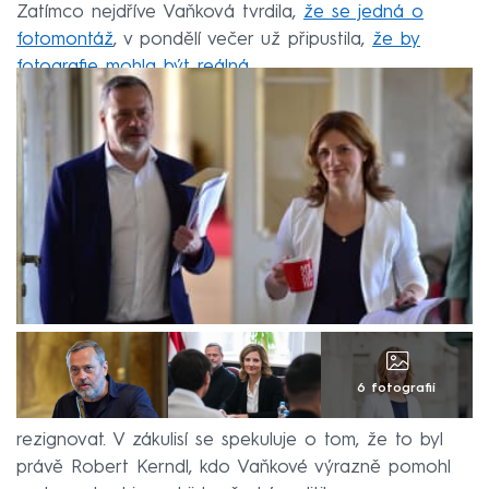
Zatímco nejdříve Vaňková tvrdila,
že se jedná o
fotomontáž
, v pondělí večer už připustila,
že by
fotografie mohla být reálná
.
6 fotografií
Komunální politička dokonce uvedla, že je připravena
rezignovat. V zákulisí se spekuluje o tom, že to byl
právě Robert Kerndl, kdo Vaňkové výrazně pomohl