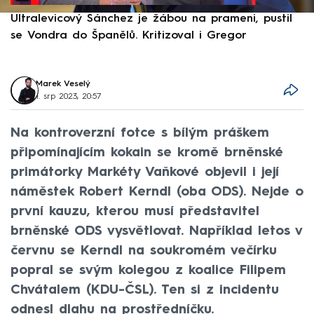
Ultralevicový Sánchez je žábou na prameni, pustil
P
se Vondra do Španělů. Kritizoval i Gregor
F
Marek Veselý
1. srp 2023, 20:57
Na kontroverzní fotce s bílým práškem
připomínajícím kokain se kromě brněnské
primátorky Markéty Vaňkové objevil i její
náměstek Robert Kerndl (oba ODS). Nejde o
první kauzu, kterou musí představitel
brněnské ODS vysvětlovat. Například letos v
červnu se Kerndl na soukromém večírku
popral se svým kolegou z koalice Filipem
Chvátalem (KDU-ČSL). Ten si z incidentu
odnesl dlahu na prostředníčku.