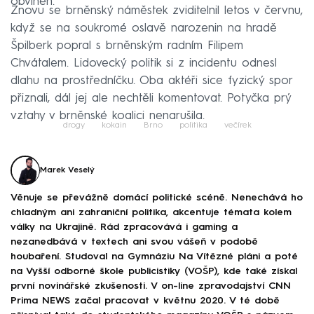
obviněn.
Znovu se brněnský náměstek zviditelnil letos v červnu,
když se na soukromé oslavě narozenin na hradě
Špilberk popral s brněnským radním Filipem
Chvátalem. Lidovecký politik si z incidentu odnesl
dlahu na prostředníčku. Oba aktéři sice fyzický spor
přiznali, dál jej ale nechtěli komentovat. Potyčka prý
vztahy v brněnské koalici nenarušila.
drogy
kokain
Brno
politika
večírek
Marek Veselý
Věnuje se převážně domácí politické scéně. Nenechává ho
chladným ani zahraniční politika, akcentuje témata kolem
války na Ukrajině. Rád zpracovává i gaming a
nezanedbává v textech ani svou vášeň v podobě
houbaření. Studoval na Gymnáziu Na Vítězné pláni a poté
na Vyšší odborné škole publicistiky (VOŠP), kde také získal
první novinářské zkušenosti. V on-line zpravodajství CNN
Prima NEWS začal pracovat v květnu 2020. V té době