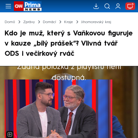
Domů
Zprávy
Domácí
Kraje
Jihomoravský kraj
Kdo je muž, který s Vaňkovou figuruje
v kauze „bílý prášek“? Vlivná tvář
ODS i večírkový rváč
Žádná položka z playlistu není
Výběr redakce
dostupná.