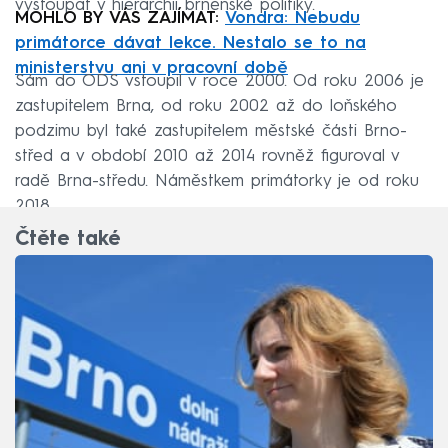
vystoupat v hierarchii brněnské politiky.
MOHLO BY VÁS ZAJÍMAT:
Vondra: Nebudu
primátorce dávat lekce. Nestalo se to na
ministerstvu ani v pracovní době
Sám do ODS vstoupil v roce 2000. Od roku 2006 je
zastupitelem Brna, od roku 2002 až do loňského
podzimu byl také zastupitelem městské části Brno-
střed a v období 2010 až 2014 rovněž figuroval v
radě Brna-středu. Náměstkem primátorky je od roku
2018.
Čtěte také