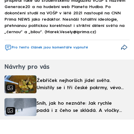
přispíval také do studentského magazínu VOŠP s názvem
Generace20 a na hudební web Planeta Hudba. Po
dokončení studií na VOŠP v létě 2021 nastoupil na CNN
Prima NEWS jako redaktor. Nesnáší totalitní ideologie,
přehnanou politickou korektnost i striktní dělení světa na
„černou“ a „bílou“. (Marek.Vesely@iprima.cz)
Pro tento článek jsou komentáře vypnuté
Návrhy pro vás
Žebříček nejhorších jídel světa.
Umístily se i tři české pokrmy, vévodí
skandinávská kuchyně
Sníh, jak ho neznáte: Jak rychle
padá i z čeho se skládá. A vločky
nejsou bílé