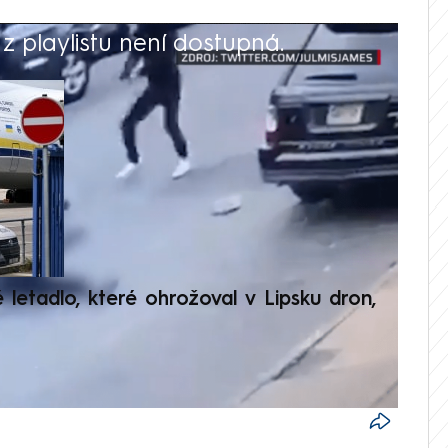
 playlistu není dostupná.
V
é letadlo, které ohrožoval v Lipsku dron,
Přilá
polit