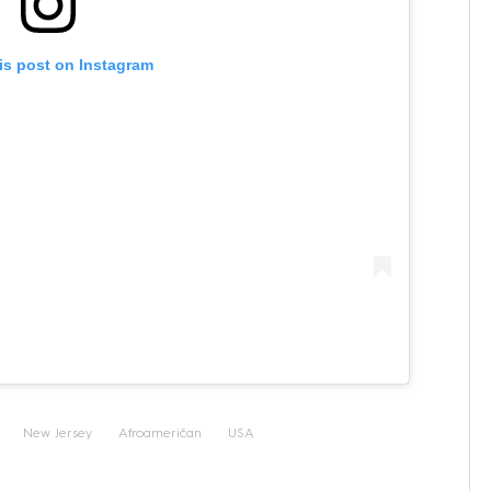
is post on Instagram
New Jersey
Afroameričan
USA