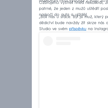
maskovaní muži vystoupí z vozu SUV, 
Ozbrojenci vystřelí hned několikrát,
patrné, že jeden z mužů uštědří pos
naskočí do auta a ujíždějí.
„Bolí nás u srdce. Byl jsi muž, který 
dědictví bude navždy žít skrze nás 
Studio ve svém
příspěvku
na Instagr