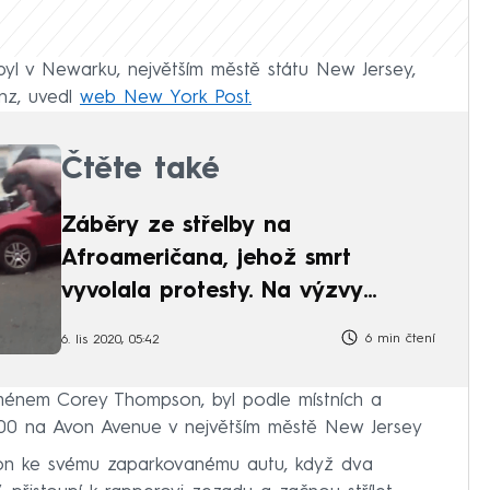
, byl v Newarku, největším městě státu New Jersey,
anz, uvedl
web New York Post.
Čtěte také
Záběry ze střelby na
Afroameričana, jehož smrt
vyvolala protesty. Na výzvy
nereagoval
6 min čtení
6. lis 2020, 05:42
jménem Corey Thompson, byl podle místních a
 300 na Avon Avenue v největším městě New Jersey
on ke svému zaparkovanému autu, když dva