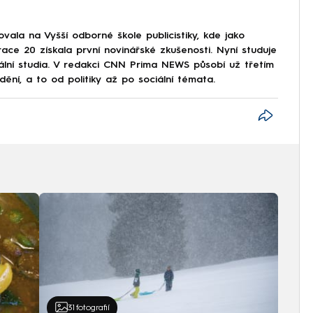
ala na Vyšší odborné škole publicistiky, kde jako
ce 20 získala první novinářské zkušenosti. Nyní studuje
iální studia. V redakci CNN Prima NEWS působí už třetím
í, a to od politiky až po sociální témata.
31
fotografií