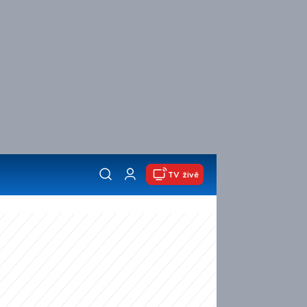
TV živě