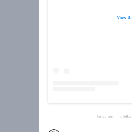
View th
Instagram
střelba