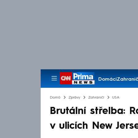
Domácí
Zahranič
Pořady
Domů
Zprávy
Zahraničí
USA
Brutální střelba: 
v ulicích New Jers