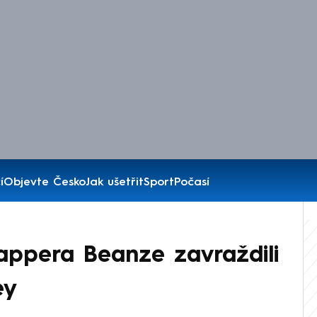
í
Objevte Česko
Jak ušetřit
Sport
Počasí
Rappera Beanze zavraždili
ey