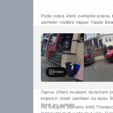
Podle videa, které zveřejnila policie
zastřelen nadějný rapper Tripple Be
Video
Teprve 29letý muzikant, skutečným 
krajských úřadů zastřelen na bloku
těsně po poledni.
Na šokujícím záznamu kráčí Thomps