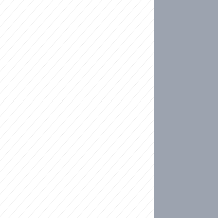
ideo
kat migranty do Česka? Sami by odešli, tvrdí exp
ické sebevraždě