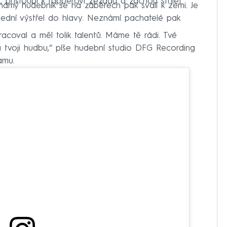
přistoupí k rapperovi zezadu a začnou střílet.
 známý hudebník se na záběrech pak svalí k zemi. Je
lední výstřel do hlavy. Neznámí pachatelé pak
pracoval a měl tolik talentů. Máme tě rádi. Tvé
a tvoji hudbu,“ píše hudební studio DFG Recording
amu.