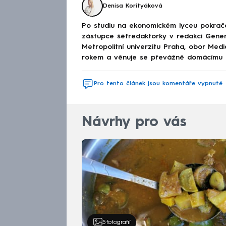
Denisa Korityáková
Po studiu na ekonomickém lyceu pokračov
zástupce šéfredaktorky v redakci Genera
Metropolitní univerzitu Praha, obor Med
rokem a věnuje se převážně domácímu děn
Pro tento článek jsou komentáře vypnuté
Návrhy pro vás
5
fotografií