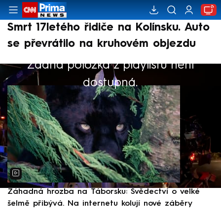
Smrt 17letého řidiče na Kolínsku. Auto
se převrátilo na kruhovém objezdu
Žádná položka z playlistu není
Výběr redakce
dostupná.
Záhadná hrozba na Táborsku: Svědectví o velké
S
šelmě přibývá. Na internetu kolují nové záběry
d