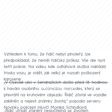
Vzhledem k tomu, že řidič nebyl plnoletý, lze
předpokládat, že neměl řidičský průkaz. Vše ale nyní
šetří policie. Na videu, kde odtahová služba nakládá
trosky vozu, je vidět, jak velký je rozsah poškození
karoserie.
„V Osecké ulici v Sendražicích došlo před 18. hodinou
Failed to fetch
k havárii osobního automobilu mercedes, který se
převrátil na kruhovém objezdu. Řidič zůstal ve vozidle
zaklíněn a nejevil známky života,“ popsala serveru
Novinky policejní mluvčí Monika Schindlová.
„Řidič utrpěl zranění neslučitelná se životem.