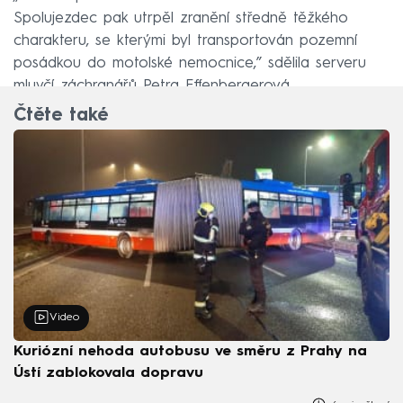
Spolujezdec pak utrpěl zranění středně těžkého
charakteru, se kterými byl transportován pozemní
posádkou do motolské nemocnice,” sdělila serveru
mluvčí záchranářů Petra Effenbergerová.
Čtěte také
Video
Kuriózní nehoda autobusu ve směru z Prahy na
Ústí zablokovala dopravu