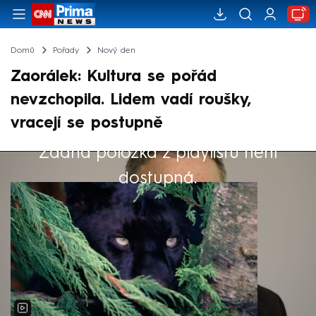
Domů
Pořady
Nový den
Zaorálek: Kultura se pořád
nevzchopila. Lidem vadí roušky,
vracejí se postupně
Žádná položka z playlistu není
Výběr redakce
dostupná.