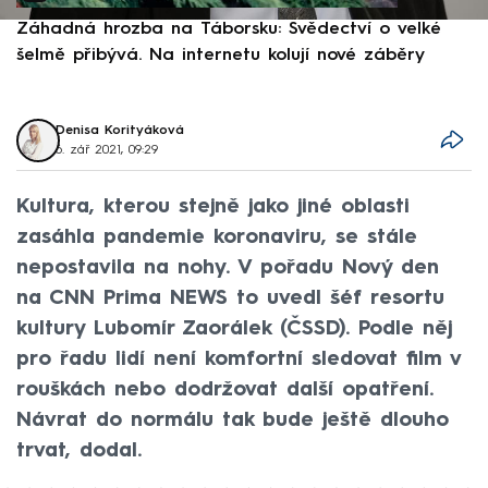
Záhadná hrozba na Táborsku: Svědectví o velké
S
šelmě přibývá. Na internetu kolují nové záběry
d
Denisa Korityáková
6. zář 2021, 09:29
Kultura, kterou stejně jako jiné oblasti
zasáhla pandemie koronaviru, se stále
nepostavila na nohy. V pořadu Nový den
na CNN Prima NEWS to uvedl šéf resortu
kultury Lubomír Zaorálek (ČSSD). Podle něj
pro řadu lidí není komfortní sledovat film v
rouškách nebo dodržovat další opatření.
Návrat do normálu tak bude ještě dlouho
trvat, dodal.