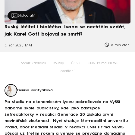
8
fotografií
Ruský léčitel i bioléčba. Ivana se nechtěla vzdát,
jak Karel Gott bojoval se smrtí?
6 min čtení
5. zář 2021, 17:41
Lubomír Zaorálek
roušky
ČSSD
CNN Prima NEWS
opatření
Denisa Korityáková
Po studiu na ekonomickém lyceu pokračovala na Vyšší
odborné škole publicistiky, kde jako zástupce
šéfredaktorky v redakci Generace 20 získala první
novinářské zkušenosti. Nyní studuje Metropolitní univerzitu
Praha, obor Mediální studia. V redakci CNN Prima NEWS
působí už třetím rokem a věnuje se převážně domácímu