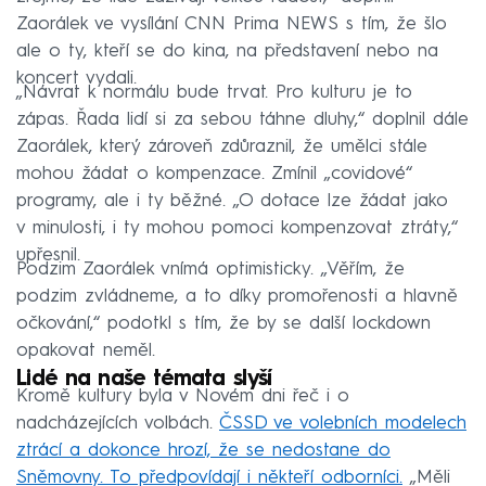
Zaorálek ve vysílání CNN Prima NEWS s tím, že šlo
ale o ty, kteří se do kina, na představení nebo na
koncert vydali.
„Návrat k normálu bude trvat. Pro kulturu je to
zápas. Řada lidí si za sebou táhne dluhy,“ doplnil dále
Zaorálek, který zároveň zdůraznil, že umělci stále
mohou žádat o kompenzace. Zmínil „covidové“
programy, ale i ty běžné. „O dotace lze žádat jako
v minulosti, i ty mohou pomoci kompenzovat ztráty,“
upřesnil.
Podzim Zaorálek vnímá optimisticky. „Věřím, že
podzim zvládneme, a to díky promořenosti a hlavně
očkování,“ podotkl s tím, že by se další lockdown
opakovat neměl.
Lidé na naše témata slyší
Kromě kultury byla v Novém dni řeč i o
nadcházejících volbách.
ČSSD ve volebních modelech
ztrácí a dokonce hrozí, že se nedostane do
Sněmovny. To předpovídají i někteří odborníci.
„Měli