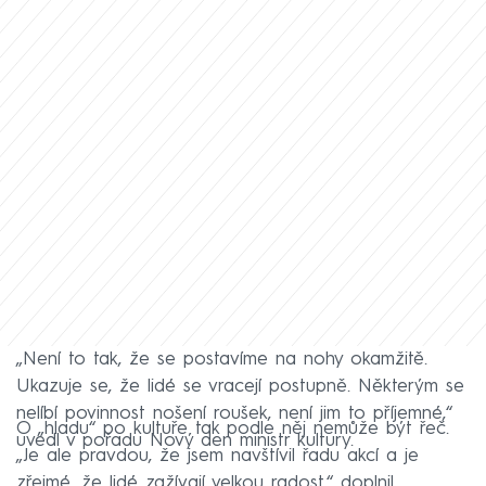
„Není to tak, že se postavíme na nohy okamžitě.
Ukazuje se, že lidé se vracejí postupně. Některým se
nelíbí povinnost nošení roušek, není jim to příjemné,“
O „hladu“ po kultuře tak podle něj nemůže být řeč.
uvedl v pořadu Nový den ministr kultury.
„Je ale pravdou, že jsem navštívil řadu akcí a je
zřejmé, že lidé zažívají velkou radost,“ doplnil