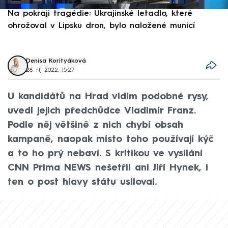
Na pokraji tragédie: Ukrajinské letadlo, které
P
ohrožoval v Lipsku dron, bylo naložené municí
e
Denisa Korityáková
28. říj 2022, 15:27
U kandidátů na Hrad vidím podobné rysy,
uvedl jejich předchůdce Vladimír Franz.
Podle něj většině z nich chybí obsah
kampaně, naopak místo toho používají kýč
a to ho prý nebaví. S kritikou ve vysílání
CNN Prima NEWS nešetřil ani Jiří Hynek, i
ten o post hlavy státu usiloval.