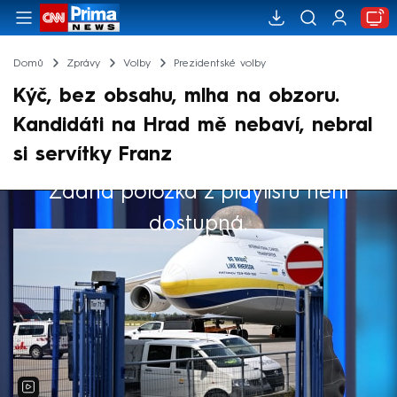
Domů
Zprávy
Volby
Prezidentské volby
Kýč, bez obsahu, mlha na obzoru.
Kandidáti na Hrad mě nebaví, nebral
si servítky Franz
Žádná položka z playlistu není
Výběr redakce
dostupná.