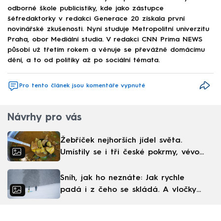
odborné škole publicistiky, kde jako zástupce
šéfredaktorky v redakci Generace 20 získala první
novinářské zkušenosti. Nyní studuje Metropolitní univerzitu
Praha, obor Mediální studia. V redakci CNN Prima NEWS
působí už třetím rokem a věnuje se převážně domácímu
dění, a to od politiky až po sociální témata.
Pro tento článek jsou komentáře vypnuté
Návrhy pro vás
Žebříček nejhorších jídel světa.
Umístily se i tři české pokrmy, vévodí
skandinávská kuchyně
Sníh, jak ho neznáte: Jak rychle
padá i z čeho se skládá. A vločky
nejsou bílé