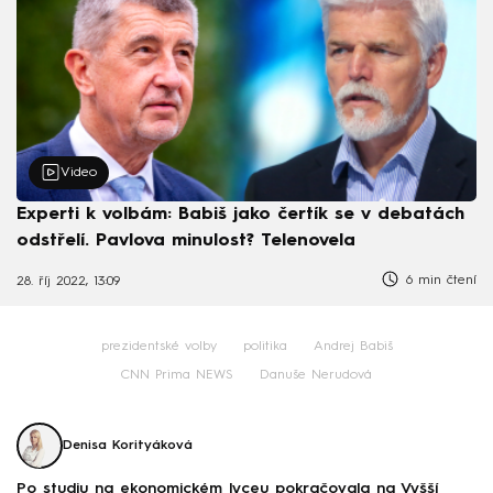
Video
Experti k volbám: Babiš jako čertík se v debatách
odstřelí. Pavlova minulost? Telenovela
6 min čtení
28. říj 2022, 13:09
prezidentské volby
politika
Andrej Babiš
CNN Prima NEWS
Danuše Nerudová
Denisa Korityáková
Po studiu na ekonomickém lyceu pokračovala na Vyšší