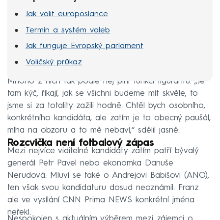
Jak volit europoslance
Termín a systém voleb
Jak funguje Evropský parlament
Voličský průkaz
Mnoho z nich tak podle něj plní funkci figurantů. „Je
tam kýč, říkají, jak se všichni budeme mít skvěle, to
jsme si za totality zažili hodně. Chtěl bych osobního,
konkrétního kandidáta, ale zatím je to obecný paušál,
mlha na obzoru a to mě nebaví,“ sdělil jasně.
Rozcvička není fotbalový zápas
Mezi nejvíce viditelné kandidáty zatím patří bývalý
generál Petr Pavel nebo ekonomka Danuše
Nerudová. Mluví se také o Andrejovi Babišovi (ANO),
ten však svou kandidaturu dosud neoznámil. Franz
ale ve vysílání CNN Prima NEWS konkrétní jména
neřekl.
Nespokojen s aktuálním výběrem mezi zájemci o