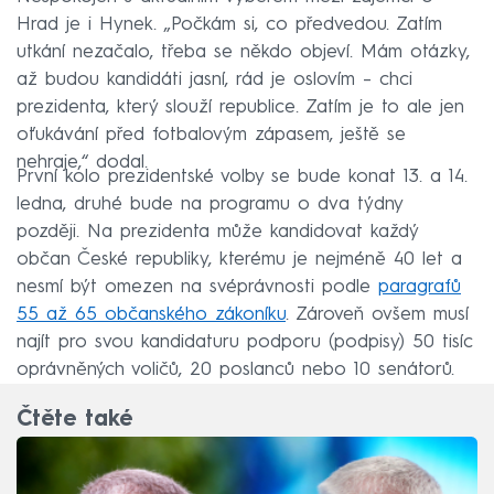
Hrad je i Hynek. „Počkám si, co předvedou. Zatím
utkání nezačalo, třeba se někdo objeví. Mám otázky,
až budou kandidáti jasní, rád je oslovím – chci
prezidenta, který slouží republice. Zatím je to ale jen
oťukávání před fotbalovým zápasem, ještě se
nehraje,“ dodal.
První kolo prezidentské volby se bude konat 13. a 14.
ledna, druhé bude na programu o dva týdny
později. Na prezidenta může kandidovat každý
občan České republiky, kterému je nejméně 40 let a
nesmí být omezen na svéprávnosti podle
paragrafů
55 až 65 občanského zákoníku
. Zároveň ovšem musí
najít pro svou kandidaturu podporu (podpisy) 50 tisíc
oprávněných voličů, 20 poslanců nebo 10 senátorů.
Čtěte také