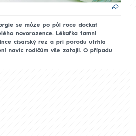
orgie se může po půl roce dočkat
elého novorozence. Lékařka tamní
nce císařský řez a při porodu utrhla
ení navíc rodičům vše zatajil. O případu