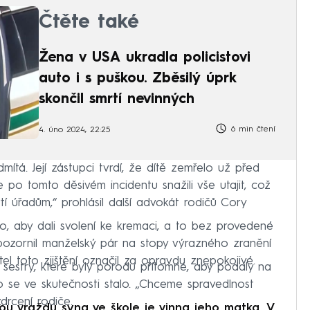
Čtěte také
Žena v USA ukradla policistovi
auto i s puškou. Zběsilý úprk
skončil smrtí nevinných
6 min čtení
4. úno 2024, 22:25
ítá. Její zástupci tvrdí, že dítě zemřelo už před
 po tomto děsivém incidentu snažili vše utajit, což
rtí úřadům,“ prohlásil další advokát rodičů Cory
, aby dali svolení ke kremaci, a to bez provedené
upozornil manželský pár na stopy výrazného zranění
el toto zjištění označil za opravdu znepokojivé.
sestry, které byly porodu přítomné, aby podaly na
o se ve skutečnosti stalo. „Chceme spravedlnost
zdrcení rodiče.
vraždu syna ve škole je vinna jeho matka. V