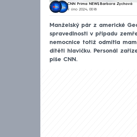
CNN Prima NEWS
,
Barbora Zychová
9. úno 2024, 00:18
Manželský pár z americké Ge
spravedlnosti v případu zemř
nemocnice totiž odmítla mami
dítěti hlavičku. Personál zaříz
píše CNN.