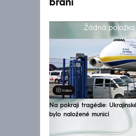
brání
Žádná položka z
Výběr redakce
Video
Na pokraji tragédie: Ukrajinsk
bylo naložené municí