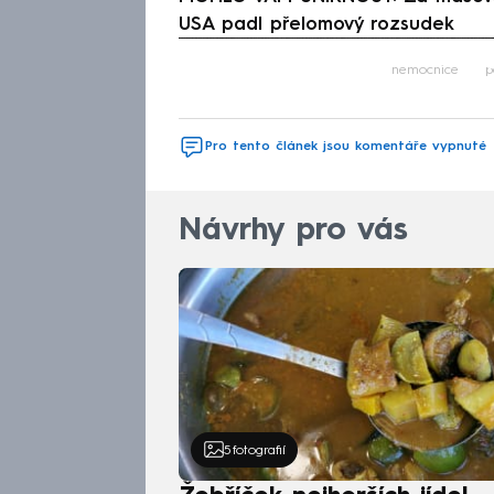
USA padl přelomový rozsudek
Fa
nemocnice
p
Pro tento článek jsou komentáře vypnuté
Návrhy pro vás
5
fotografií