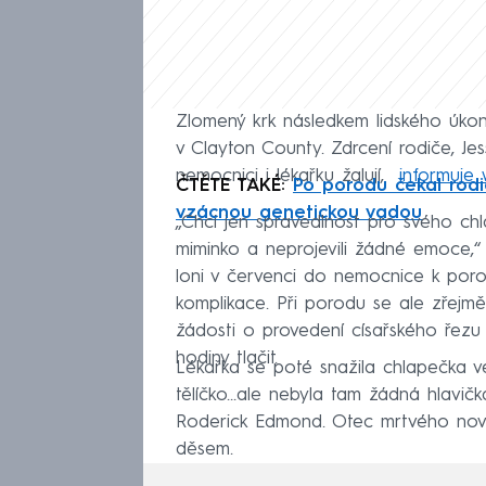
Zlomený krk následkem lidského úko
v Clayton County. Zdrcení rodiče, Je
nemocnici i lékařku žalují,
informuj
ČTĚTE TAKÉ:
Po porodu čekal rodič
vzácnou genetickou vadou
„Chci jen spravedlnost pro svého chl
miminko a neprojevili žádné emoce,“ 
loni v červenci do nemocnice k poro
komplikace. Při porodu se ale zřejmě
žádosti o provedení císařského řezu lé
hodiny tlačit.
Lékařka se poté snažila chlapečka ve
tělíčko…ale nebyla tam žádná hlavičk
Roderick Edmond. Otec mrtvého nov
děsem.