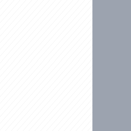
ideo
kat migranty do Česka? Sami by odešli, tvrdí exp
ické sebevraždě