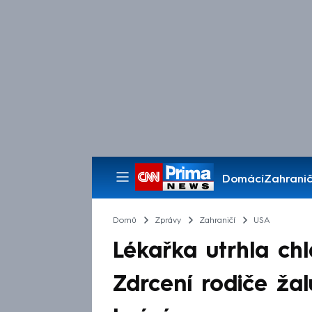
Domácí
Zahranič
Pořady
Domů
Zprávy
Zahraničí
USA
Lékařka utrhla chl
Zdrcení rodiče žal