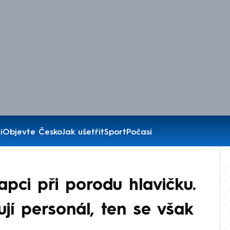
í
Objevte Česko
Jak ušetřit
Sport
Počasí
apci při porodu hlavičku.
ují personál, ten se však