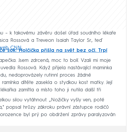
nu – k takovému závěru došel úřad soudního lékaře
ssica Rossová a Treveon Isaiah Taylor Sr., teď
e web CNN
.
e šok: Holčička přišla na svět bez očí. Trpí
apečka. Jsem zdrcená, moc to bolí. Vzali mi moje
uvedla Rossová. Když přijela nastávající maminka
du, nedoprovázely rutinní proces žádné
 ramínka dítěte zasekla o stydkou kost matky. Její
kařka zamítla a místo toho ji nutila další tři
lkou silou vytáhnout. „Nožičky vyšly ven, poté
a," popsal hrůzy zákroku právní zástupce rodičů
orozence byl prý po obdržení zprávy paralyzován