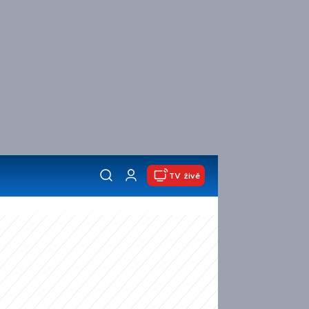
TV živě