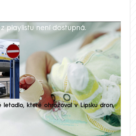
 playlistu není dostupná.
V
é letadlo, které ohrožoval v Lipsku dron,
Přilá
polit