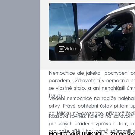
Video
Nemocnice ale jakékoli pochybení odm
porodem. „Zdravotníci v nemocnici se
se vlastně stalo, a ani nenahlásili úm
Lynch.
Vedení nemocnice na rodiče naléhalo
pitvy. Právě pohřební ústav přitom 
na tělíčku novorozence, přičemž ředit
Rossová rovněž naléhá na zdravotní 
příslušných úřadech zprávu o tom, c
pro naše dítě. Lhali nám,“ zdůraznili 
MOHLO VÁM UNIKNOUT: Za masovou 