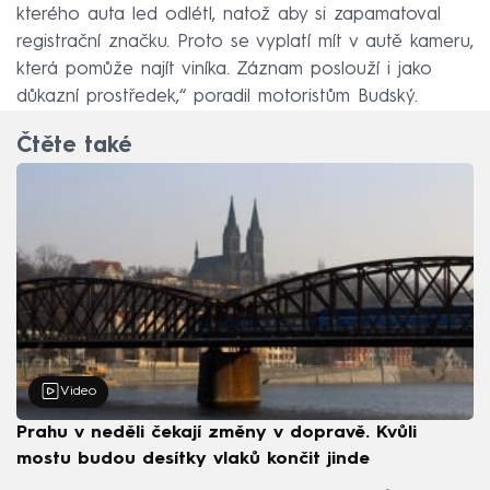
kterého auta led odlétl, natož aby si zapamatoval
registrační značku. Proto se vyplatí mít v autě kameru,
která pomůže najít viníka. Záznam poslouží i jako
důkazní prostředek,“ poradil motoristům Budský.
Čtěte také
Video
Prahu v neděli čekají změny v dopravě. Kvůli
mostu budou desítky vlaků končit jinde