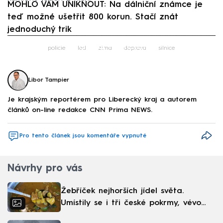
MOHLO VÁM UNIKNOUT: Na dálniční známce je
teď možné ušetřit 800 korun. Stačí znát
jednoduchý trik
Failed to fetch
policie
led
zima
doprava
silnice
Libor Tampier
Je krajským reportérem pro Liberecký kraj a autorem
článků on-line redakce CNN Prima NEWS.
Pro tento článek jsou komentáře vypnuté
Návrhy pro vás
Žebříček nejhorších jídel světa.
Umístily se i tři české pokrmy, vévodí
skandinávská kuchyně