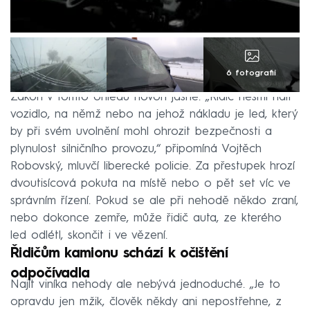
6 fotografií
Zákon v tomto ohledu hovoří jasně. „Řidič nesmí řídit
vozidlo, na němž nebo na jehož nákladu je led, který
by při svém uvolnění mohl ohrozit bezpečnosti a
plynulost silničního provozu,“ připomíná Vojtěch
Robovský, mluvčí liberecké policie. Za přestupek hrozí
dvoutisícová pokuta na místě nebo o pět set víc ve
správním řízení. Pokud se ale při nehodě někdo zraní,
nebo dokonce zemře, může řidič auta, ze kterého
led odlétl, skončit i ve vězení.
Řidičům kamionu schází k očištění
odpočívadla
Najít viníka nehody ale nebývá jednoduché. „Je to
opravdu jen mžik, člověk někdy ani nepostřehne, z