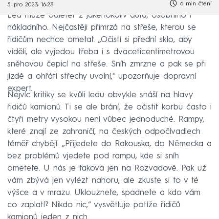
6 min čtení
5. pro 2023, 16:23
Led může odletět z jakéhokoliv auta, osobního i
nákladního. Nejčastěji přimrzá na střeše, kterou se
řidičům nechce ometat. „Očistí si přední sklo, aby
viděli, ale vyjedou třeba i s dvaceticentimetrovou
sněhovou čepicí na střeše. Sníh zmrzne a pak se při
jízdě a ohřátí střechy uvolní," upozorňuje dopravní
expert.
Nejvíc kritiky se kvůli ledu obvykle snáší na hlavy
řidičů kamionů. Ti se ale brání, že očistit korbu často i
čtyři metry vysokou není vůbec jednoduché. Rampy,
které znají ze zahraničí, na českých odpočívadlech
téměř chybějí. „Přijedete do Rakouska, do Německa a
bez problémů vjedete pod rampu, kde si sníh
ometete. U nás je taková jen na Rozvadově. Pak už
vám zbývá jen vylézt nahoru, ale zkuste si to v té
výšce a v mrazu. Uklouznete, spadnete a kdo vám
co zaplatí? Nikdo nic,“ vysvětluje potíže řidičů
kamionů jeden z nich.