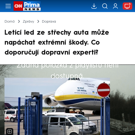
Domů
Zprávy
Doprava
Letící led ze střechy auta může
napáchat extrémní škody. Co
doporučují dopravní experti?
Žádná položka z playlistu není
Výběr redakce
dostupná.