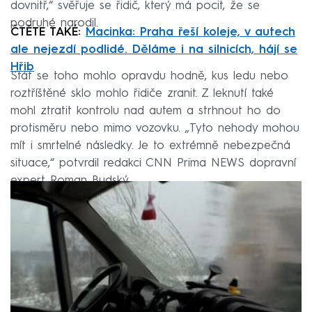
dovnitř,“ svěřuje se řidič, který má pocit, že se
podruhé narodil.
ČTĚTE TAKÉ:
Macinka: Praha řeší koleje, v autech
ale nejezdí podlidé. Děláme i na silnicích, hájí se
Hřib
Stát se toho mohlo opravdu hodně, kus ledu nebo
roztříštěné sklo mohlo řidiče zranit. Z leknutí také
mohl ztratit kontrolu nad autem a strhnout ho do
protisměru nebo mimo vozovku. „Tyto nehody mohou
mít i smrtelné následky. Je to extrémně nebezpečná
situace,“ potvrdil redakci CNN Prima NEWS dopravní
expert Roman Budský.