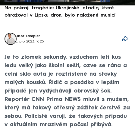
Na pokraji tragédie: Ukrajinské letadlo, které
P
ohrožoval v Lipsku dron, bylo naložené municí
e
Libor Tampier
6. pro 2023, 16:25
Je to zlomek sekundy, vzduchem letí kus
ledu velký jako školní sešit, ozve se rána a
čelní sklo auta je roztříštěné na stovky
malých kousků. Řidič a posádka v lepším
případě jen vydýchávají obrovský šok.
Reportér CNN Prima NEWS mluvil s mužem,
který má takový otřesný zážitek čerstvě za
sebou. Policisté varují, že takových případu
v aktuálním mrazivém počasí přibývá.