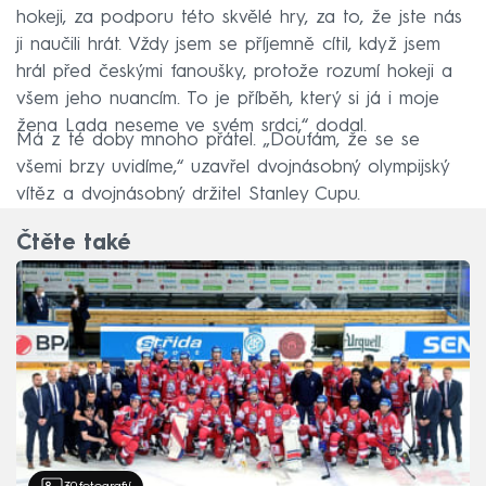
hokeji, za podporu této skvělé hry, za to, že jste nás
ji naučili hrát. Vždy jsem se příjemně cítil, když jsem
hrál před českými fanoušky, protože rozumí hokeji a
všem jeho nuancím. To je příběh, který si já i moje
žena Lada neseme ve svém srdci,“ dodal.
Má z té doby mnoho přátel. „Doufám, že se se
všemi brzy uvidíme,“ uzavřel dvojnásobný olympijský
vítěz a dvojnásobný držitel Stanley Cupu.
Čtěte také