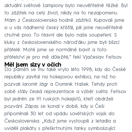
aktuální světové šampiony bylo neuvěřitelně těžké. Byl
to zážitek na celý život, nikdy na to nezapomenu.
Mám z Československa hodně zážitků. Kupovali jsme
si u vás nádherný český křišťál, pili jsme neuvěřitelně
chutné pivo. To hlavní ale bylo naše soupeření. S
kluky z československého nároďáku jsme byli blízcí
přátelé. Mohli jsme se normálně bavit a toto
přátelství je pro mě důležité,“ řekl Vjačeslav Fetisov.
Měl jsem slzy v očích
Do paměti se mu také vrylo léto 1998, kdy do České
republiky zavítal na hokejovou exhibici, na niž ho
pozvali Jaromír Jágr a Dominik Hašek. Tehdy proti
sobě stály česká reprezentace a výběr světa. Fetisov
byl jedním ze tří ruských hokejistů, kteří obdrželi
pozvání. Zápas se konal v době, kdy si Češi
připomínali 30 let od vpádu sovětských vojsk do
Československa. „Když jsme vystoupili z letadla a
uviděli plakáty s přeškrtnutými tanky symbolizující