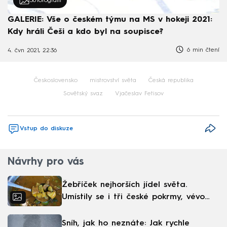
30
fotografií
GALERIE: Vše o českém týmu na MS v hokeji 2021:
Kdy hráli Češi a kdo byl na soupisce?
6 min čtení
4. čvn 2021, 22:36
Československo
mistrovství světa
Česká republika
Sovětský svaz
Vjačeslav Fetisov
Vstup do diskuze
Návrhy pro vás
Žebříček nejhorších jídel světa.
Umístily se i tři české pokrmy, vévodí
skandinávská kuchyně
Sníh, jak ho neznáte: Jak rychle