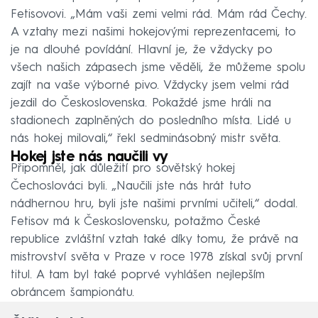
Fetisovovi. „Mám vaši zemi velmi rád. Mám rád Čechy.
A vztahy mezi našimi hokejovými reprezentacemi, to
je na dlouhé povídání. Hlavní je, že vždycky po
všech našich zápasech jsme věděli, že můžeme spolu
zajít na vaše výborné pivo. Vždycky jsem velmi rád
jezdil do Československa. Pokaždé jsme hráli na
stadionech zaplněných do posledního místa. Lidé u
nás hokej milovali,“ řekl sedminásobný mistr světa.
Hokej jste nás naučili vy
Připomněl, jak důležití pro sovětský hokej
Čechoslováci byli. „Naučili jste nás hrát tuto
nádhernou hru, byli jste našimi prvními učiteli,“ dodal.
Fetisov má k Československu, potažmo České
republice zvláštní vztah také díky tomu, že právě na
mistrovství světa v Praze v roce 1978 získal svůj první
titul. A tam byl také poprvé vyhlášen nejlepším
obráncem šampionátu.