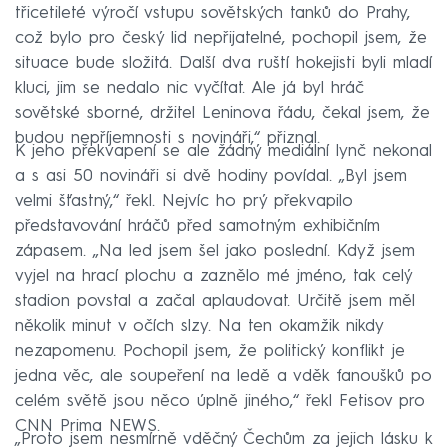
třicetileté výročí vstupu sovětských tanků do Prahy,
což bylo pro český lid nepřijatelné, pochopil jsem, že
situace bude složitá. Další dva ruští hokejisti byli mladí
kluci, jim se nedalo nic vyčítat. Ale já byl hráč
sovětské sborné, držitel Leninova řádu, čekal jsem, že
budou nepříjemnosti s novináři,“ přiznal.
K jeho překvapení se ale žádný mediální lynč nekonal
a s asi 50 novináři si dvě hodiny povídal. „Byl jsem
velmi šťastný,“ řekl. Nejvíc ho prý překvapilo
představování hráčů před samotným exhibičním
zápasem. „Na led jsem šel jako poslední. Když jsem
vyjel na hrací plochu a zaznělo mé jméno, tak celý
stadion povstal a začal aplaudovat. Určitě jsem měl
několik minut v očích slzy. Na ten okamžik nikdy
nezapomenu. Pochopil jsem, že politický konflikt je
jedna věc, ale soupeření na ledě a vděk fanoušků po
celém světě jsou něco úplně jiného,“ řekl Fetisov pro
CNN Prima NEWS.
„Proto jsem nesmírně vděčný Čechům za jejich lásku k