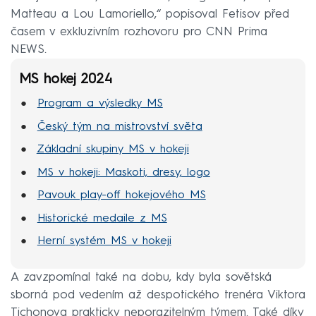
Matteau a Lou Lamoriello,“ popisoval Fetisov před
časem v exkluzivním rozhovoru pro CNN Prima
NEWS.
MS hokej 2024
Program a výsledky MS
Český tým na mistrovství světa
Základní skupiny MS v hokeji
MS v hokeji: Maskoti, dresy, logo
Pavouk play-off hokejového MS
Historické medaile z MS
Herní systém MS v hokeji
A zavzpomínal také na dobu, kdy byla sovětská
sborná pod vedením až despotického trenéra Viktora
Tichonova prakticky neporazitelným týmem. Také díky