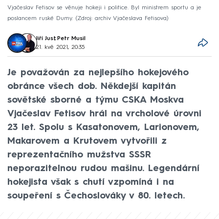
Vjačeslav Fetisov se věnuje hokeji i politice. Byl ministrem sportu a je
poslancem ruské Dumy.
Zdroj: archiv Vjačeslava Fetisova
Jiří Just
,
Petr Musil
21. kvě 2021, 20:35
Je považován za nejlepšího hokejového
obránce všech dob. Někdejší kapitán
sovětské sborné a týmu CSKA Moskva
Vjačeslav Fetisov hrál na vrcholové úrovni
23 let. Spolu s Kasatonovem, Larionovem,
Makarovem a Krutovem vytvořili z
reprezentačního mužstva SSSR
neporazitelnou rudou mašinu. Legendární
hokejista však s chutí vzpomíná i na
soupeření s Čechoslováky v 80. letech.