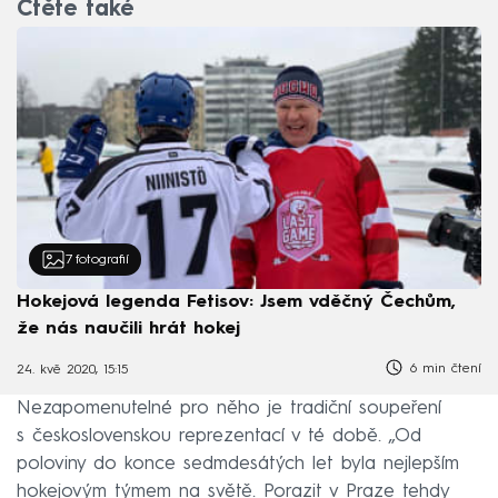
Čtěte také
7
fotografií
Hokejová legenda Fetisov: Jsem vděčný Čechům,
že nás naučili hrát hokej
6 min čtení
24. kvě 2020, 15:15
Nezapomenutelné pro něho je tradiční soupeření
s československou reprezentací v té době. „Od
poloviny do konce sedmdesátých let byla nejlepším
hokejovým týmem na světě. Porazit v Praze tehdy