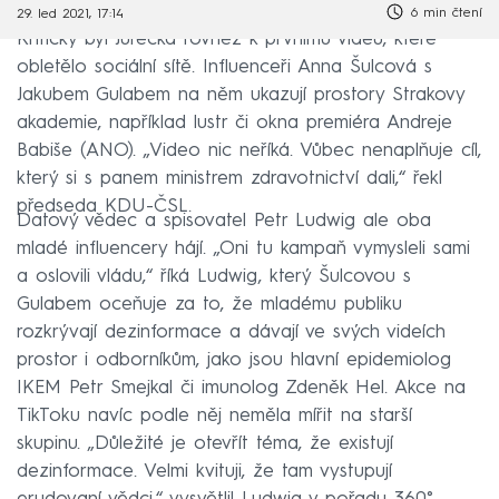
6 min čtení
29. led 2021, 17:14
Kritický byl Jurečka rovněž k prvnímu videu, které
obletělo sociální sítě. Influenceři Anna Šulcová s
Jakubem Gulabem na něm ukazují prostory Strakovy
akademie, například lustr či okna premiéra Andreje
Babiše (ANO). „Video nic neříká. Vůbec nenaplňuje cíl,
který si s panem ministrem zdravotnictví dali,“ řekl
předseda KDU-ČSL.
Datový vědec a spisovatel Petr Ludwig ale oba
mladé influencery hájí. „Oni tu kampaň vymysleli sami
a oslovili vládu,“ říká Ludwig, který Šulcovou s
Gulabem oceňuje za to, že mladému publiku
rozkrývají dezinformace a dávají ve svých videích
prostor i odborníkům, jako jsou hlavní epidemiolog
IKEM Petr Smejkal či imunolog Zdeněk Hel. Akce na
TikToku navíc podle něj neměla mířit na starší
skupinu. „Důležité je otevřít téma, že existují
dezinformace. Velmi kvituji, že tam vystupují