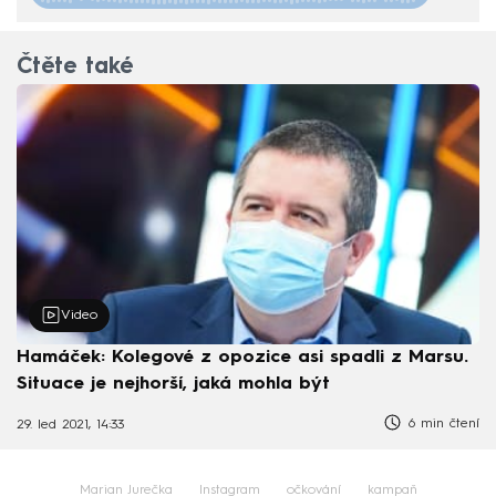
Čtěte také
Video
Hamáček: Kolegové z opozice asi spadli z Marsu.
Situace je nejhorší, jaká mohla být
6 min čtení
29. led 2021, 14:33
Marian Jurečka
Instagram
očkování
kampaň