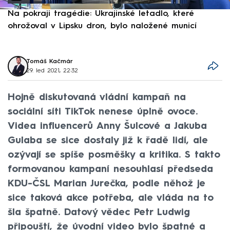
Na pokraji tragédie: Ukrajinské letadlo, které
P
ohrožoval v Lipsku dron, bylo naložené municí
e
Tomáš Kačmár
29. led 2021, 22:32
Hojně diskutovaná vládní kampaň na
sociální síti TikTok nenese úplně ovoce.
Videa influencerů Anny Šulcové a Jakuba
Gulaba se sice dostaly již k řadě lidí, ale
ozývají se spíše posměšky a kritika. S takto
formovanou kampaní nesouhlasí předseda
KDU-ČSL Marian Jurečka, podle něhož je
sice taková akce potřeba, ale vláda na to
šla špatně. Datový vědec Petr Ludwig
připouští, že úvodní video bylo špatné a