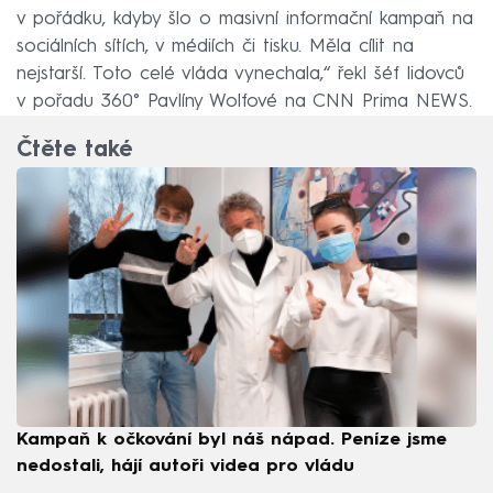
v pořádku, kdyby šlo o masivní informační kampaň na
sociálních sítích, v médiích či tisku. Měla cílit na
nejstarší. Toto celé vláda vynechala,“ řekl šéf lidovců
v pořadu 360° Pavlíny Wolfové na CNN Prima NEWS.
Čtěte také
Kampaň k očkování byl náš nápad. Peníze jsme
nedostali, hájí autoři videa pro vládu