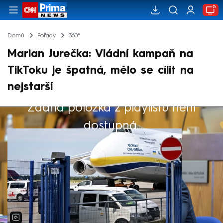
Domů
Pořady
360°
Marian Jurečka: Vládní kampaň na
TikToku je špatná, mělo se cílit na
nejstarší
Žádná položka z playlistu není
Výběr redakce
dostupná.