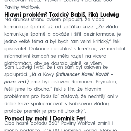
erudovaní vědci,“ vysvětlil Ludwig v pořadu 360°
Pavlíny Wolfové.
Hlavní problém? Toxický Babiš, říká Ludwig
Na druhou stranu ovšem připouští, že vláda
komunikuje špatně už od začátku krize. „Že vláda
komunikuje špatně a dokáže i šířit dezinformace, je
jedno velké téma a byl bych tam velmi kritický,“ řekl
spisovatel. Dokonce i souhlasí s Jurečkou, že mediální
informativní kampaň se měla rozjet na vícero
platformách, aby se dostala úplně ke všem.
Sám Ludwig tvrdí, že i on sám byl osloven ke
spolupráci. „Já a Kovy
(influencer Karel Kovář –
pozn. red.)
jsme byli osloveni Romanem Prymulou,
řešili jsme to dlouho,“ řekl s tím, že hlavním
problémem pro řadu lidí zůstává, že nechtějí ani v
době krize spolupracovat s Babišovou vládou,
protože premiér je pro ně „toxický“.
Pomoci by mohl i Dominik Feri
Oba hosté pořadu 360° Pavlíny Wolfové zmínili i
jméno poslance TOP 09 Dominika Feriho, který je