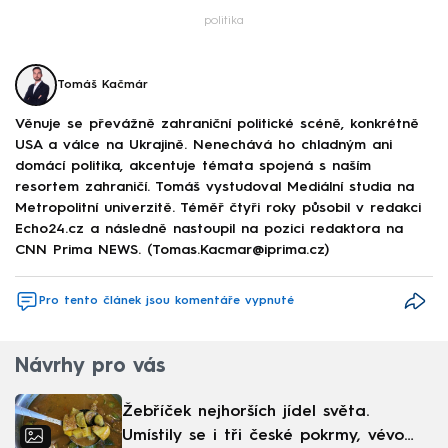
politika
Tomáš Kačmár
Věnuje se převážně zahraniční politické scéně, konkrétně
USA a válce na Ukrajině. Nenechává ho chladným ani
domácí politika, akcentuje témata spojená s naším
resortem zahraničí. Tomáš vystudoval Mediální studia na
Metropolitní univerzitě. Téměř čtyři roky působil v redakci
Echo24.cz a následně nastoupil na pozici redaktora na
CNN Prima NEWS. (Tomas.Kacmar@iprima.cz)
Pro tento článek jsou komentáře vypnuté
Návrhy pro vás
Žebříček nejhorších jídel světa.
Umístily se i tři české pokrmy, vévodí