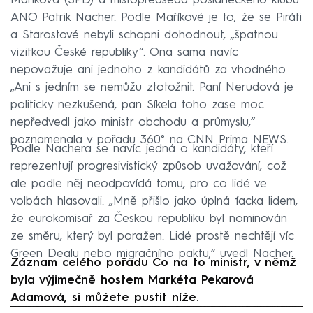
Maříková (SPD) a místopředseda poslaneckého klubu
ANO Patrik Nacher. Podle Maříkové je to, že se Piráti
a Starostové nebyli schopni dohodnout, „špatnou
vizitkou České republiky“. Ona sama navíc
nepovažuje ani jednoho z kandidátů za vhodného.
„Ani s jedním se nemůžu ztotožnit. Paní Nerudová je
politicky nezkušená, pan Síkela toho zase moc
nepředvedl jako ministr obchodu a průmyslu,“
poznamenala v pořadu 360° na CNN Prima NEWS.
Podle Nachera se navíc jedná o kandidáty, kteří
reprezentují progresivistický způsob uvažování, což
ale podle něj neodpovídá tomu, pro co lidé ve
volbách hlasovali. „Mně přišlo jako úplná facka lidem,
že eurokomisař za Českou republiku byl nominován
ze směru, který byl poražen. Lidé prostě nechtějí víc
Green Dealu nebo migračního paktu,“ uvedl Nacher.
Záznam celého pořadu Co na to ministr, v němž
byla výjimečně hostem Markéta Pekarová
Adamová, si můžete pustit níže.