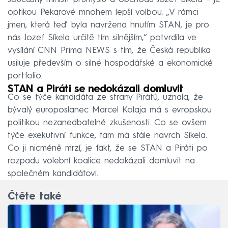
optikou Pekarové mnohem lepší volbou. „V rámci
jmen, která teď byla navržena hnutím STAN, je pro
nás Jozef Síkela určitě tím silnějším,“ potvrdila ve
vysílání CNN Prima NEWS s tím, že Česká republika
usiluje především o silné hospodářské a ekonomické
portfolio.
STAN a Piráti se nedokázali domluvit
Co se týče kandidáta ze strany Pirátů, uznala, že
bývalý europoslanec Marcel Kolaja má s evropskou
politikou nezanedbatelné zkušenosti. Co se ovšem
týče exekutivní funkce, tam má stále navrch Síkela.
Co ji nicméně mrzí, je fakt, že se STAN a Piráti po
rozpadu volební koalice nedokázali domluvit na
společném kandidátovi.
Čtěte také