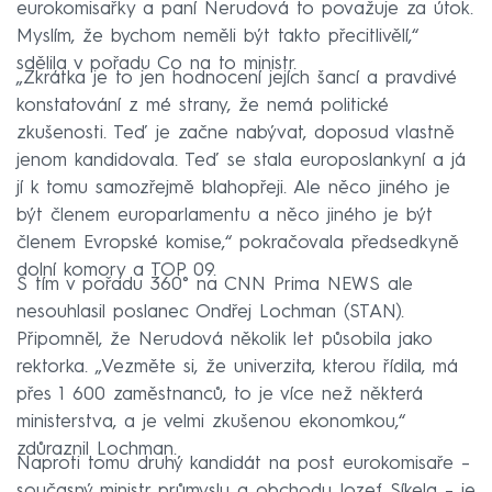
eurokomisařky a paní Nerudová to považuje za útok.
Myslím, že bychom neměli být takto přecitlivělí,“
sdělila v pořadu Co na to ministr.
„Zkrátka je to jen hodnocení jejích šancí a pravdivé
konstatování z mé strany, že nemá politické
zkušenosti. Teď je začne nabývat, doposud vlastně
jenom kandidovala. Teď se stala europoslankyní a já
jí k tomu samozřejmě blahopřeji. Ale něco jiného je
být členem europarlamentu a něco jiného je být
členem Evropské komise,“ pokračovala předsedkyně
dolní komory a TOP 09.
S tím v pořadu 360° na CNN Prima NEWS ale
nesouhlasil poslanec Ondřej Lochman (STAN).
Připomněl, že Nerudová několik let působila jako
rektorka. „Vezměte si, že univerzita, kterou řídila, má
přes 1 600 zaměstnanců, to je více než některá
ministerstva, a je velmi zkušenou ekonomkou,“
zdůraznil Lochman.
Naproti tomu druhý kandidát na post eurokomisaře –
současný ministr průmyslu a obchodu Jozef Síkela – je