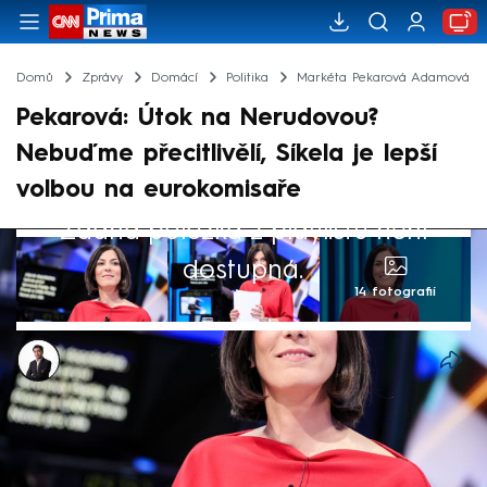
Domů
Zprávy
Domácí
Politika
Markéta Pekarová Adamová
Pekarová: Útok na Nerudovou?
Nebuďme přecitlivělí, Síkela je lepší
volbou na eurokomisaře
Žádná položka z playlistu není
dostupná.
14 fotografií
Viet Tran
Akt. 19. čvn 2024, 22:43
• 19. čvn 2024, 21:22
Na Danuši Nerudovou (STAN) jsem
neútočila. Pouze jsem hodnotila její šance