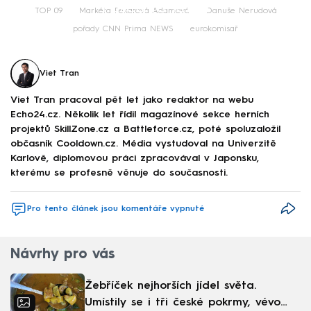
Failed to fetch
TOP 09
Markéta Pekarová Adamová
Danuše Nerudová
pořady CNN Prima NEWS
eurokomisař
Viet Tran
Viet Tran pracoval pět let jako redaktor na webu
Echo24.cz. Několik let řídil magazínové sekce herních
projektů SkillZone.cz a Battleforce.cz, poté spoluzaložil
občasník Cooldown.cz. Média vystudoval na Univerzitě
Karlově, diplomovou práci zpracovával v Japonsku,
kterému se profesně věnuje do současnosti.
Pro tento článek jsou komentáře vypnuté
Návrhy pro vás
Žebříček nejhorších jídel světa.
Umístily se i tři české pokrmy, vévodí