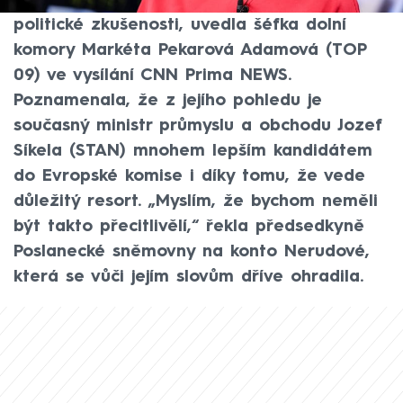
na eurokomisařku a konstatovala, že nemá
politické zkušenosti, uvedla šéfka dolní
komory Markéta Pekarová Adamová (TOP
09) ve vysílání CNN Prima NEWS.
Poznamenala, že z jejího pohledu je
současný ministr průmyslu a obchodu Jozef
Síkela (STAN) mnohem lepším kandidátem
do Evropské komise i díky tomu, že vede
důležitý resort. „Myslím, že bychom neměli
být takto přecitlivělí,“ řekla předsedkyně
Poslanecké sněmovny na konto Nerudové,
která se vůči jejím slovům dříve ohradila.