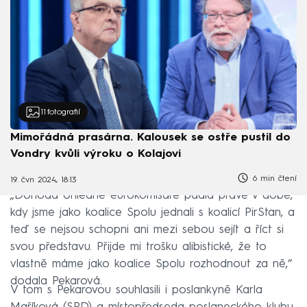
11
fotografií
Mimořádná prasárna. Kalousek se ostře pustil do
Vondry kvůli výroku o Kolajovi
6 min čtení
19. čvn 2024, 18:13
„Dohoda ohledně eurokomisaře padla právě v době,
kdy jsme jako koalice Spolu jednali s koalicí PirStan, a
teď se nejsou schopni ani mezi sebou sejít a říct si
svou představu. Přijde mi trošku alibistické, že to
vlastně máme jako koalice Spolu rozhodnout za ně,“
dodala Pekarová.
V tom s Pekarovou souhlasili i poslankyně Karla