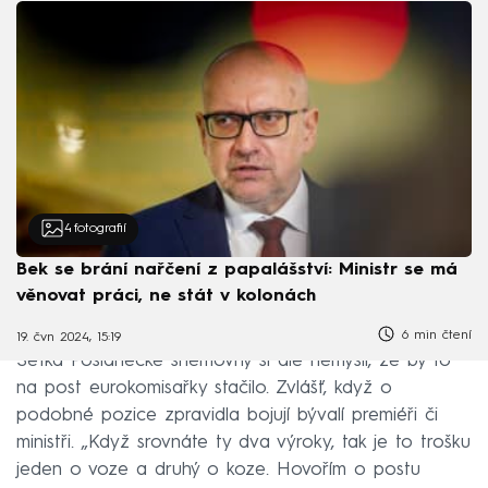
4
fotografií
Bek se brání nařčení z papalášství: Ministr se má
věnovat práci, ne stát v kolonách
6 min čtení
19. čvn 2024, 15:19
Šéfka Poslanecké sněmovny si ale nemyslí, že by to
na post eurokomisařky stačilo. Zvlášť, když o
podobné pozice zpravidla bojují bývalí premiéři či
ministři. „Když srovnáte ty dva výroky, tak je to trošku
jeden o voze a druhý o koze. Hovořím o postu