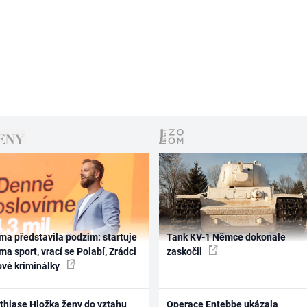
ma představila podzim: startuje
Tank KV-1 Němce dokonale
ma sport, vrací se Polabí, Zrádci
zaskočil
ové kriminálky
thiase Hložka ženy do vztahu
Operace Entebbe ukázala