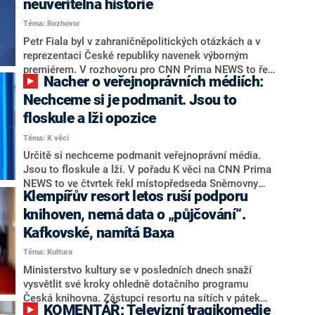
neuvěřitelná historie
předchůdce Martina Baxy (ODS) kvůli mediálním
Téma: Rozhovor
poplatkům.
Petr Fiala byl v zahraničněpolitických otázkách a v
reprezentaci České republiky navenek výborným
premiérem. V rozhovoru pro CNN Prima NEWS to řekl
Nacher o veřejnoprávních médiích:
místopředseda ODS a stínový ministr průmyslu Pavel
Drobil s tím, že by si někdejšího šéfa strany dokázal
Nechceme si je podmanit. Jsou to
představit jako prezidenta. Kromě jiného popsal
floskule a lži opozice
některé chyby, které ODS v minulosti udělala. Jak
Téma: K věci
Drobil hodnotí vnitrostranický rozpor Radima Ivana s
Martinem Baxou či Evou Decroix? A co by podle něj
Určitě si nechceme podmanit veřejnoprávní média.
měl přinést vznik „Modré knihy 2“?
Jsou to floskule a lži. V pořadu K věci na CNN Prima
NEWS to ve čtvrtek řekl místopředseda Sněmovny
Klempířův resort letos ruší podporu
Patrik Nacher (ANO). Reagoval tak na představitele
opozice kritizující vládní koalici za změny, které chce
knihoven, nemá data o „půjčování“.
provést v oblasti financování médií veřejné služby.
Kafkovské, namítá Baxa
Nacher kromě jiného připomněl, co přinesla takzvaná
Téma: Kultura
velká mediální novela předchozího kabinetu.
Ministerstvo kultury se v posledních dnech snaží
vysvětlit své kroky ohledně dotačního programu
Česká knihovna. Zástupci resortu na sítích v pátek
KOMENTÁŘ: Televizní tragikomedie
uvedli, že jde zčásti o „relikt minulosti“ a že tyto