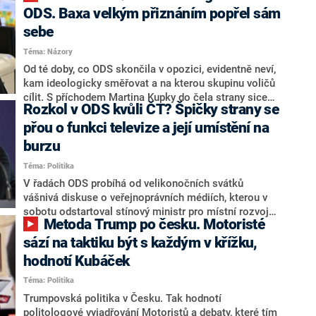
prostředky přemístí jinam. Později ovšem napsali, že
ODS. Baxa velkým přiznáním popřel sám
ministerstvo nemá dostatečná data o efektivitě
sebe
vynaložených prostředků. Ministr Oto Klempíř (za
Téma: Názory
Motoristy) ujistil, že počítá s dotací knihoven i do
budoucna. Odborné svazy varují, že projekt je unikátní
Od té doby, co ODS skončila v opozici, evidentně neví,
a efektivní mechanismus. Do Klempíře se pustil i jeho
kam ideologicky směřovat a na kterou skupinu voličů
předchůdce v čele resortu Martin Baxa (ODS) a další
cílit. S příchodem Martina Kupky do čela strany sice
Rozkol v ODS kvůli ČT? Špičky strany se
představitelé opozice.
na oko uřízla pupeční šňůru od koalice Spolu, jenže
existence více názorových frakcí občanské demokraty
přou o funkci televize a její umístění na
evidentně brzdí v konsolidaci podpory během
burzu
opozičních časů. Tento fenomén zřetelně
Téma: Politika
dokumentuje tragikomedie, kterou ODS předvádí ve
svých postojích k veřejnoprávním médiím.
V řadách ODS probíhá od velikonočních svátků
vášnivá diskuse o veřejnoprávních médiích, kterou v
sobotu odstartoval stínový ministr pro místní rozvoj
Metoda Trump po česku. Motoristé
Radim Ivan výrokem, že by ČT nejvíce prospělo
umístění na burzu. Zatímco od některých
sází na taktiku být s každým v křížku,
spolustraníků získal jednoznačnou podporu, na
hodnotí Kubáček
sociálních sítích přibývá kritika od zástupců dalších
Téma: Politika
opozičních stran. V úterý se k situaci vyjádřil také šéf
ODS a stínový předseda vlády Martin Kupka. Ten
Trumpovská politika v Česku. Tak hodnotí
Ivanovo prohlášení o burze označil za „atraktivní
politologové vyjadřování Motoristů a debaty, které tím