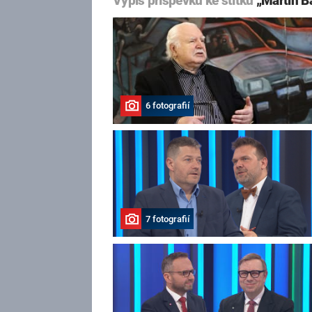
Výpis příspěvků ke štítku
„Martin B
6 fotografií
7 fotografií