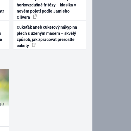
horkovzdušné fritézy – klasika v
atr
novém pojetí podle Jamieho
Olivera
Cukeťák aneb cuketový nákyp na
o
plech s uzeným masem – skvělý
ně
způsob, jak zpracovat přerostlé
cukety
h!