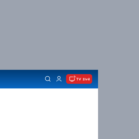
TV živě