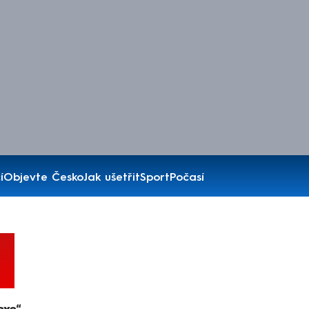
í
Objevte Česko
Jak ušetřit
Sport
Počasí