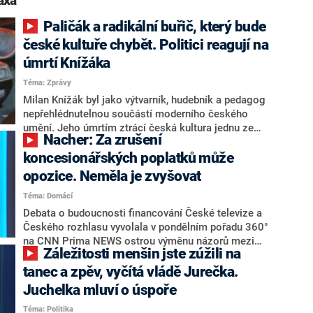
axa“
Paličák a radikální buřič, který bude
české kultuře chybět. Politici reagují na
úmrtí Knížáka
Téma: Zprávy
Milan Knížák byl jako výtvarník, hudebník a pedagog
nepřehlédnutelnou součástí moderního českého
umění. Jeho úmrtím ztrácí česká kultura jednu ze
Nacher: Za zrušení
svých nejvýraznějších osobností. Byť s Knížákovými
názory nemuseli vždy souhlasit, svým dílem i životem
koncesionářských poplatků může
podle nich vždy prokazoval vnitřní svobodu a integritu.
opozice. Neměla je zvyšovat
Shodují se na tom vládní i opoziční politici v reakci na
Téma: Domácí
zprávu o úmrtí někdejšího ředitele Národní galerie a
bývalého rektora Akademie výtvarných umění (AVU),
Debata o budoucnosti financování České televize a
který zemřel v neděli ráno ve věku 86 let.
Českého rozhlasu vyvolala v pondělním pořadu 360°
na CNN Prima NEWS ostrou výměnu názorů mezi
Záležitosti menšin jste zúžili na
místopředsedou Poslanecké sněmovny Patrikem
Nacherem (ANO) a bývalým ministrem kultury
tanec a zpěv, vyčítá vládě Jurečka.
Martinem Baxou (ODS). Zatímco Nacher tvrdil, že
Juchelka mluví o úspoře
současný spor o veřejnoprávní média odstartovalo
Téma: Politika
zvýšení koncesionářských poplatků v době