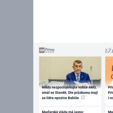
Nikdy nezpochybňujte voliče ANO,
Pri
smál se Staněk. Dle průzkumu mají
Pri
za lídra opozice Babiše
i n
Maďarská vláda má jasno:
Ma