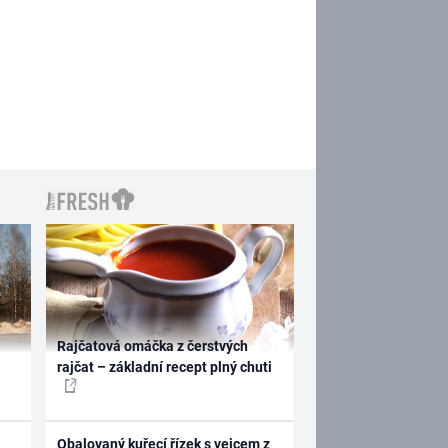
Rajčatová omáčka z čerstvých
rajčat – základní recept plný chuti
Obalovaný kuřecí řízek s vejcem z