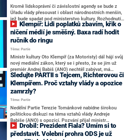
předvolební kampaně za předchozí vlády, Baxa varoval
Kromě lidskoprávní či závislostní agendy se bude z
před ohrožením nezávislosti ČT a ČRo.
Úřadu vlády přesouvat i oblast národnostních menšin,
jež bude spadat pod ministerstvo kultury. Rozhodnutí
Klempíř: Lidi poplatků zbavím, křik o
vlády kritizoval v pořadu 360° na CNN Prima NEWS
exministr práce a sociálních věcí Marian Jurečka
ničení médií je směšný. Baxa radí hodit
(KDU-ČSL). „To si premiér Andrej Babiš (ANO) myslí,
ručník do ringu
že jde o zpěv a tanec?“ nelíbí se mu záměr kabinetu.
Téma: Partie
Současný šéf resortu práce Aleš Juchelka (ANO) však
tvrdí, že změny přinesou úsporu a současně i
Ministr kultury Oto Klempíř (za Motoristy) dál hájí svůj
zefektivnění procesů.
nový mediální zákon, který se i přesto, že se jím už
premiér Andrej Babiš (ANO) nechtěl zabývat, má
Sledujte PARTII s Tejcem, Richterovou či
projednávat v červnu. Klempíř slíbil, že lidi zbaví
poplatků a odmítl zvyšování daní. Podle bývalého
Klempířem. Proč vztahy vlády a opozice
ministra kultury Martina Baxy (ODS) by ale Klempíř měl
zamrzly?
hodit ručník do ringu, protože jeho zákon je paskvil.
Téma: Partie
Uvedl to v Partii Terezie Tománkové na CNN Prima
NEWS.
Nedělní Partie Terezie Tománkové nabídne širokou
politickou diskuzi na téma vztahů vlády Andreje
Babiše (ANO) s opozicí. Pozvání přijal ministr
Drobil: Prezident Fiala? Umím si to
spravedlnosti Jeroným Tejc (nestr. za ANO) či pirátská
poslankyně Olga Richterová. V druhé části se můžete
představit. Volební prohra ODS je už
těšit na duel ministra kultury Oty Klempíře a jeho