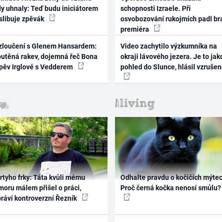
dy uhnaly: Teď budu iniciátorem
schopnosti Izraele. Při
 slibuje zpěvák
osvobozování rukojmích padl br
premiéra
zloučení s Glenem Hansardem:
Video zachytilo výzkumníka na
outěná rakev, dojemná řeč Bona
okraji lávového jezera. Je to jak
zpěv Irglové s Vedderem
pohled do Slunce, hlásil vzruše
rtyho frky: Táta kvůli mému
Odhalte pravdu o kočičích mýtec
oru málem přišel o práci,
Proč černá kočka nenosí smůlu?
práví kontroverzní Řezník