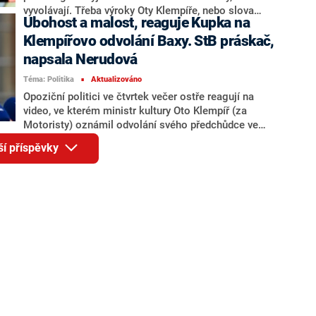
provokaci, která vůbec nedává smysl“.
vyvolávají. Třeba výroky Oty Klempíře, nebo slova
Ubohost a malost, reaguje Kupka na
vládního zmocněnce pro Green Deal Filipa Turka a
jeho stranického šéfa, ministra zahraničí Petra
Klempířovo odvolání Baxy. StB práskač,
Macinky. Podle expertů chce na sebe strana silnými
napsala Nerudová
slovy na sociálních sítích a praním špinavého prádla
Téma: Politika
Aktualizováno
na veřejnosti přitáhnout víc pozornosti. V aktuálních
■
průzkumech veřejného mínění se přitom Motoristé
Opoziční politici ve čtvrtek večer ostře reagují na
opakovaně pohybují těsně kolem pětiprocentní
video, ve kterém ministr kultury Oto Klempíř (za
hranice.
Motoristy) oznámil odvolání svého předchůdce ve
funkci Martina Baxy (ODS) ze správní rady Pražského
ší příspěvky
jara. Šéf ODS Martin Kupka mluví o ubohosti a
malosti, europoslankyně Danuše Nerudová (STAN)
pak Klempíře nazvala „StB práskačem“.