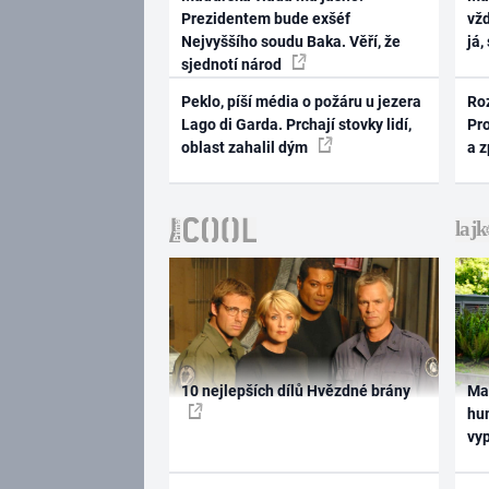
Prezidentem bude exšéf
vž
Nejvyššího soudu Baka. Věří, že
já,
sjednotí národ
Peklo, píší média o požáru u jezera
Ro
Lago di Garda. Prchají stovky lidí,
Pr
oblast zahalil dým
a 
10 nejlepších dílů Hvězdné brány
Ma
hum
vy