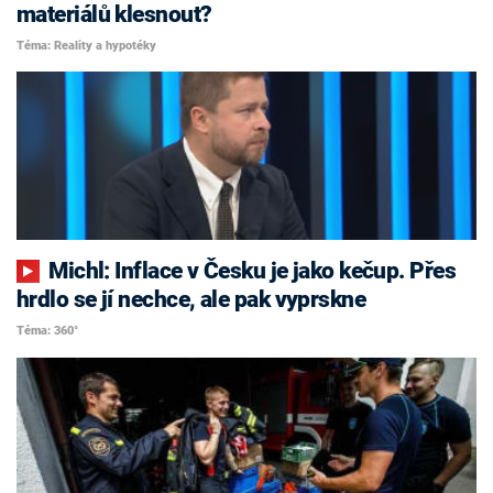
materiálů klesnout?
Téma: Reality a hypotéky
Michl: Inflace v Česku je jako kečup. Přes
hrdlo se jí nechce, ale pak vyprskne
Téma: 360°