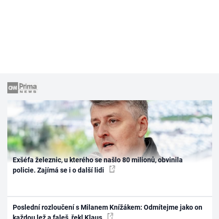
Exšéfa železnic, u kterého se našlo 80 milionů, obvinila
policie. Zajímá se i o další lidi
Poslední rozloučení s Milanem Knížákem: Odmítejme jako on
každou lež a faleš, řekl Klaus