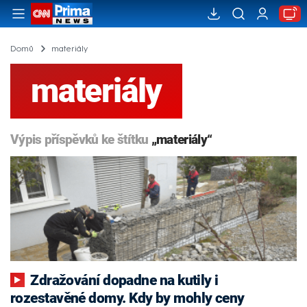
Domů
materiály
materiály
Výpis příspěvků ke štítku
„materiály“
Zdražování dopadne na kutily i
rozestavěné domy. Kdy by mohly ceny