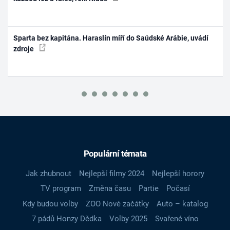
Sparta bez kapitána. Haraslín míří do Saúdské Arábie, uvádí
zdroje
Populární témata
Jak zhubnout
Nejlepší filmy 2024
Nejlepší horory
TV program
Změna času
Partie
Počasí
Kdy budou volby
ZOO Nové začátky
Auto – katalog
7 pádů Honzy Dědka
Volby 2025
Svařené víno