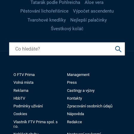
Tatarák podle Pohlreicha
Aloe vera
Pěstování lichořeřišnice
Výpočet ascendentu
Tvarohové knedlíky
Nejlepší palačinky
Švestkový koláč
O FTV Prima
Management
Volná místa
Press
Reklama
Castingy a výzvy
HbbTV
Kontakty
Podmínky užívání
Zpracování osobních údajů
Cookies
Nápověda
Vlastník FTV Prima spol. s
Redakce
r.o.