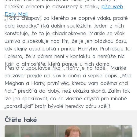
britským princem je odsouzený k zániku,
píše web
Daily Mail
.
„Tomu chlapovi, za kterého se poprvé vdala, prostě
dala kopačky,“ říká dalším soutěžícím. Jeden z nich
konstatuje, že to je chladnokrevné. Markle se však
usmívá a spekuluje nad tím, že je jen otázkou času,
kdy stejný osud potká i prince Harryho. Prohlašuje to
i přesto, že s párem není v kontaktu a nemůže nic
tušit o atmosféře, která panuje u nich doma.
Přesto v upoutávce říká: „Harry je na řadě.“ Markle
na závěr přejde od slov k činům a sepíše dopis. „Milá
Meghan a Harry, první věc, kterou vám oběma chci
říct...“ předčítá do doby, než ukázka skončí. Zatím tak
lze jen spekulovat, co se vlastně chystá pro mnohé
„parazitující“ bratr bývalé herečky páru sdělit.
Čtěte také