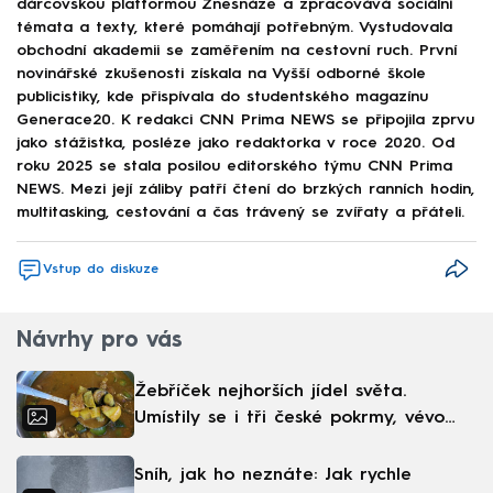
dárcovskou platformou Znesnáze a zpracovává sociální
témata a texty, které pomáhají potřebným. Vystudovala
obchodní akademii se zaměřením na cestovní ruch. První
novinářské zkušenosti získala na Vyšší odborné škole
publicistiky, kde přispívala do studentského magazínu
Generace20. K redakci CNN Prima NEWS se připojila zprvu
jako stážistka, posléze jako redaktorka v roce 2020. Od
roku 2025 se stala posilou editorského týmu CNN Prima
NEWS. Mezi její záliby patří čtení do brzkých ranních hodin,
multitasking, cestování a čas trávený se zvířaty a přáteli.
Vstup do diskuze
Návrhy pro vás
Žebříček nejhorších jídel světa.
Umístily se i tři české pokrmy, vévodí
skandinávská kuchyně
Sníh, jak ho neznáte: Jak rychle