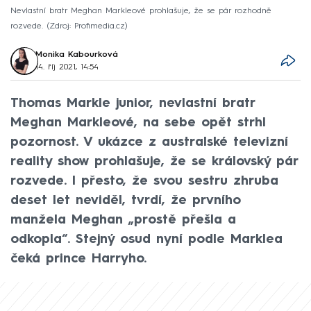
Nevlastní bratr Meghan Markleové prohlašuje, že se pár rozhodně
rozvede.
Zdroj: Profimedia.cz
Monika Kabourková
14. říj 2021, 14:54
Thomas Markle junior, nevlastní bratr
Meghan Markleové, na sebe opět strhl
pozornost. V ukázce z australské televizní
reality show prohlašuje, že se královský pár
rozvede. I přesto, že svou sestru zhruba
deset let neviděl, tvrdí, že prvního
manžela Meghan „prostě přešla a
odkopla“. Stejný osud nyní podle Marklea
čeká prince Harryho.