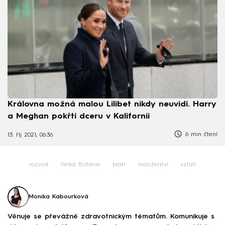
Královna možná malou Lilibet nikdy neuvidí. Harry
a Meghan pokřtí dceru v Kalifornii
6 min čtení
13. říj 2021, 06:36
rozvod
Velká Británie
bratr
manželství
vztah
Monika Kabourková
Věnuje se převážně zdravotnickým tématům. Komunikuje s