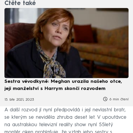
Čtěte také
Sestra vévodkyně: Meghan urazila našeho otce,
její manželství s Harrym skončí rozvodem
6 min čtení
15. bře 2021, 20:23
A další rozvod jí nyní předpovídá i její nevlastní bratr,
se kterým se neviděla zhruba deset let. V upoutávce
na australskou televizní reality show nyní 55letý
montér oken prohlašuje, že vztah jeho sestry s