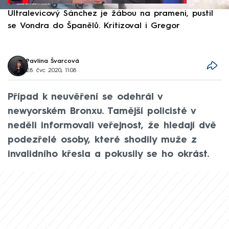
Ultralevicový Sánchez je žábou na prameni, pustil
P
se Vondra do Španělů. Kritizoval i Gregor
F
Pavlína Švarcová
28. čvc 2020, 11:08
Případ k neuvěření se odehrál v
newyorském Bronxu. Tamější policisté v
neděli informovali veřejnost, že hledají dvě
podezřelé osoby, které shodily muže z
invalidního křesla a pokusily se ho okrást.