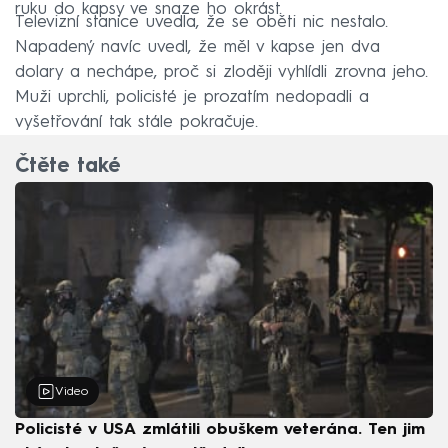
ruku do kapsy ve snaze ho okrást.
Televizní stanice uvedla, že se oběti nic nestalo.
Napadený navíc uvedl, že měl v kapse jen dva
dolary a nechápe, proč si zloději vyhlídli zrovna jeho.
Muži uprchli, policisté je prozatím nedopadli a
vyšetřování tak stále pokračuje.
Čtěte také
Video
Policisté v USA zmlátili obuškem veterána. Ten jim