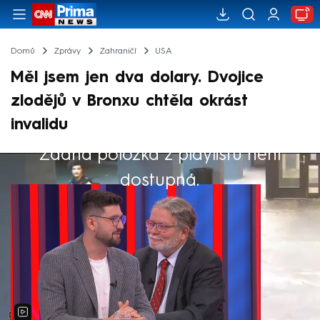
Domů
Zprávy
Zahraničí
USA
Měl jsem jen dva dolary. Dvojice
zlodějů v Bronxu chtěla okrást
invalidu
Žádná položka z playlistu není
Výběr redakce
dostupná.