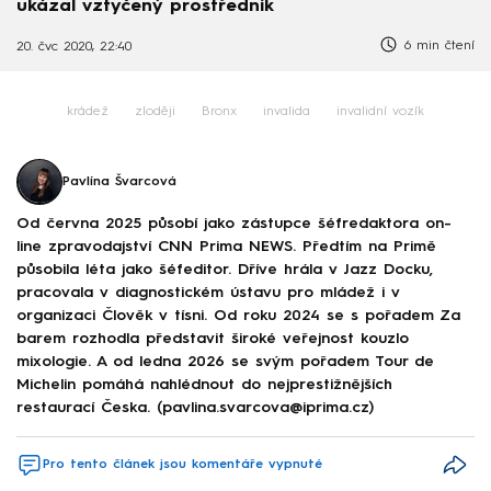
ukázal vztyčený prostředník
6 min čtení
20. čvc 2020, 22:40
krádež
zloději
Bronx
invalida
invalidní vozík
Pavlína Švarcová
Od června 2025 působí jako zástupce šéfredaktora on-
line zpravodajství CNN Prima NEWS. Předtím na Primě
působila léta jako šéfeditor. Dříve hrála v Jazz Docku,
pracovala v diagnostickém ústavu pro mládež i v
organizaci Člověk v tísni. Od roku 2024 se s pořadem Za
barem rozhodla představit široké veřejnost kouzlo
mixologie. A od ledna 2026 se svým pořadem Tour de
Michelin pomáhá nahlédnout do nejprestižnějších
restaurací Česka. (pavlina.svarcova@iprima.cz)
Pro tento článek jsou komentáře vypnuté