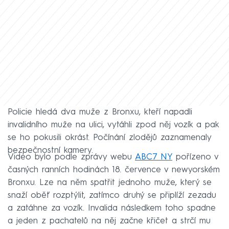
Policie hledá dva muže z Bronxu, kteří napadli
invalidního muže na ulici, vytáhli zpod něj vozík a pak
se ho pokusili okrást. Počínání zlodějů zaznamenaly
bezpečnostní kamery.
Video bylo podle zprávy webu
ABC7 NY
pořízeno v
časných ranních hodinách 18. července v newyorském
Bronxu. Lze na něm spatřit jednoho muže, který se
snaží oběť rozptýlit, zatímco druhý se připlíží zezadu
a zatáhne za vozík. Invalida následkem toho spadne
a jeden z pachatelů na něj začne křičet a strčí mu