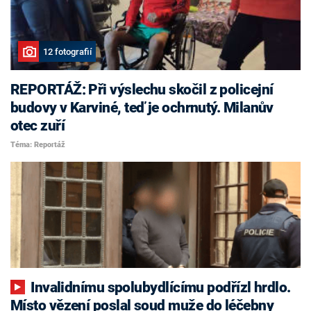
12 fotografií
REPORTÁŽ: Při výslechu skočil z policejní
budovy v Karviné, teď je ochrnutý. Milanův
otec zuří
Téma: Reportáž
Invalidnímu spolubydlícímu podřízl hrdlo.
Místo vězení poslal soud muže do léčebny