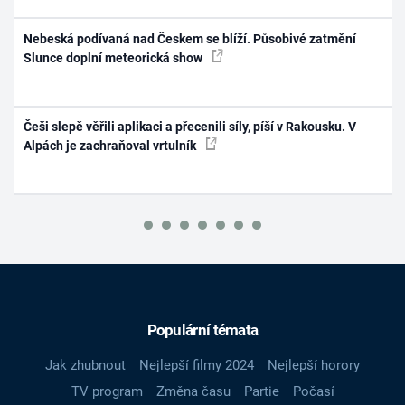
Nebeská podívaná nad Českem se blíží. Působivé zatmění
Slunce doplní meteorická show
Češi slepě věřili aplikaci a přecenili síly, píší v Rakousku. V
Alpách je zachraňoval vrtulník
Populární témata
Jak zhubnout
Nejlepší filmy 2024
Nejlepší horory
TV program
Změna času
Partie
Počasí