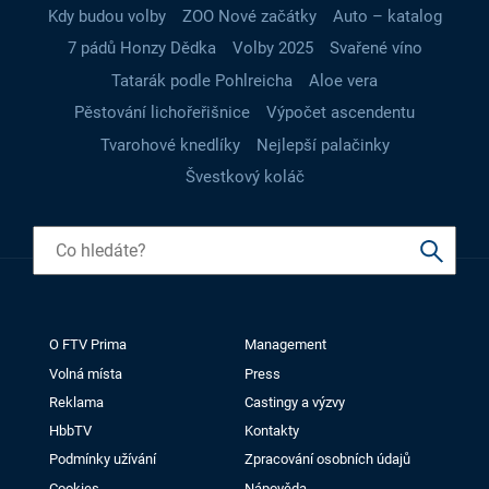
Kdy budou volby
ZOO Nové začátky
Auto – katalog
7 pádů Honzy Dědka
Volby 2025
Svařené víno
Tatarák podle Pohlreicha
Aloe vera
Pěstování lichořeřišnice
Výpočet ascendentu
Tvarohové knedlíky
Nejlepší palačinky
Švestkový koláč
O FTV Prima
Management
Volná místa
Press
Reklama
Castingy a výzvy
HbbTV
Kontakty
Podmínky užívání
Zpracování osobních údajů
Cookies
Nápověda