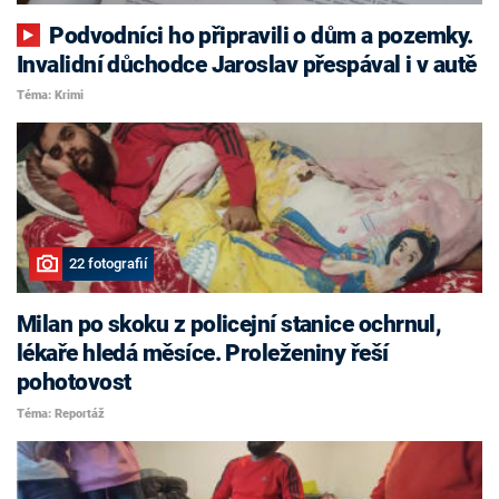
Podvodníci ho připravili o dům a pozemky.
Invalidní důchodce Jaroslav přespával i v autě
Téma: Krimi
22 fotografií
Milan po skoku z policejní stanice ochrnul,
lékaře hledá měsíce. Proleženiny řeší
pohotovost
Téma: Reportáž