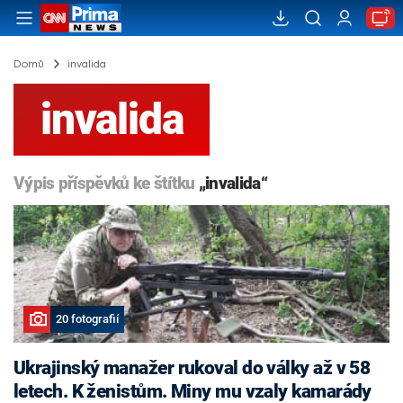
Domů
invalida
invalida
Výpis příspěvků ke štítku
„invalida“
20 fotografií
Ukrajinský manažer rukoval do války až v 58
letech. K ženistům. Miny mu vzaly kamarády